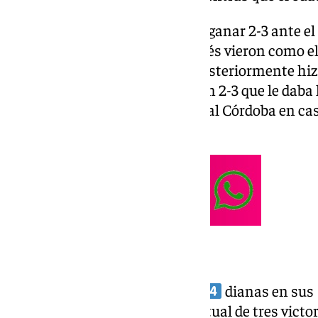
El cuadro malagueño llega tras ganar 2-3 ante el 
en el que se adelantaron, después vieron como 
poner el 2-1 en el marcador y posteriormente hi
terminando el encuentro con un 2-3 que le daba l
Tenerife, por su parte, ganó 1-0 al Córdoba en casa
2 a favor de las tinerfeñas.
¡Vaya de invierno!
Elena artínez ha marcado
dianas en sus
siendo clave en la racha actual de tres victo