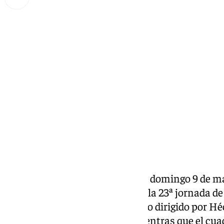
Miguel Alfonso
domingo, 9 marzo 2025, 08:57
Compartir:
El
Málaga Femenino
recibe este domingo 9 de ma
en el partido correspondiente a la 23ª jornada d
ver el partido en 101TV. El cuadro dirigido por H
clasificación con 34 puntos, mientras que el cuad