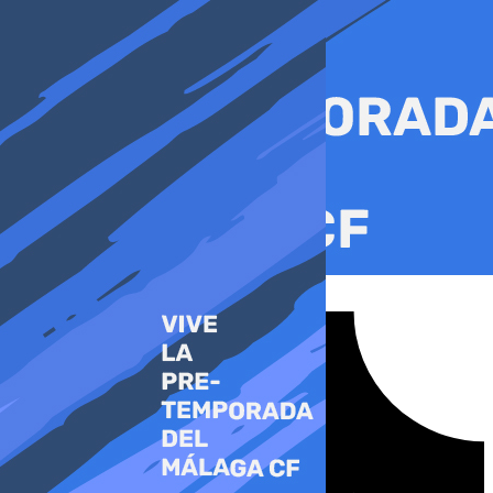
Ir
al
contenido
Tiktok