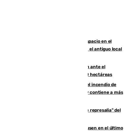
Las marca internacionales ganan espacio en el
Centro de Málaga: La Tagliatella abre en el antiguo local
de Vox Sports Bar
Moreno pide extremar la precaución ante el
incendio de Niebla, que supera las 4.000 hectáreas
340 personas más desalojadas por el incendio de
Niebla, que mantiene a 410 evacuadas y contiene a más
de 500 efectivos trabajando
Italia responde ante las "medidas de represalia" del
Gobierno de Sánchez
El Sevilla se desinfla ante el Leverkusen en el último