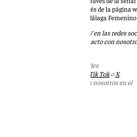
del fútbol femenino español, a través de la señal
Además, se retransmitirá a través de la página w
sabes el horario y dónde ver el Málaga Femenino
Descubre más noticias de 101TV en las redes soc
Tok
o
X
. Puedes ponerte en contacto con nosotro
informativos@101tv.es
Más noticias de
101TV
en las redes
sociales:
Instagram
,
Facebook
,
Tik Tok
o
X
.
Puedes ponerte en contacto con nosotros en el
correo
informativos@101tv.es
Tags:
Últimas noticias