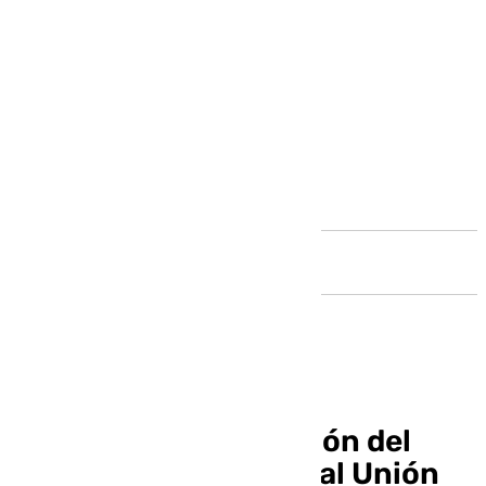
Andalucía
Así fue la retransmisión del
Málaga Femenino-Real Unión