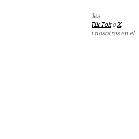
Más noticias de
101TV
en las redes
sociales:
Instagram
,
Facebook
,
Tik Tok
o
X
.
Puedes ponerte en contacto con nosotros en el
correo
informativos@101tv.es
Tags:
Últimas noticias