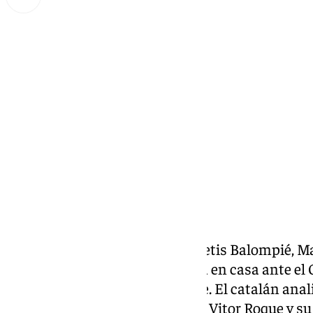
Miguel Alfonso
jueves, 20 febrero 2025, 21:55
Compartir:
Uno de los capitanes del Real Betis Balompié, Ma
de comunicación tras la derrota en casa ante el 
de final de la Conference League. El catalán anal
pronunció sobre la situación de Vitor Roque y su 