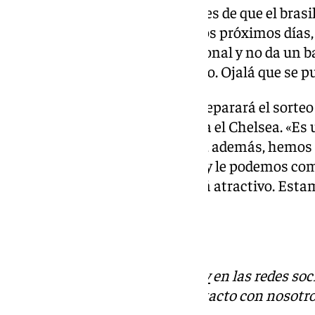
En este sentido, ante los rumores de que el bras
abandonando el Real Betis en los próximos días, 
quiero un montón, es muy pasional y no da un baló
gol que tanto busca un delantero. Ojalá que se p
De cara al próximo envite que deparará el sorteo 
ante la posibilidad de que tocara el Chelsea. «Es
de Europa y es atractivo porque, además, hemos
equipos grandes damos la cara y le podemos com
de los dos enfrentamientos será atractivo. Estam
lo que queríamos».
Descubre más noticias de
101Tv
en las redes soc
Tok
o
X
. Puedes ponerte en contacto con nosotro
informativos@101tv.es