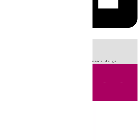
HOY
|
Fútbol
Primera División
Crisis Migratoria en Ceuta
Sucesos
LaLiga
Andalucía