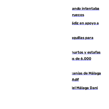
caer su coche por un terraplén
Fallece un joven tras caer al mar cuando intentaba
entrar en parapente a Ceuta desde Marruecos
CIES NO moviliza a la provincia de Cádiz en apoyo a
la respuesta humanitaria de Ceuta
El mercado de Jerez refrigera sus taquillas para
facilitar las compras a sus visitantes
Detenida una pareja por presuntos hurtos y estafas
en Málaga tras ser descubiertos con más de 6.000
euros
Retrasos y cancelaciones en el Cercanías de Málaga
por una avería en la infraestructura de Adif
Isco, la nueva mascota del jugador del Málaga Dani
Lorenzo