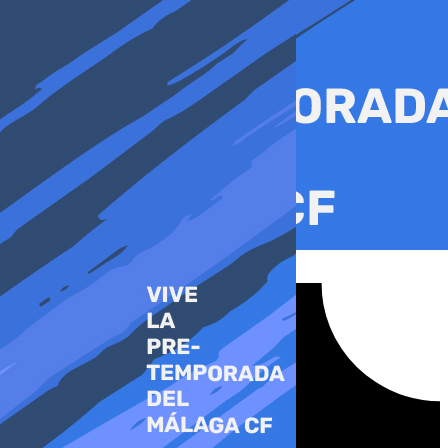
Ir
al
contenido
Tiktok