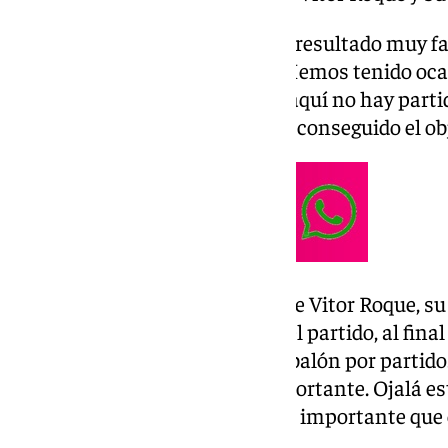
«Sabíamos que veníamos de un resultado muy fav
relajación pero no ha sido así. Hemos tenido ocas
entraron hoy no. Sabemos que aquí no hay partido
muchísimo pero al final hemos conseguido el obje
El catalán fue cuestionado sobre Vitor Roque, s
atraviesa. «Le he felicitado por el partido, al fin
sido por luchar y por no dar un balón por parti
se crea él solo, y eso es muy importante. Ojalá 
partidos anteriores. Sabemos lo importante que e