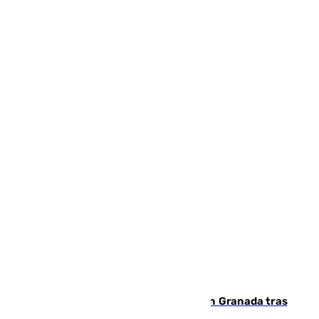
Angustioso rescate de una familia en Granada tras