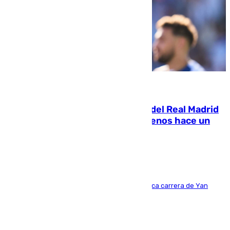
07.08.2026
El fichaje más caro de la historia del Real Madrid
costaba 105 millones de euros menos hace un
año y jugaba en Leganés
Del filial pepinero a récord absoluto: la meteórica carrera de Yan
Diomande en solo doce meses