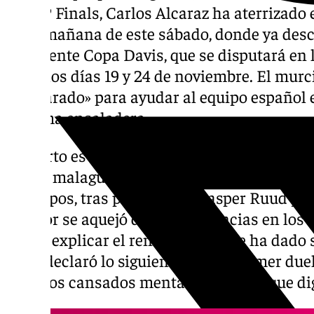
la ATP Finals, Carlos Alcaraz ha aterrizado
en la mañana de este sábado, donde ya desc
inminente Copa Davis, que se disputará en la
entre los días 19 y 24 de noviembre. El murc
«preparado» para ayudar al equipo español 
séptima ensaladera.
Lo cierto es que el tenista no llega en el me
la cita malagueña. El murciano cayó elimina
de grupos, tras perder ante Casper Ruud y Zv
jugador se aquejó de unas dolencias en los d
puede explicar el rendimiento que ha dado s
lejos, declaró lo siguiente tras el primer du
estamos cansados mentalmente, y el que dig