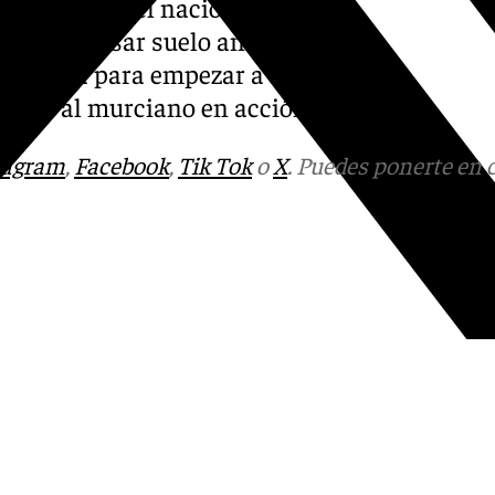
quetas a nivel nacional. El
nada más pisar suelo andaluz
n Carpena para empezar a
ear y al murciano en acción.
tagram
,
Facebook
,
Tik Tok
o
X
. Puedes ponerte en 