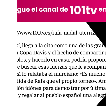
https://www.101tv.es/rafa-nadal-aterriza-e
Aún así, llega a la cita como una de las gr
para la Copa Davis y el hecho de compartir 
sus ídolos, y hacerlo en casa, podría proporc
hora de buscar esas fuerzas que le acompañ
año. Así lo relataba el murciano: «Es much
despedida de Rafa que el propio torneo». A
situación idónea para demostrar por última 
juntos y regalar al pueblo español una alegr