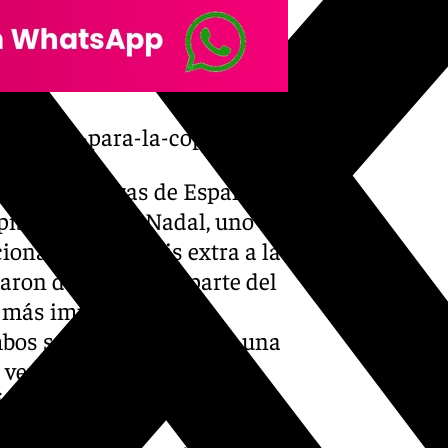
n-malaga-para-la-copa-davis/
andes esperanzas de España
pista con Rafa Nadal, uno de
ionarle un éxtasis extra a la
aron durante gran parte del
o más importante la
mbos se encuentran ante una
vez el tenis que atesoran
ía.