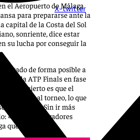
 en el Aeropuerto de Málaga
X-twitter
ansa para prepararse ante la
 capital de la Costa del Sol
iano, sonriente, dice estar
en su lucha por conseguir la
jor estado de forma posible a
do de la ATP Finals en fase
erev. Lo cierto es que el
ías previos al torneo, lo que
obre la pista. Sin ir más
elo: «Todos los jugadores
a que no, miente».