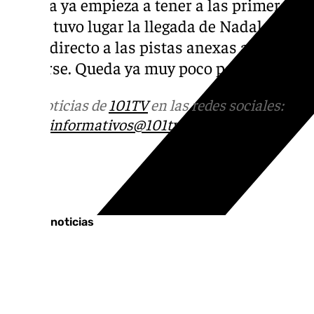
Málaga ya empieza a tener a las primeras ra
jueves tuvo lugar la llegada de Nadal, que 
se fue directo a las pistas anexas al Martí
probarse. Queda ya muy poco para ver al bal
Más noticias de
101TV
en las redes sociales:
Ins
correo
informativos@101tv.es
Tags:
Últimas noticias