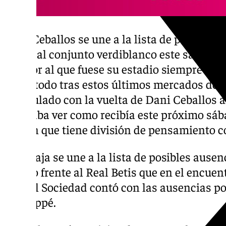
Dani Ceballos se une a la lista de posibles
frente al conjunto verdiblanco este sábado e
jugador al que fuese su estadio siempre se 
sobre todo tras estos últimos mercados de f
especulado con la vuelta de Dani Ceballos a
esperaba ver como recibía este próximo sába
afición que tiene división de pensamiento co
Esta baja se une a la lista de posibles ausen
blanco frente al Real Betis que en el encuen
la Real Sociedad contó con las ausencias po
y Mbappé.