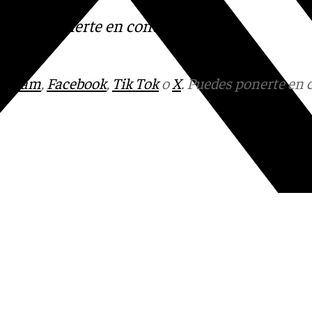
s
 Puedes ponerte en contacto
v.es
tagram
,
Facebook
,
Tik Tok
o
X
. Puedes ponerte en 