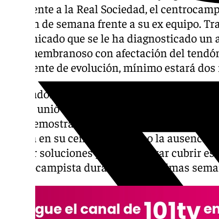
Rey frente a la Real Sociedad, el centrocam
este fin de semana frente a su ex equipo. Tr
comunicado que se le ha diagnosticado un 
semimembranoso con afectación del tendón 
Pendiente de evolución, mínimo estará dos 
El jugador blanco se encontraba en uno de
que se unió al Real Madrid. Esta temporada 
está demostrando la calidad que tiene y por l
notará en su centro del campo la ausencia d
buscar soluciones para encontrar cubrir ese
centrocampista durante las próximas sem