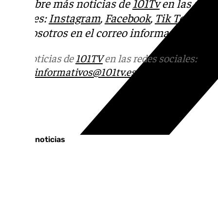
Descubre más noticias de
101Tv
en las rede
sociales:
Instagram
,
Facebook
,
Tik Tok
o
X
.
con nosotros en el correo
informativos@101t
Más noticias de
101TV
en las redes sociales:
Ins
correo
informativos@101tv.es
Tags:
Últimas noticias