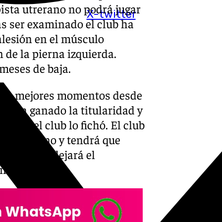
pista utrerano no podrá jugar
X-twitter
as ser examinado el club ha
alesión en el músculo
de la pierna izquierda.
meses de baja.
 sus mejores momentos desde
se ha ganado la titularidad y
a que el club lo fichó. El club
el utrerano y tendrá que
 vacío que dejará el
anas