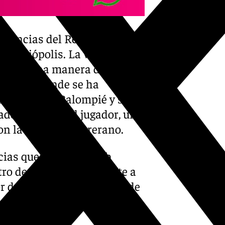
 ausencias del Real Madrid
n Heliópolis. La vuelta del
vive de una manera diferente,
ichajes, donde se ha
l Real Betis Balompié y se
do la afición al jugador, una
n la vuelta del utrerano.
cias que tendrá el club
tro de Copa del Rey frente a
r de Courtois, Fede Valverde