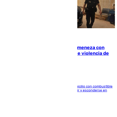
08.08.2026
Retiene a su mujer en su casa y ameneza con
quemar la vivienda: nuevo caso de violencia de
género en Málaga
El arrestado, de 54 años, habría rociado el domicilio con combustible
y habría impedido salir a la víctima antes de huir y esconderse en
una casa cercana