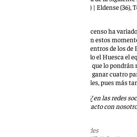
(41), Castellón (41), Zaragoza (37) | Eldense (36), 
y Cartagena (17).
La distancia con el playoff de ascenso ha variad
lejos queda y demasiado irreal en estos momento
el descenso. Los próximos encuentros de los de P
Huesca, Eibar y Castellón. Siendo el Huesca el eq
Córdoba uno de los combinados que lo pondrán m
juego. Los cordobeses llevan sin ganar cuatro par
derbi andaluz de los blanquiazules, pues más ta
Descubre más noticias de
101TV
en las redes soc
Tok
o
X
. Puedes ponerte en contacto con nosotro
informativos@101tv.es
Más noticias de
101TV
en las redes