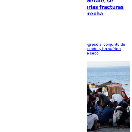
Christantus Uche, delantero del Getafe, se
perderá toda la temporada por varias fracturas
en los ligamentos de su rodilla derecha
El centrocampista reconvertido en atacante regresó al conjunto de
la capital, después de salir obligado el curso pasado, y ha sufrido
una lesión que lo mantendrá un año en el dique seco