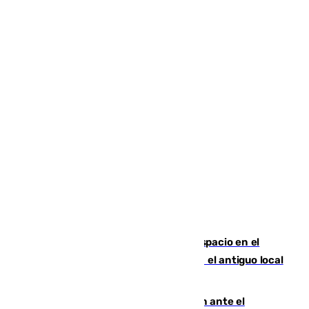
Las marca internacionales ganan espacio en el
Centro de Málaga: La Tagliatella abre en el antiguo local
de Vox Sports Bar
Moreno pide extremar la precaución ante el