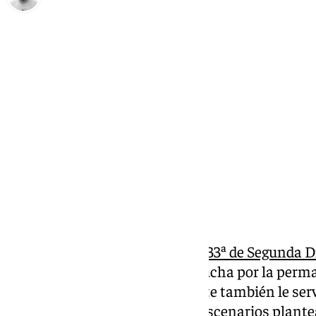
Pedro Jiménez
domingo, 30 marzo 2025, 19:34
Compartir:
Se había presentado la
jornada 33ª de Segunda D
otro golpe sobre la mesa en la lucha por la per
con la victoria, aunque el empate también le s
ocurrieron ninguno de los dos escenarios plantea