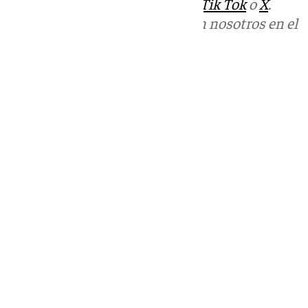
sociales:
Instagram
,
Facebook
,
Tik Tok
o
X
.
Puedes ponerte en contacto con nosotros en el
correo
informativos@101tv.es
Tags:
Últimas noticias