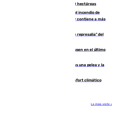
incendio de Niebla, que supera las 4.000 hectáreas
340 personas más desalojadas por el incendio de
Niebla, que mantiene a 410 evacuadas y contiene a más
de 500 efectivos trabajando
Italia responde ante las "medidas de represalia" del
Gobierno de Sánchez
El Sevilla se desinfla ante el Leverkusen en el último
ensayo (1-2)
Tensión en la prisión de Alhaurín tras una pelea y la
incautación de un punzón
Málaga contabiliza 148 zonas de confort climático
para enfrentar las altas temperaturas
Lo más visto >