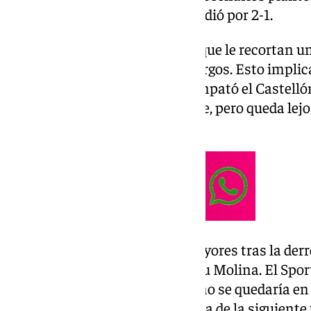
malaguista a Asturias, pues perdió por 2-1.
Esto significa que hay equipos que le recortan un
Eldense, que empató ante el Burgos. Esto implic
pone a seis puntos. También empató el Castellón
la Costa del Sol. Ganó el Tenerife, pero queda lej
Málaga CF.
No hay que lamentar males mayores tras la derr
un gol en propia puerta de Manu Molina. El Spor
Huesca y el conjunto malacitano se quedaría en 
Ahora mismo la tabla se formula de la siguiente 