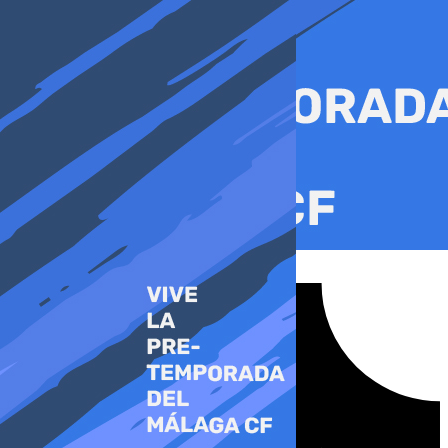
Ir
al
contenido
Tiktok