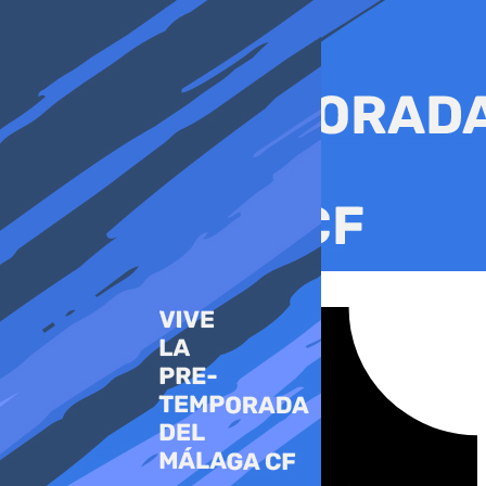
Ir
al
contenido
Tiktok