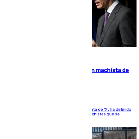
07.08.2026
Pedro Sánchez condena el crimen machista de
Benahavís
El presidente del Gobierno, a través de su cuenta de ‘X’, ha definido
como un “fracaso colectivo” los asesinatos machistas que se
producen en España