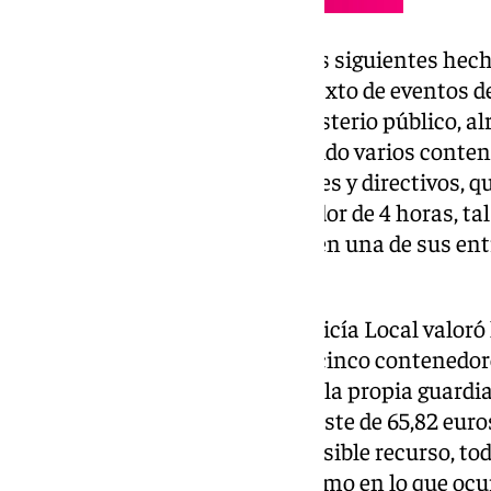
En concreto, se les acusa por los siguientes hech
desórdenes públicos en el contexto de eventos de
sentencia. Según indica el ministerio público, a
habrían lanzado objetos, prendido varios conten
para impedir el paso de jugadores y directivos,
en el interior del estadio alrededor de 4 horas, ta
general del Málaga, Kike Pérez, en una de sus en
101 Televisión.
Para justificar las multas, la Policía Local valor
altercados. La quema de hasta cinco contenedor
2.475 euros, una motocicleta de la propia guardi
que una valla rota supuso un coste de 65,82 euros
euros en daños. A falta de un posible recurso, to
olvidar, tanto en lo deportivo como en lo que ocu