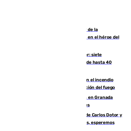
Ferrán Torres, nombrado embajador de la
Comunidad Valenciana tras convertirse en el héroe del
Mundial
Andalucía sigue asfixiada por el calor: siete
provincias, en alerta por temperaturas de hasta 40
grados
Activado el nivel 2 de emergencia en el incendio
forestal de Niebla por la compleja evolución del fuego
Controlado un incendio de rastrojos en Granada
junto a la autovía y al Callejón de Nogales
Juanfran Funes, sobre las lesiones de Carlos Dotor y
Fernando Calero: “Estamos preocupados, esperemos
que no sea nada”