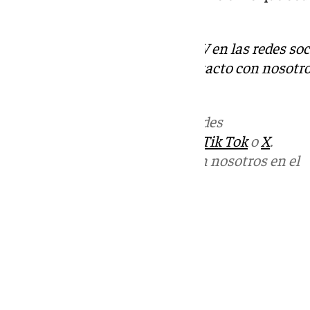
Martiricos.
Descubre más noticias de 101TV en las redes soc
Tok
o
X
. Puedes ponerte en contacto con nosotro
informativos@101tv.es
.
Más noticias de
101TV
en las redes
sociales:
Instagram
,
Facebook
,
Tik Tok
o
X
.
Puedes ponerte en contacto con nosotros en el
correo
informativos@101tv.es
Tags:
Últimas noticias