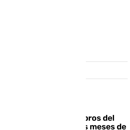
Andalucía
Condenan a 18 miembros del
Frente Bokerón a tres meses de