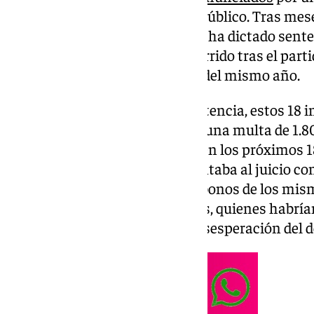
se cometieron contra el orden público. Tras mese
Audiencia Provincial de Málaga ha dictado sent
acusados, poniendo fin a lo ocurrido tras el parti
correspondiente al 27 de mayo del mismo año.
Tal y como recoge la propia sentencia, estos 18 
condena de prisión de 3 meses, una multa de 1.80
entrar en un recinto deportivo en los próximos 1
propio Málaga CF, que se presentaba al juicio 
de LaLiga, habría retirado los abonos de los mism
así la denuncia de ambas partes, quienes habrían
que se emplearon fruto de la desesperación del 