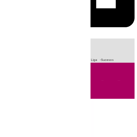
HOY
|
Fútbol
Primera División
Crisis Migratoria en Ceuta
LaLiga
Sucesos
Andalucía