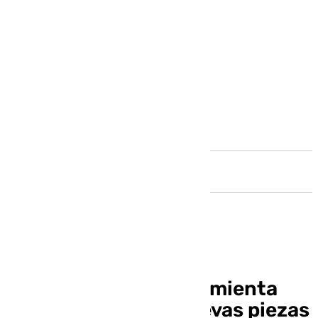
Andalucía
Dilema para García Pimienta
con el regreso de nuevas piezas