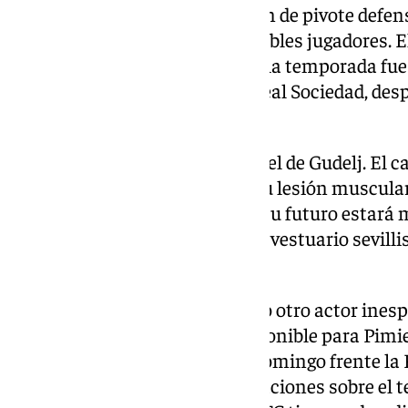
El problema viene en la posición de pivote defens
tendrá que elegir entre tres posibles jugadores. 
posición durante gran parte de la temporada fu
primeros minutos frente a la Real Sociedad, desp
mes más tarde.
Otro de los nombres propios es el de Gudelj. El c
entrenamientos tras superar su lesión muscular
central, pero parece que ahora su futuro estará
jugador es uno de los líderes del vestuario sevill
más que fútbol.
En el último encuentro se sumó otro actor inesp
francés siempre ha estado disponible para Pimi
con bajas masivas. El pasado domingo frente la R
titular y dejó muy buenas sensaciones sobre el t