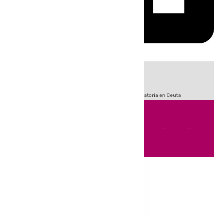
HOY
|
Fútbol
LaLiga
Sucesos
Primera División
Crisis Migratoria en Ceuta
Andalucía