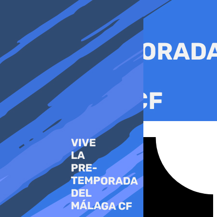
Ir
al
contenido
Tiktok