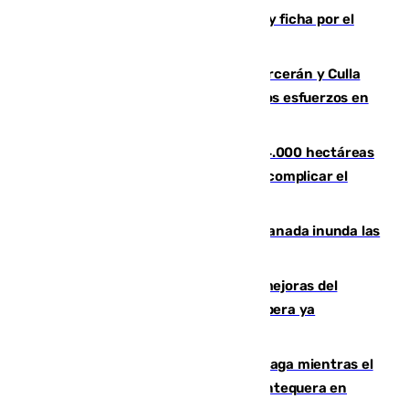
Luca Zidane rompe con el Granada y ficha por el
Leganés
Incendios de Castellón: Sierra Engarcerán y Culla
evolucionan positivamente y centran los esfuerzos en
Tírig
El incendio de Niebla ya supera las 4.000 hectáreas
afectadas y "se espera que se vuelva a complicar el
fuego"
Una tormenta en la provincia de Granada inunda las
calles de Puebla de Don Fadrique
La inversión del Ayuntamiento en mejoras del
entorno del Prado de San Sebastián supera ya
1.600.000 euros
El taró tiñe de niebla la costa de Málaga mientras el
calor se concentra en el interior con Antequera en