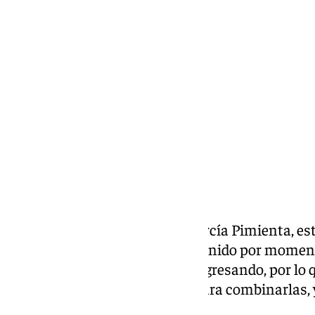
Lynx Devs
jueves, 13 marzo 2025, 11:55
Compartir:
El entrenador del
Sevilla FC
, García Pimienta, e
al frente de un equipo, que ha tenido por momen
Poco a poco estas piezas van regresando, por lo 
elegir cual es la mejor opción para combinarlas,
buen momento futbolístico.