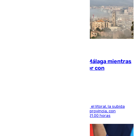
08.08.2026
El taró tiñe de niebla la costa de Málaga mientras
el calor se concentra en el interior con
Antequera en aviso amarillo
Mientras se alivia la sensación de bochorno en el litoral, la subida
térmica se notará sobre todo en el norte de la provincia, con
máximas que rozarán los 38 grados hasta las 21.00 horas