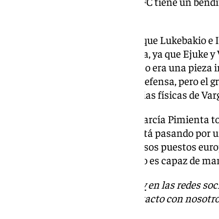
ahora el entrenador del Sevilla FC tiene un bendi
campo.
Arriba lo tiene más sencillo, ya que Lukebakio e 
duda viene en la banda izquierda, ya que Ejuke y
puesto en el once inicial. El suizo era una piez
su gran trabajo en ataque y en defensa, pero el g
nigeriano, sumado a las molestias físicas de Var
Habrá que ver como combina García Pimienta tod
Por el momento, el Sevilla FC está pasando por
le está permitiendo soñar con esos puestos europ
regreso de estas piezas el equipo es capaz de ma
Descubre más noticias de
101Tv
en las redes soc
Tok
o
X
. Puedes ponerte en contacto con nosotro
informativos@101tv.es