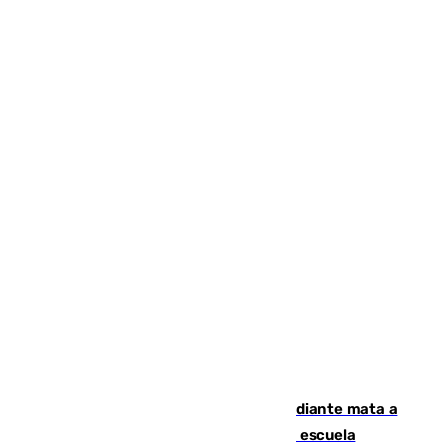
Desastre en Tailandia: un joven estudiante mata a
tiros a sus abuelo y a profesores en una escuela