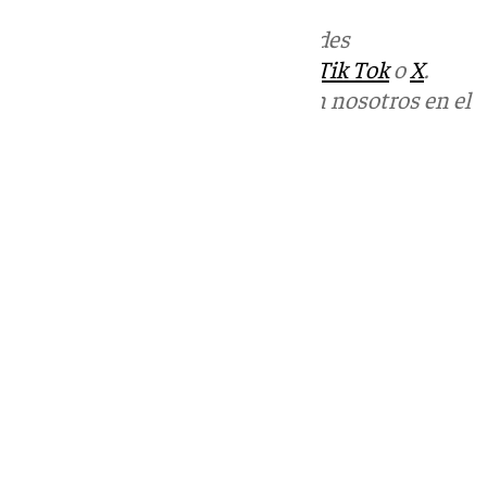
Más noticias de
101TV
en las redes
sociales:
Instagram
,
Facebook
,
Tik Tok
o
X
.
Puedes ponerte en contacto con nosotros en el
correo
informativos@101tv.es
Tags:
Últimas noticias