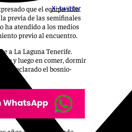
presado que el equipo solo
X-twitter
 la previa de las semifinales
ero ha atendido a los medios
iento previo al encuentro.
ente a La Laguna Tenerife.
ero y luego en comer, dormir
, ha declarado el bosnio-
Arena.
imos años estamos jugando