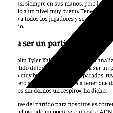
está casi siempre en sus manos, pero los ot
jugando a un nivel muy bueno. Tenemos que
equipo a todos los jugadores y seguir el pla
añadido.
«Va a ser un partido difícil»
El escolta Tyler Kalinoski también ha analiz
un partido difícil. Sabemos que va a ser un
equipo muy bueno. Estamos preparados, tu
ayer, pero sabemos que vamos a tener que d
minutos sin darnos un respiro», ha dicho.
«La clave del partido para nosotros es correr
frenar el partido un poco pero nuestro ADN 