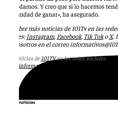
que podamos. Y creo que si lo hacemos te
oportundad de ganar», ha asegurado.
Descubre más noticias de 101Tv en las rede
sociales:
Instagram
,
Facebook
,
Tik Tok
o
X
.
con nosotros en el correo
informativos@101t
Más noticias de
101TV
en las redes sociales:
Ins
correo
informativos@101tv.es
Tags:
Últimas noticias