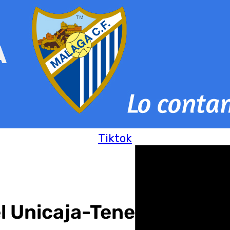
Tiktok
el Unicaja-Tenerife: «So