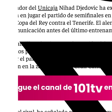
El jugador del
Unicaja
Nihad Djedovic ha ex
piensa en jugar el partido de semifinales en
de la Copa del Rey contra el Tenerife. El al
de comunicación antes del último entrenam
«La plantilla solo piensa en la semifinal fr
Estamos pensando ahora en el entreno prim
y jugar el partido de semifinales. Nada más»
alemán en la zona mixta del Gran Canaria 
Sobre el rival, ha señalado que «en los últ