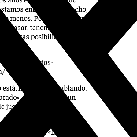
 estamos enfrentando mucho,
 o menos. Pero esto no tiene
ede pasar, tenemos que estar
e nuestras posibilidades para
n-guerra-mvp-dos-
a/
 está, físicamente hablando,
arado». «Hoy tenemos un
 jugar», ha declarado.
untado que «está jugando a
todo el equipo». «El balón