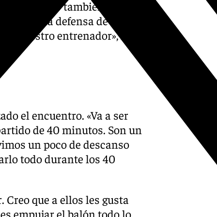
ros jugadores también están
 hacer una defensa de
n de nuestro entrenador», ha
ado el encuentro. «Va a ser
 partido de 40 minutos. Son un
vimos un poco de descanso
arlo todo durante los 40
. Creo que a ellos les gusta
es empujar el balón todo lo