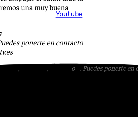
ndremos una muy buena
Youtube
s
 Puedes ponerte en contacto
v.es
tagram
,
Facebook
,
Tik Tok
o
X
. Puedes ponerte en 