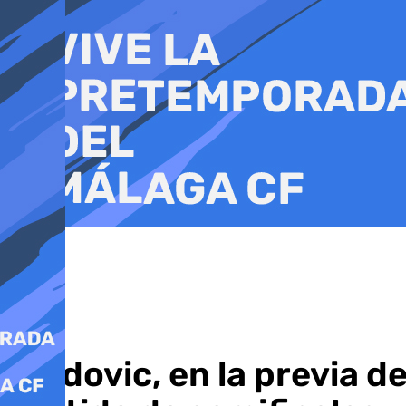
Ir
al
contenido
Djedovic, en la previa d