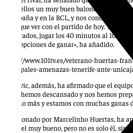
como ellos un muy buen baloncesto». «Nos
en España y en la BCL, y nos conocemos más
nada que ver con el partido de hoy. Todo pu
preparados, jugar los 40 minutos al 100% d
tener opciones de ganar», ha añadido.
https://www.101tv.es/veterano-huertas-fra
principales-amenazas-tenerife-ante-unicaj
Djedovic, además, ha afirmado que el equipo
«bien, hemos descansado y nos hemos prep
entreno más y estamos con muchas ganas de
Cuestionado por Marcelinho Huertas, ha ap
un nivel muy bueno, pero no es solo él, sino 