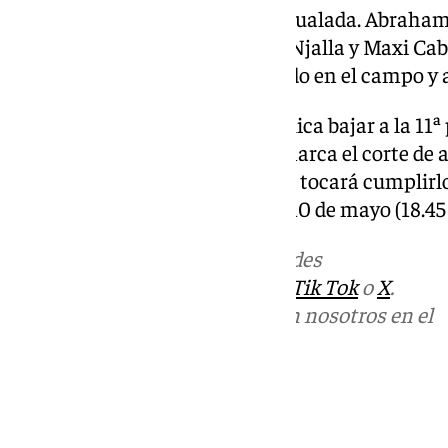
La segunda parte estuvo muy igualada. Abraham 
con la entrada de Osama, Nico Njalla y Maxi Cabr
Deportivo aguantó bien plantado en el campo y a
Derrota por la mínima que implica bajar a la 11ª
más que el Tarazona (42), que marca el corte de a
prioritario de la permanencia le tocará cumplirlo
CD Teruel el próximo domingo 10 de mayo (18.45 
Más noticias de
101TV
en las redes
sociales:
Instagram
,
Facebook
,
Tik Tok
o
X
.
Puedes ponerte en contacto con nosotros en el
correo
informativos@101tv.es
Tags:
Antequera CF
Fútbol
Primera Federación