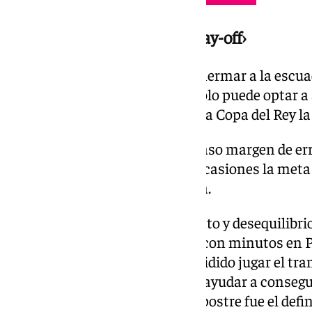
El Antequera se aleja del ‹play-off›
Una decisión arbitral volvió a mermar a la escu
demasiado lejos el ‹play-off› y solo puede optar 
otorgue la clasificación a jugar la Copa del Rey
El filial verdiblanco, con un escaso margen de err
principio y merodeó en varias ocasiones la meta
hasta que apareció Pablo García.
Un jugador de muchísimo talento y desequilibri
en dinámica del primer equipo con minutos en P
Europa League, pero que ha decidido jugar el tram
conjunto de Dani Fragoso para ayudar a consegui
sevillano marcó el 1-0, que a la postre fue el def