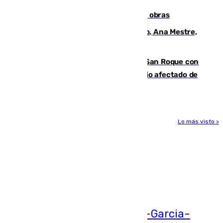
El Cádiz se afila ante un Granada en obras
La nueva presidenta del Parlamento, Ana Mestre,
hace parada institucional en Cádiz
Estabilizado el incendio forestal de San Roque con
19 familias aún desalojadas y un domicilio afectado de
gravedad
Lo más visto >
Más noticias
Ver más >