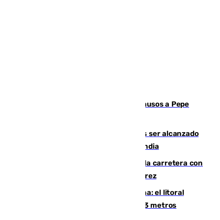
Granada despide con lágrimas y aplausos a Pepe
Habichuela
Un futbolista de 24 años muere tras ser alcanzado
por un rayo durante un partido en Tailandia
Muere un conductor tras salirse de la carretera con
su turismo en la A-480 a la altura de Jerez
Julio supera a junio en basura marina: el litoral
occidental malagueño recoge más de 33 metros
cúbicos de residuos