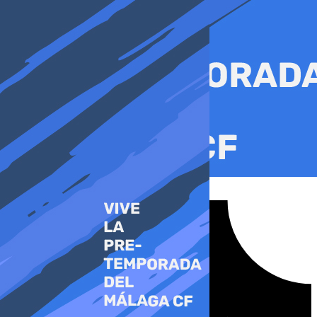
Ir
al
contenido
Tiktok