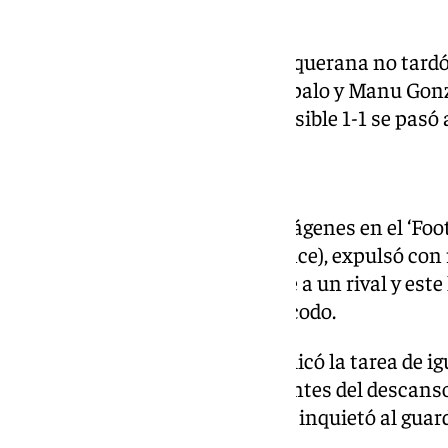
cruzado.
La reacción de la escuadra antequerana no tardó 
empate en un centro al primer palo y Manu Gonzá
chut del ariete brasileño. Del posible 1-1 se pasó
Inferioridad numérica
El árbitro, tras consultar las imágenes en el ‘Foo
es el VAR de la categoría de bronce), expulsó con
al considerar que le dio un golpe a un rival y este
previamente fue el que soltó el codo.
La inferioridad numérica complicó la tarea de ig
darle la vuelta. Moha Bassèle, antes del descans
mordido desde la frontal que no inquietó al gua