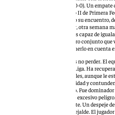
mismo marcador que empezó (0-0). Un empate q
alta de la clasificación del grupo II de Primera 
blanquiverde, una vez finalizado su encuentro, 
para saber si puede permanecer, otra semana má
solitaria o el cuadro murciano es capaz de igualar
Ceuta, al igual que el Ibiza, es otro conjunto qu
escalando puestos y hay que tenerlo en cuenta en
Si no se puede ganar, lo mejor es no perder. El e
poco, ha corregido el rumbo en Liga. Ha recupera
cortar esa sangría de encajar goles, aunque le es
todo, ha perdido algo de verticalidad y contunden
portería rival. En Huelva le pasó. Fue dominador
durante muchas fases y no creó excesivo peligro.
última acción de la primera parte. Un despeje de
en una asistencia para Iñaki Elejalde. El jugad