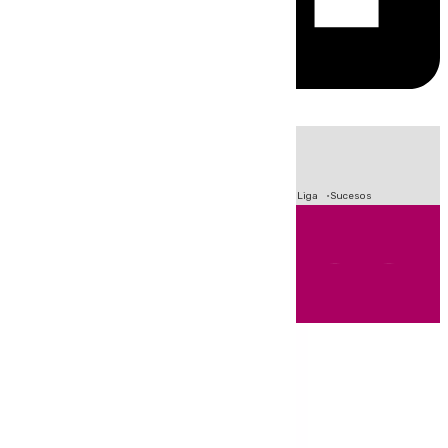
HOY
|
Fútbol
Primera División
Crisis Migratoria en Ceuta
LaLiga
Sucesos
Andalucía