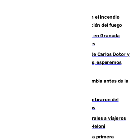
Activado el nivel 2 de emergencia en el incendio
forestal de Niebla por la compleja evolución del fuego
Controlado un incendio de rastrojos en Granada
junto a la autovía y al Callejón de Nogales
Juanfran Funes, sobre las lesiones de Carlos Dotor y
Fernando Calero: “Estamos preocupados, esperemos
que no sea nada”
Felipe VI refuerza los lazos con Colombia antes de la
llegada del nuevo presidente
Fernando Calero y Carlos Dotor se retiraron del
encuentro contra el Ceuta con molestias
España restablece controles temporales a viajeros
procedentes de Italia como repuesta a Meloni
El Málaga cae ante el Ceuta y suma la primera