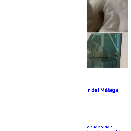
07.08.2026
Isco, la nueva mascota del jugador del Málaga
Dani Lorenzo
El centrocampista marbellí es ‘padre’ de un gato que ha ido a