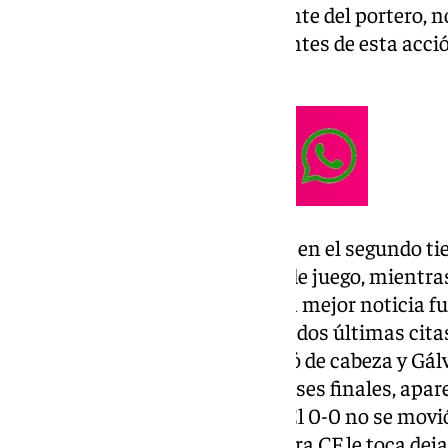
durante muchos metros y, delante del portero, no 
no remató de forma correcta. Antes de esta acció
en chut de Luis Alcalde.
No cambió mucho la contienda en el segundo ti
bien posicionado en el terreno de juego, mientr
mantuvo fiel a su propuesta y la mejor noticia fu
campo tras haberse perdido las dos últimas citas
francés, en el minuto 74, remató de cabeza y Gálve
guardameta local, en los compases finales, apar
evitó el gol de Juanmi Carrión. El 0-0 no se mov
una y otra escuadra. Al Antequera CF le toca deja