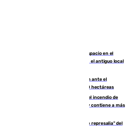
Las marca internacionales ganan espacio en el
Centro de Málaga: La Tagliatella abre en el antiguo local
de Vox Sports Bar
Moreno pide extremar la precaución ante el
incendio de Niebla, que supera las 4.000 hectáreas
340 personas más desalojadas por el incendio de
Niebla, que mantiene a 410 evacuadas y contiene a más
de 500 efectivos trabajando
Italia responde ante las "medidas de represalia" del
Gobierno de Sánchez