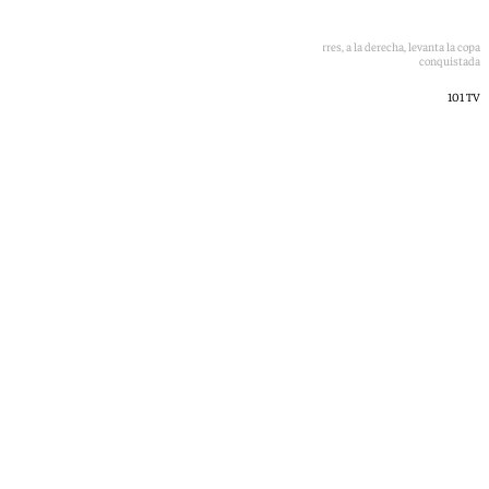
El Aston Villa de Unai Emery, a la izquierda, y Pau Torres, a la derecha, levanta la copa
conquistada
101 TV
101 TV
jueves, 21 mayo 2026, 10:19
Compartir: