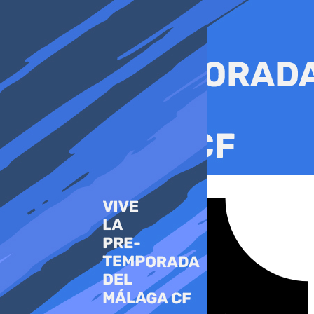
Ir
al
contenido
Tiktok