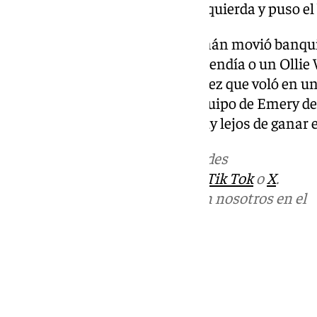
argentino desbordó en banda izquierda y puso el
Con media hora, el técnico alemán movió banquil
goleada mayor, con el propio Buendía o un Ollie 
necesitar a un Emiliano Martínez que voló en 
incluso por fuera de juego. El equipo de Emery de
ante un Friburgo que estuvo muy lejos de ganar el
Más noticias de
101TV
en las redes
sociales:
Instagram
,
Facebook
,
Tik Tok
o
X
.
Puedes ponerte en contacto con nosotros en el
correo
informativos@101tv.es
Tags:
Fútbol
Últimas noticias