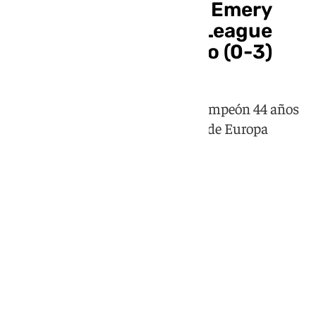
El Aston Villa de Unai Emery
conquista la Europa League
tras golear al Friburgo (0-3)
El cuadro inglés ha vuelto a ser campeón 44 años
después de golear en la gran final de Europa
League al club alemán