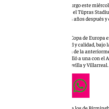
El Aston Villa goleó (0-3) al Friburgo este miérc
2025/26 en la final celebrada en el Tüpras Stad
continental del equipo inglés 44 años después y
Unai Emery.
Los ‘villanos’, campeones de la Copa de Europa 
título continental con autoridad y calidad, bajo l
de un Emery que ganó su quinta de la anteriorm
El entrenador vasco, que solo falló a una con el 
2014, 2015, 2016 y 2021, entre Sevilla y Villarreal.
Si hace dos campañas devolvió a los de Birmin