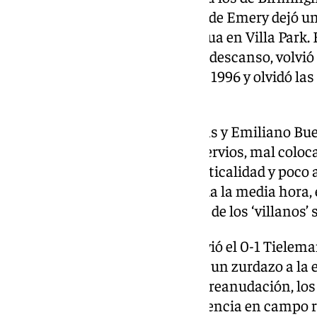
décadas después, la trayectoria de Emery dejó u
Estambul para ganarse la estatua en Villa Park. 
mayor calidad, golpeó antes del descanso, volvió
después de la Copa de la Liga de 1996 y olvidó la
perdió después.
Los zarpazos de Youri Tielemans y Emiliano Bu
que, desde el inicio, demostró nervios, mal coloc
Villa no tardó en enseñar su verticalidad y poco
dejando avisos de peligro. Pasada la media hora,
agresividad arriba y la categoría de los ‘villanos’
La pizarra del técnico vasco sirvió el 0-1 Tielem
puesto en corto, y Buendía sacó un zurdazo a la 
el descuento. Sin cambios en la reanudación, los
merced de los ingleses, sin presencia en campo ri