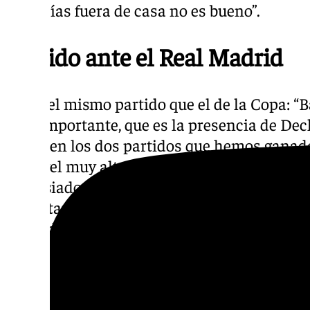
siete días fuera de casa no es bueno”.
Partido ante el Real Madrid
No es el mismo partido que el de la Copa: “
muy importante, que es la presencia de Deck
Y, que en los dos partidos que hemos ganado
un nivel muy alto Hezonja, no jugó en la Su
demasiado acertado en la Copa del Rey. So
importantes para ellos y marcan el transcur
Madrid, seguro. Diferenciales para lo que v
respecto a encuentros anteriores”.
“Nosotros no pensamos en eso. Lo que tene
tenemos que hacer. Desde hace más de dos a