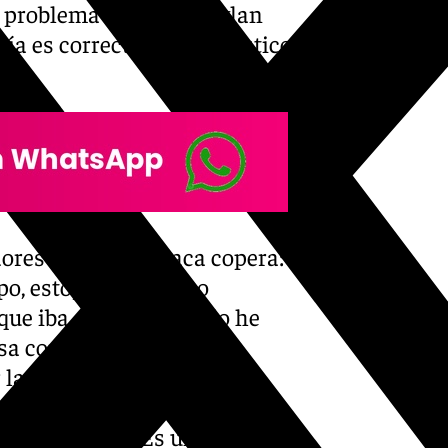
 problema que tiene Dylan
a es correcta, el diagnóstico
ores es por la resaca copera:
po, estoy ocupado, no
e iba a estar. Ya os lo he
a con piscina. Estás
 las letras y estás pagando
has comprado la casa porque
enes que pagar. Es una cosa