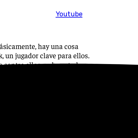
Youtube
Básicamente, hay una cosa
, un jugador clave para ellos.
 contra ellos no ha estado a
percopa y no estuvo
n dos jugadores muy
so del partido ante el Real
amos a tener el domingo, con
mos que hacer es lo que
ños, es así porque es así