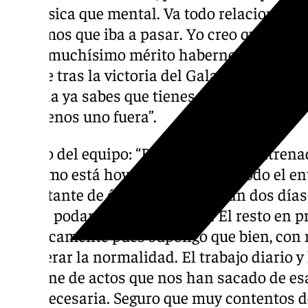
más física que mental. Va todo relacionado 
sabíamos que iba a pasar. Yo creo que esta
Tiene muchísimo mérito habernos clasific
porque tras la victoria del Galatasaray en 
jornada ya sabes que tienes que ganar los 3 
y al menos uno fuera”.
Estado del equipo: “Bueno, Tyler ha entrena
ver cómo está hoy. Si puede hacer todo el e
importante de él, veremos. Quedan dos días 
y ojalá podamos contar con él. El resto en pr
Anímicamente pues supongo que bien, con 
recuperar la normalidad. El trabajo diario y l
vorágine de actos que nos han sacado de es
muy necesaria. Seguro que muy contentos de