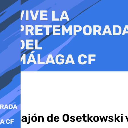
Ir
al
contenido
El bajón de Osetkowski 