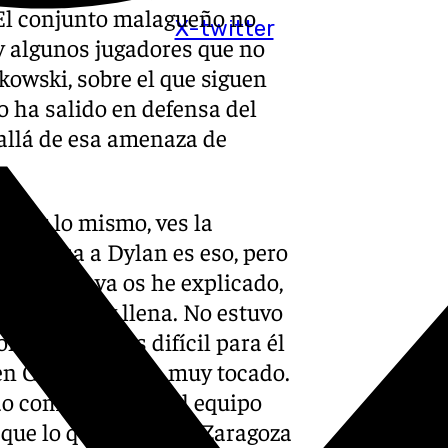
 El conjunto malagueño no
X-twitter
y algunos jugadores que no
kowski, sobre el que siguen
o ha salido en defensa del
allá de esa amenaza de
acer lo mismo, ves la
 le pasa a Dylan es eso, pero
Zaragoza, ya os he explicado,
Dylan va muy llena. No estuvo
n una tara. Es difícil para él
 en Gran Canaria, muy tocado.
o como el resto del equipo
 que lo que tú ves en Zaragoza