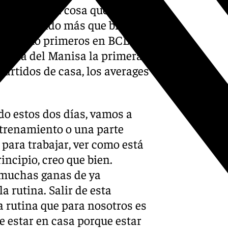
pero era una cosa que
mos saliendo más que bien.
ado como primeros en BCL
cancha del Manisa la primera
partidos de casa, los averages
do estos dos días, vamos a
ntrenamiento o una parte
para trabajar, ver como está
incipio, creo que bien.
muchas ganas de ya
a rutina. Salir de esta
a rutina que para nosotros es
 estar en casa porque estar