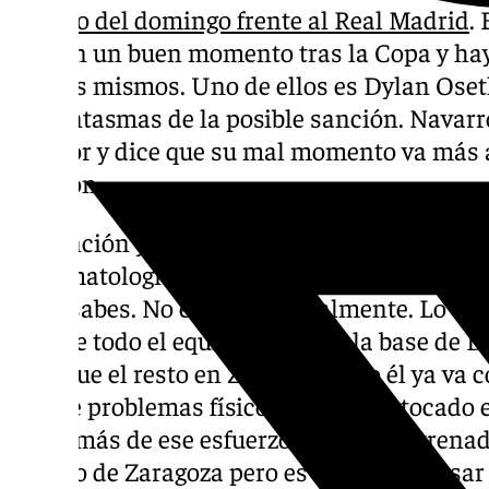
partido del domingo frente al Real Madrid
.
está en un buen momento tras la Copa y ha
son los mismos. Uno de ellos es Dylan Oset
los fantasmas de la posible sanción. Navarr
jugador y dice que su mal momento va más 
sanción.
La sanción y Dylan Osetkowski: “Vuelves a h
sintomatología y ya das por hecho que lo que
no lo sabes. No es solo mentalmente. Lo de 
que fue todo el equipo, solo que la base de 
peor que el resto en Zaragoza pero él ya va co
y tiene problemas físicos. Jugó muy tocado
Si además de ese esfuerzo, está desentrenad
pasa lo de Zaragoza pero es un error pensar