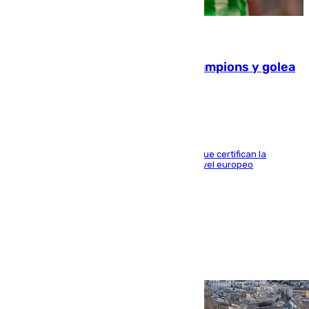
06.08.2026
El Betis supera el examen de Champions y golea
al Arsenal en Dublín (1-3)
Riquelme, Deossa y Fornals firman los tantos que certifican la
superioridad bética ante un rival de máximo nivel europeo