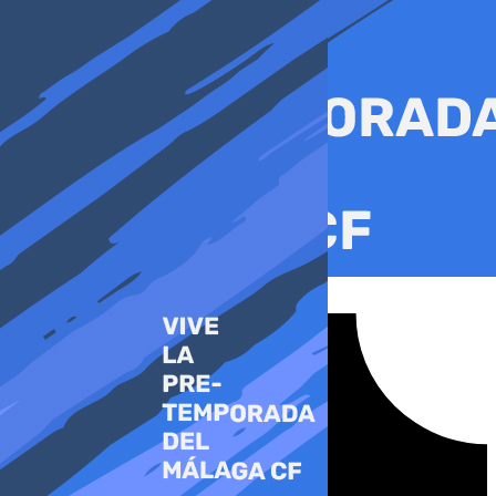
Ir
al
contenido
Tiktok