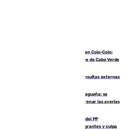
Vozinha, recibido como una estrella en Colo-Colo:
casi 30.000 aficionados arropan al héroe de Cabo Verde
en su presentación
Vithas Málaga crece en cirugías, consultas externas
y altas en el primer semestre de 2026
Mejoras del agua en la Axarquía malagueña: se
sustituye una tubería de 50 años para frenar las averías
de agua en El Borge y Almáchar
Bendodo asegura que los gobiernos del PP
"cumplirán la ley" sobre los menores migrantes y culpa