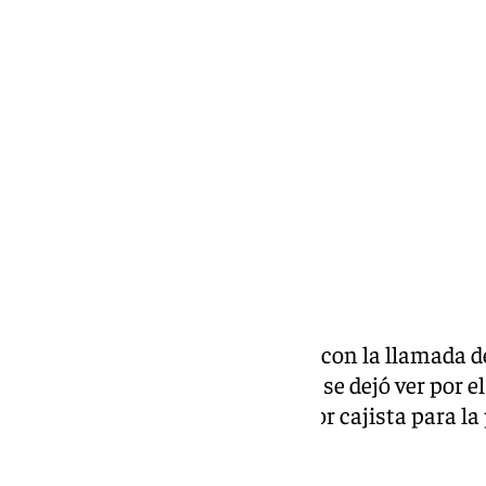
Ignacio Pérez
lunes, 11 noviembre 2024, 22:31
Compartir:
Sorpresa en el seno del
Unicaja
con la llamada d
seleccionador de Alemania, que se dejó ver por e
semanas, ha reclutado al jugador cajista para l
la próxima semana.