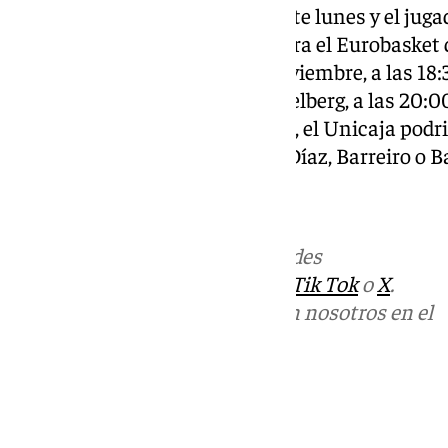
El técnico lo ha hecho oficial este lunes y el jug
dos partidos de clasificación para el Eurobaske
contra Suecia (viernes 22 de noviembre, a las 18:
lunes 25 de noviembre, en Heidelberg, a las 20:
selección. Además del Ala-Pívot, el Unicaja podr
jugadores, como Perry, Alberto Díaz, Barreiro o B
Más noticias de
101TV
en las redes
sociales:
Instagram
,
Facebook
,
Tik Tok
o
X
.
Puedes ponerte en contacto con nosotros en el
correo
informativos@101tv.es
Tags:
Últimas noticias