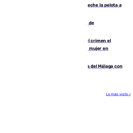
al Gobierno por "inestabilidad": "Que no eche la pelota a
las comunidades"
Una ONG malagueña ganará un año de
comunicación gratuita con Apecom
Confiesa en un diario ser el autor del crimen el
hombre en prisión por asesinato de una mujer en
Benahavís
Juanpe vuelve a los entrenamientos del Málaga con
el grupo de manera progresiva
Lo más visto >
Más noticias
Ver más >