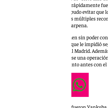
vitoriano intentó borrarlo, pero rápidamente fue
acabó empapado, por lo que no pudo evitar que lo
Este lunes, tras el descanso y los múltiples rec
ejercitarse sobre el parqué del Carpena.
Lo cierto es que los
cajistas
siguen sin poder con
sigue aquejado de una dolencia que le impidió s
durante la gran final ante el Real Madrid. Adem
estado en la cesión tras realizarse una operac
recibirá el alta y podrá estar cuanto antes con e
Quienes sí estuvieron de vuelta fueron Yankuba