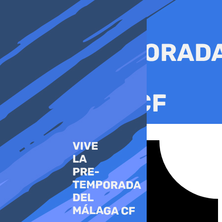
Ir
al
contenido
Tiktok