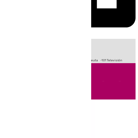
HOY
|
Fútbol
Primera División
LaLiga
Crisis Migratoria en Ceuta
101 Televisión
Andalucía