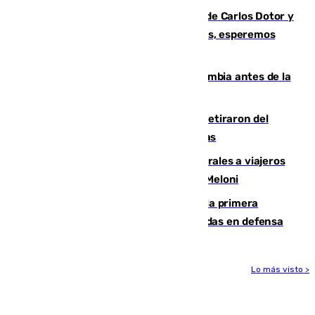
Juanfran Funes, sobre las lesiones de Carlos Dotor y
Fernando Calero: “Estamos preocupados, esperemos
que no sea nada”
Felipe VI refuerza los lazos con Colombia antes de la
llegada del nuevo presidente
Fernando Calero y Carlos Dotor se retiraron del
encuentro contra el Ceuta con molestias
España restablece controles temporales a viajeros
procedentes de Italia como repuesta a Meloni
El Málaga cae ante el Ceuta y suma la primera
derrota de la pretemporada dejando dudas en defensa
Lo más visto >
Más noticias