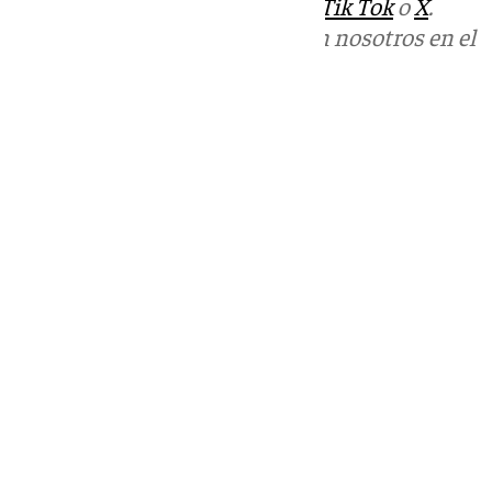
sociales:
Instagram
,
Facebook
,
Tik Tok
o
X
.
Puedes ponerte en contacto con nosotros en el
correo
informativos@101tv.es
Tags:
Últimas noticias