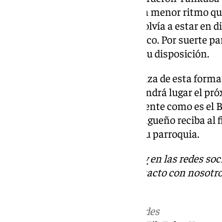
Melvin Ejim, aunque eso sí, a un menor ritmo qu
Sobre todo, este último, quien volvía a estar en 
de cinco semanas en el dique seco. Por suerte par
reaparecen y estarán pronto a su disposición.
El técnico Ibon Navarro comienza de esta forma
duelo de los malagueños, que tendrá lugar el pr
Carpena ante un rival muy exigente como es el 
Servirá para que el público malagueño reciba al 
les entregue un nuevo título a su parroquia.
Descubre más noticias de
101Tv
en las redes soc
Tok
o
X
. Puedes ponerte en contacto con nosotro
informativos@101tv.es
Más noticias de
101TV
en las redes