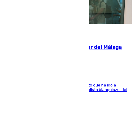
07.08.2026
Isco, la nueva mascota del jugador del Málaga
Dani Lorenzo
El centrocampista marbellí es ‘padre’ de un gato que ha ido a
recoger a Vigo y su nombre es como el exfutbolista blanquiazul del
Arroyo de la Miel