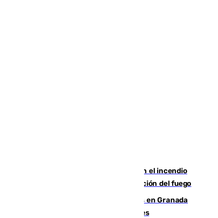
Activado el nivel 2 de emergencia en el incendio
forestal de Niebla por la compleja evolución del fuego
Controlado un incendio de rastrojos en Granada
junto a la autovía y al Callejón de Nogales