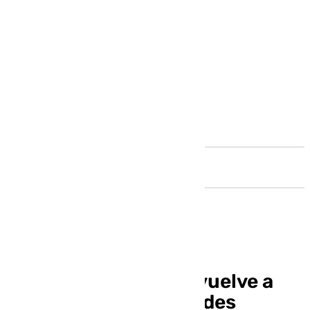
Andalucía
El campeón de Copa vuelve a
escena con tres grandes