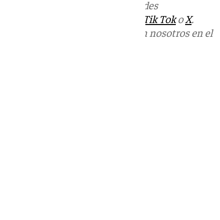
Más noticias de
101TV
en las redes
sociales:
Instagram
,
Facebook
,
Tik Tok
o
X
.
Puedes ponerte en contacto con nosotros en el
correo
informativos@101tv.es
Tags:
Últimas noticias