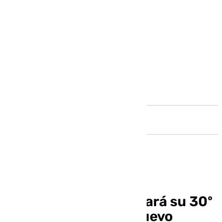
Andalucía
El CD Alhaurín celebrará su 30º
aniversario con un nuevo