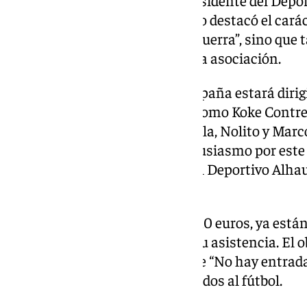
Deportes, Sergio Cortés, y el presidente del Depo
Durante el acto, Ballesta no solo destacó el cará
afirmando que “venimos a dar guerra”, sino que
presentar el nuevo logotipo de la asociación.
El equipo de las Leyendas de España estará dirig
con exjugadores de renombre, como Koke Contrer
Marchena, Paco Jémez, Capdevila, Nolito y Marco
parte, Villanova expresó su entusiasmo por este
señalando que los veteranos del Deportivo Alha
importante del año”.
Las entradas, con un precio de 10 euros, ya están
aficionados han asegurado ya su asistencia. El ob
Manantiales y colgar el cartel de “No hay entra
ser inolvidable para los aficionados al fútbol.