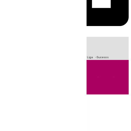
HOY
|
Fútbol
Primera División
Crisis Migratoria en Ceuta
LaLiga
Sucesos
Andalucía