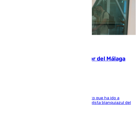
07.08.2026
Isco, la nueva mascota del jugador del Málaga
Dani Lorenzo
El centrocampista marbellí es ‘padre’ de un gato que ha ido a
recoger a Vigo y su nombre es como el exfutbolista blanquiazul del
Arroyo de la Miel