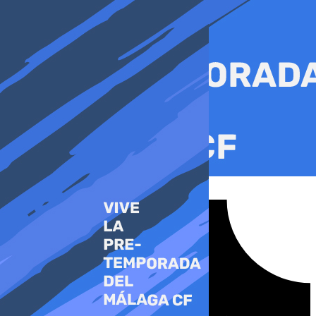
Ir
al
contenido
Tiktok