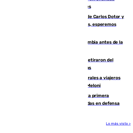
junto a la autovía y al Callejón de Nogales
Juanfran Funes, sobre las lesiones de Carlos Dotor y
Fernando Calero: “Estamos preocupados, esperemos
que no sea nada”
Felipe VI refuerza los lazos con Colombia antes de la
llegada del nuevo presidente
Fernando Calero y Carlos Dotor se retiraron del
encuentro contra el Ceuta con molestias
España restablece controles temporales a viajeros
procedentes de Italia como repuesta a Meloni
El Málaga cae ante el Ceuta y suma la primera
derrota de la pretemporada dejando dudas en defensa
Lo más visto >