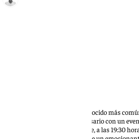
Antonio López
miércoles, 11 septiembre 2024, 21:42
Compartir:
El Club Deportivo Alhaurín, conocido más comú
punto de celebrar su 30º aniversario con un eve
El próximo viernes 18 de octubre, a las 19:30 hor
Manantiales será el escenario de un emocionant