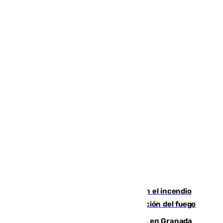
Activado el nivel 2 de emergencia en el incendio
forestal de Niebla por la compleja evolución del fuego
Controlado un incendio de rastrojos en Granada