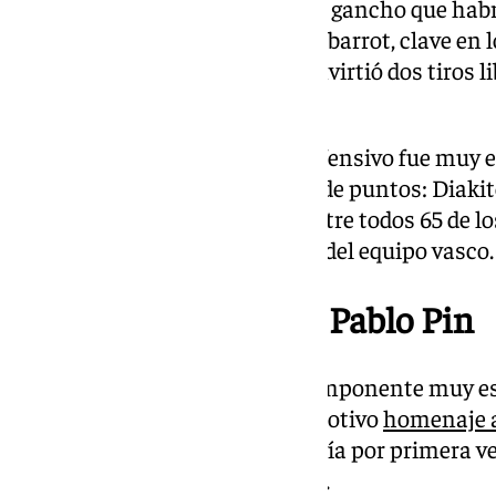
igualado, Zach Hankins erró un gancho que habrí
la acción posterior, Luwawu-Cabarrot, clave en
encuentro, forzó una falta y convirtió dos tiros l
definitivo.
Por parte visitante, el reparto ofensivo fue muy 
jugadores superaron la decena de puntos: Diaki
Diallo y Sedekerkis sumaron entre todos 65 de lo
mostrando el poderío colectivo del equipo vasco.
Emotivo homenaje a Pablo Pin
La jornada tuvo también un componente muy espe
Palacio de Deportes vivió un emotivo
homenaje a
asistente del Baskonia, que volvía por primera 
al frente del banquillo rojinegro.