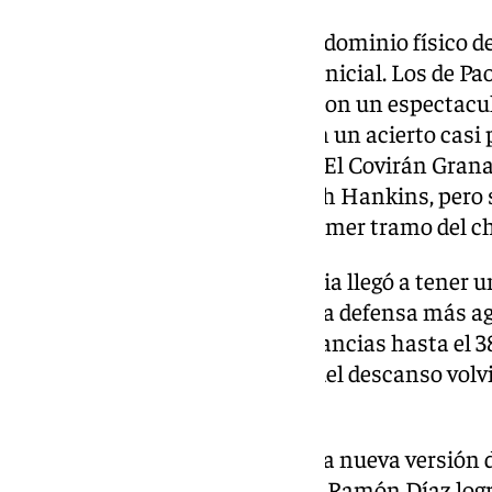
El partido arrancó con un claro dominio físico d
impuso su ritmo desde el salto inicial. Los de P
diferencias desde el perímetro con un espectacula
primer cuarto, a lo que sumaron un acierto casi pe
y el control absoluto del rebote. El Covirán Gran
con el liderazgo ofensivo de Zach Hankins, pero s
triples) lastró al equipo en el primer tramo del c
En el segundo cuarto, el Baskonia llegó a tener u
rojinegros reaccionaron con una defensa más ag
de Jovan Kljajic, que redujo distancias hasta el 3
Luwawu-Cabarrot justo antes del descanso volvió 
39-45 al intermedio.
La vuelta de vestuarios trajo una nueva versión
energía y acierto exterior, los de Ramón Díaz log