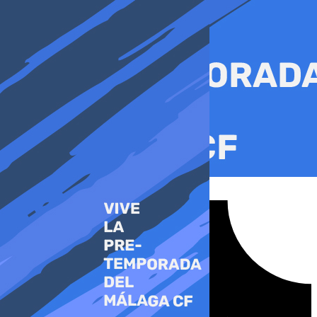
Ir
al
contenido
Tiktok