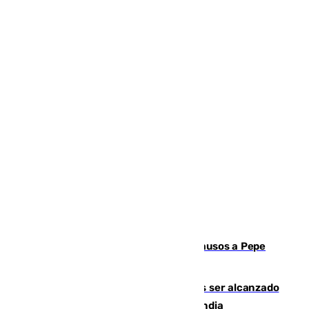
Granada despide con lágrimas y aplausos a Pepe
Habichuela
Un futbolista de 24 años muere tras ser alcanzado
por un rayo durante un partido en Tailandia