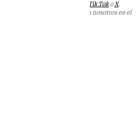
sociales:
Instagram
,
Facebook
,
Tik Tok
o
X
.
Puedes ponerte en contacto con nosotros en el
correo
informativos@101tv.es
Tags:
Últimas noticias