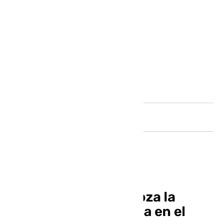
Andalucía
El Covirán Granada roza la
victoria ante Baskonia en el