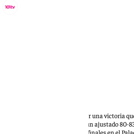
Juanfran Hierro
lunes, 20 octubre 2025, 08:59
Compartir:
El Covirán Granada dejó escapar una victoria que
El conjunto rojinegro cayó por un ajustado 80-8
que se decidió en los compases finales en el Pala