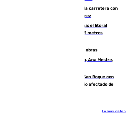
Muere un conductor tras salirse de la carretera con
su turismo en la A-480 a la altura de Jerez
Julio supera a junio en basura marina: el litoral
occidental malagueño recoge más de 33 metros
cúbicos de residuos
El Cádiz se afila ante un Granada en obras
La nueva presidenta del Parlamento, Ana Mestre,
hace parada institucional en Cádiz
Estabilizado el incendio forestal de San Roque con
19 familias aún desalojadas y un domicilio afectado de
gravedad
Lo más visto >
Más noticias