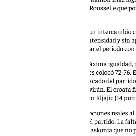
gracias a un triple de Jonathan Rousselle que pon
primera vez en el partido.
El tercer cuarto se convirtió en un intercambio 
ambos equipos jugando a alta intensidad y sin a
Baskonia, más sólido, logró cerrar el periodo con
El último cuarto arrancó con máxima igualdad, p
algo de aire con un parcial que les colocó 72-76.
Luka Bozic, el jugador más destacado del partid
que devolvieron la ventaja al Covirán. El croata f
valoración, bien acompañado por Kljajic (14 pun
El equipo granadino llegó con opciones reales al
varias oportunidades de cerrar el partido. La falt
decisivos fue castigada por un Baskonia que no