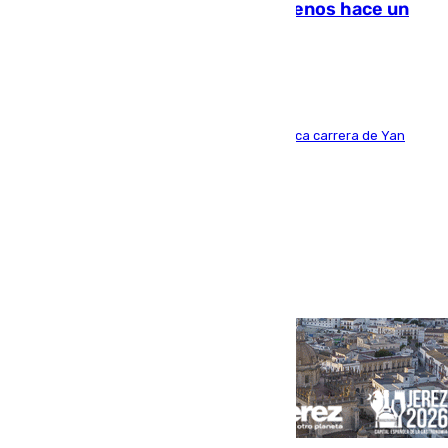
costaba 105 millones de euros menos hace un
año y jugaba en Leganés
Del filial pepinero a récord absoluto: la meteórica carrera de Yan
Diomande en solo doce meses