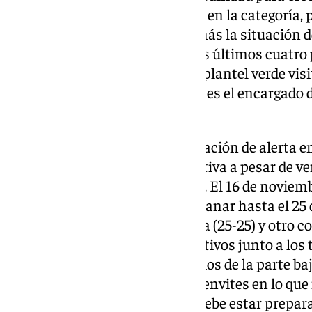
permanecer una campaña más en la categoría, pe
acompaña, se agrava un poco más la situación d
los rivales directos por eludir los últimos cuatro
(19:00 horas), precisamente, el plantel verde vi
que le supera en cinco puntos y es el encargado d
peligrosa.
Novás es un equipo en una situación de alerta 
inmerso en una dinámica negativa a pesar de veni
choque, al Trops Málaga (27-25). El 16 de noviemb
Lanzarote (31-26) y no volvió a ganar hasta el 25 
27). Un empate con Proin Sevilla (25-25) y otro c
los dos únicos marcadores positivos junto a los 
anterioridad, ante dos adversarios de la parte baj
escuadra gallega sabe jugar los envites en lo que 
formación de Carlos Pastrana debe estar prepara