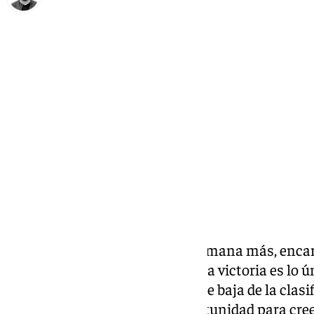
Eduardo Villalón
viernes, 7 febrero 2025, 10:35
Compartir:
El Dólmenes Antequera, una semana más, encara 
necesidad de sumar puntos. Una victoria es lo úni
pasada carga de verse en la parte baja de la clas
Plata. Cada partido es una oportunidad para cree