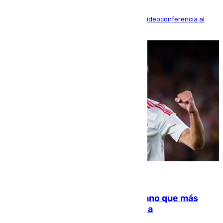
La mayoría de las comparecencias serán por videoconferencia al
residir los familiares fuera de España
07.08.2026
Juanlu Sánchez, el sexto canterano que más
dinero deja en las arcas del Sevilla