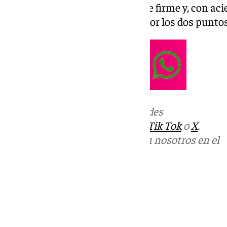
buena defensa para mantenerse firme y, con acie
de salir vencedora de la pugna por los dos puntos
Más noticias de
101TV
en las redes
sociales:
Instagram
,
Facebook
,
Tik Tok
o
X
.
Puedes ponerte en contacto con nosotros en el
correo
informativos@101tv.es
Tags:
Últimas noticias