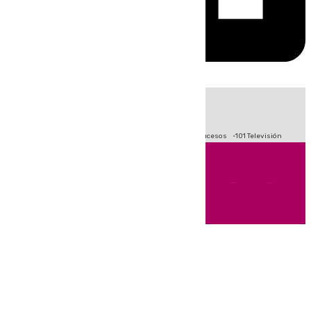
HOY
|
Fútbol
Primera División
Crisis Migratoria en Ceuta
Sucesos
101 Televisión
Andalucía