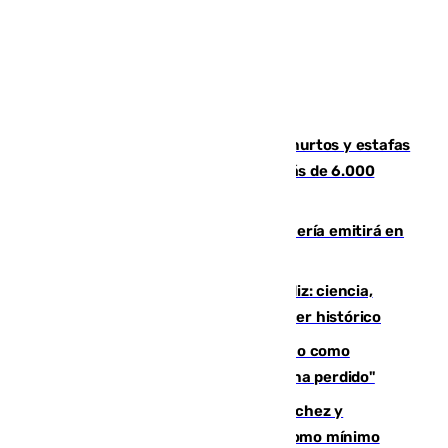
Detenida una pareja por presuntos hurtos y estafas
en Málaga tras ser descubiertos con más de 6.000
euros
El observatorio de Calar Alto de Almería emitirá en
directo el eclipse solar del 12 de agosto
El «Trío de Eclipses» arranca en Cádiz: ciencia,
naturaleza y seguridad ante un atardecer histórico
Noruega pide la dimisión de Infantino como
presidente de la FIFA: "La confianza se ha perdido"
Meloni rechaza el ultimátum de Sánchez y
mantendrá la frontera con controles como mínimo