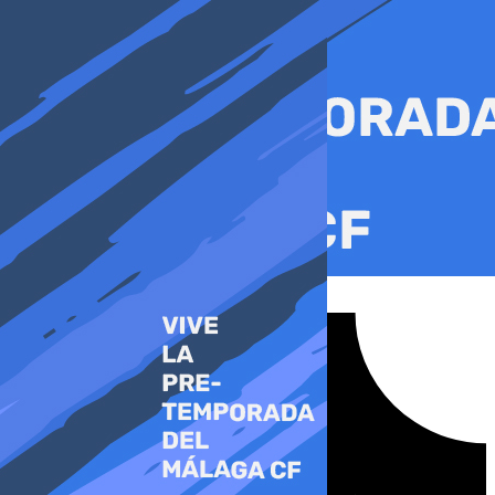
Ir
al
contenido
Tiktok