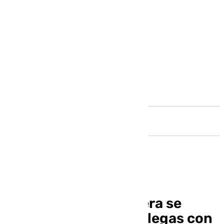
Andalucía
El Dólmenes Antequera se
desplaza a tierras gallegas con