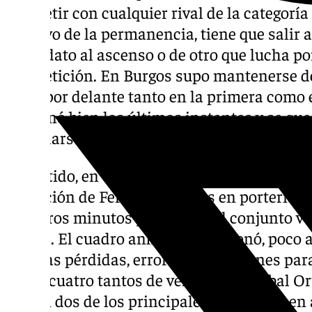
competir con cualquier rival de la categoría d
objetivo de la permanencia, tiene que salir 
candidato al ascenso o de otro que lucha p
competición. En Burgos supo mantenerse de
estar por delante tanto en la primera como 
gestionó bien los últimos instantes y se qu
marcharse con algún punto (33-29).
El partido, en el Polideportivo El Plantío, 
actuación de Fernando Torres en portería. 
primeros minutos y mantuvo al conjunto ve
golpes. El cuadro anfitrión se entonó, poco 
algunas pérdidas, errores y exclusiones para
hasta cuatro tantos de ventaja. Cristóbal Or
fueron dos de los principales receptores en