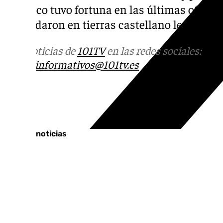
tampoco tuvo fortuna en las últimas ofensiv
se quedaron en tierras castellano leonesas (
Más noticias de
101TV
en las redes sociales:
Ins
correo
informativos@101tv.es
Tags:
Últimas noticias