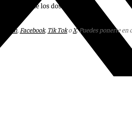
as, por lo que los dos puntos
33-29).
tagram
,
Facebook
,
Tik Tok
o
X
. Puedes ponerte en 