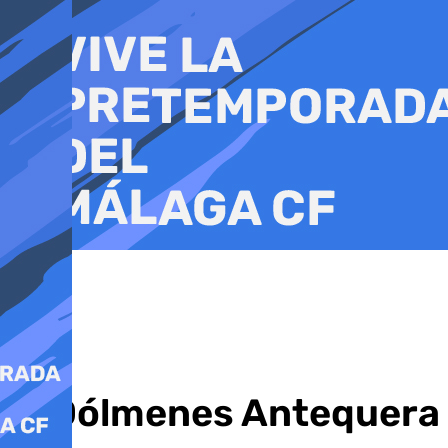
Ir
al
contenido
El Dólmenes Antequera 