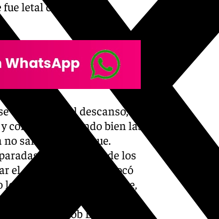
 fue letal con sus
s.
e de un 16-12 al descanso,
 y continuó haciendo bien las
 no salirse del choque.
aradas y, con el paso de los
ar el electrónico y se colocó
 lo hizo en la primera parte,
 y, sobre todo, con más
 un balón y Jacob Díaz