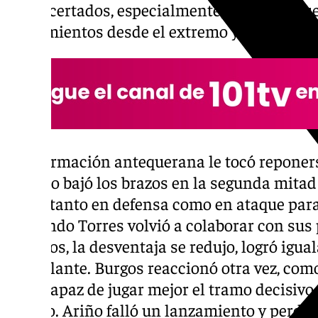
muy acertados, especialmente, el último que
lanzamientos desde el extremo y de 7 metro
A la formación antequerana le tocó reponers
pero no bajó los brazos en la segunda mitad
cosas tanto en defensa como en ataque para
Fernando Torres volvió a colaborar con sus p
minutos, la desventaja se redujo, logró igual
por delante. Burgos reaccionó otra vez, como
y fue capaz de jugar mejor el tramo decisivo
acierto. Ariño falló un lanzamiento y perdió