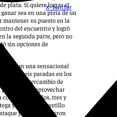
e plata. Si quiere lograr el
X-twitter
a ganar sea en una pista de un
or mantener su puesto en la
ntro del encuentro y logró
en la segunda parte, pero no
edó sin opciones de
arrancó con una sensacional
Acumuló seis paradas en los
rde en el intercambio de
a poco, y supo aprovechar
 colocarse con dos, tres y
tega y Nacho del Castillo
 ataque porque estuvieron