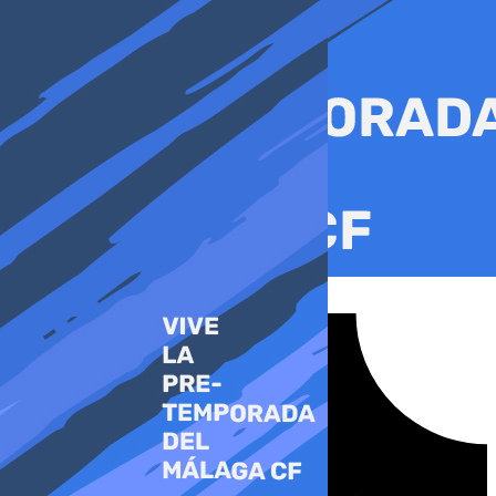
Ir
al
contenido
Tiktok