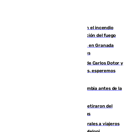
Activado el nivel 2 de emergencia en el incendio
forestal de Niebla por la compleja evolución del fuego
Controlado un incendio de rastrojos en Granada
junto a la autovía y al Callejón de Nogales
Juanfran Funes, sobre las lesiones de Carlos Dotor y
Fernando Calero: “Estamos preocupados, esperemos
que no sea nada”
Felipe VI refuerza los lazos con Colombia antes de la
llegada del nuevo presidente
Fernando Calero y Carlos Dotor se retiraron del
encuentro contra el Ceuta con molestias
España restablece controles temporales a viajeros
procedentes de Italia como repuesta a Meloni