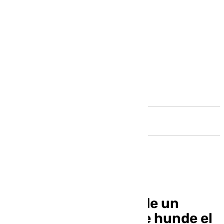
Andalucía
El Estepona se aleja de un
descenso en el que se hunde el