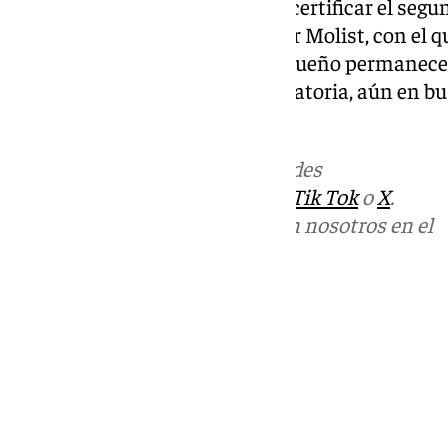
Céspedes en el descuento para certificar el segu
primero bajo el mando de Xavier Molist, con el q
descenso. Por su parte, el Malagueño permanece 
más delicado de la tabla clasificatoria, aún en bu
curso.
Más noticias de
101TV
en las redes
sociales:
Instagram
,
Facebook
,
Tik Tok
o
X
.
Puedes ponerte en contacto con nosotros en el
correo
informativos@101tv.es
Tags:
Últimas noticias