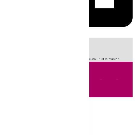
HOY
|
Fútbol
Primera División
LaLiga
Crisis Migratoria en Ceuta
101 Televisión
Andalucía