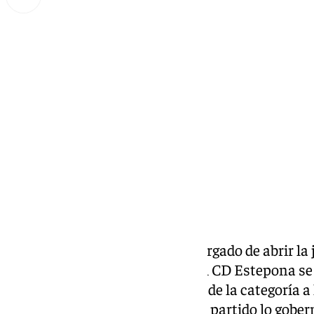
Miguel Alfonso
domingo, 12 octubre 2025, 15:38
Compartir:
Fue un derbi malagueño el encargado de abrir l
RFEF. El Atlético Malagueño y el CD Estepona s
enfrentarse en la sexta jornada de la categoría a
se pudo ver a través de 101TV. El partido lo gobe