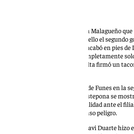
No le sentó nada bien el gol a un Malagueño que 
sin precisión alguna. Prueba de ello el segundo g
Benito en el costado zurdo que acabó en pies de D
posición de remate, se halló completamente sol
y Santaella. El canterano del Celta firmó un taco
renta antes del intermedio.
Tampoco supo crecer el equipo de Funes en la seg
pasada semana en Lebrija. El Estepona se most
gestionar el partido con tranquilidad ante el fil
concretó varios remates de escaso peligro.
Ya con el partido sentenciado, Javi Duarte hizo el