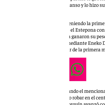
amarró el triunfo antes del descanso y lo hizo su
mitad.
Comenzó parejo el encuentro, teniendo la prim
Juanma Hernández y creciendo el Estepona con e
jugadores de influencia ofensiva ganaron su pe
diferencial, logrando aparecer mediante Eneko De
que supieron decantar el devenir de la primera m
Fue a la media hora de juego cuando el mencion
defensivo malaguista, pues supo robar en el cen
desconcierto de la zaga. El mallorquín avanzó co