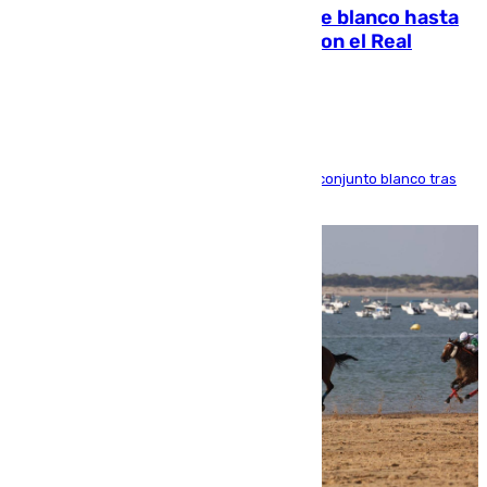
Vinícius Júnior seguirá vestido de blanco hasta
2032 tras cerrar su renovación con el Real
Madrid
El atacante brasileño amplía su vínculo con el conjunto blanco tras
una etapa repleta de éxitos y protagonismo