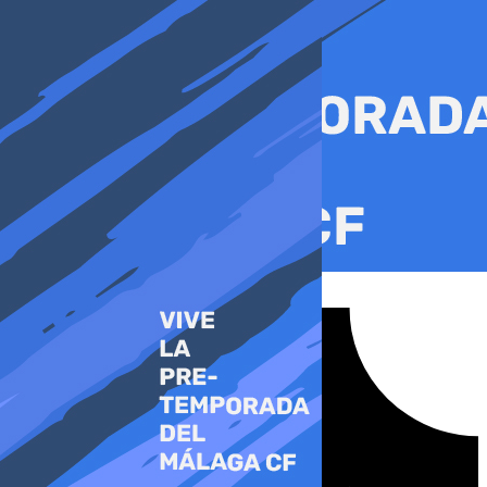
Ir
al
contenido
Tiktok