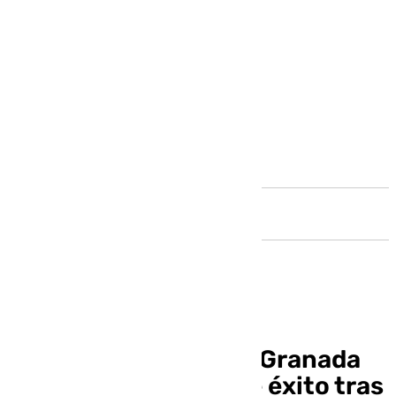
Andalucía
El irregular inicio del Granada
CF recuerda casos de éxito tras