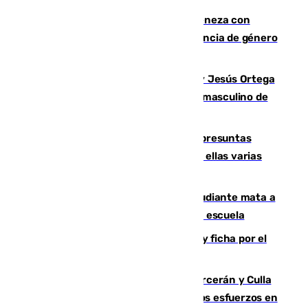
Retiene a su mujer en su casa y ameneza con
quemar la vivienda: nuevo caso de violencia de género
en Málaga
Dos sevillanos de oro: Manuel Cruz y Jesús Ortega
ganan el campeonato del mundo sub19 masculino de
remo
Un juzgado de Ceuta investiga seis presuntas
agresiones sexuales a migrantes, entre ellas varias
menores
Desastre en Tailandia: un joven estudiante mata a
tiros a sus abuelo y a profesores en una escuela
Luca Zidane rompe con el Granada y ficha por el
Leganés
Incendios de Castellón: Sierra Engarcerán y Culla
evolucionan positivamente y centran los esfuerzos en