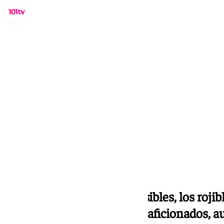
Miguel Alfonso
lunes, 9 septiembre 2024, 11:03
Compartir:
Con solo 4 puntos de 12 posibles, los roji
creciente tensión entre los aficionados, a