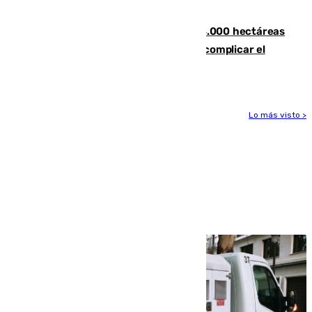
Tírig
El incendio de Niebla ya supera las 4.000 hectáreas
afectadas y "se espera que se vuelva a complicar el
fuego"
Lo más visto >
Más noticias
Ver más >