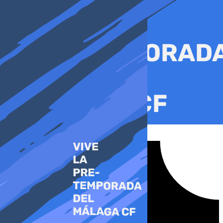
Ir
al
contenido
Tiktok