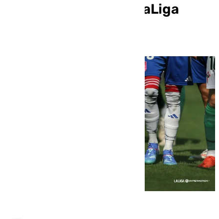
un mal arranque en LaLiga
Hypermotion