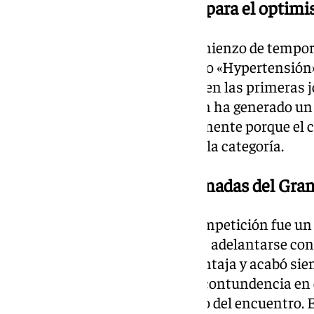
de segunda ofrece motivos para el optimi
El Granada CF
ha tenido un comienzo de tempo
División
(
LaLiga Hypermotion
, o «Hypertensió
apenas
4 de 12 puntos
posibles en las primeras 
mitad de la tabla. Esta situación ha generado u
seguidores
del equipo, especialmente porque el c
plantillas más competitivas
de la categoría.
Balance de las primeras jornadas del Gra
El
estreno del Granada
en la competición fue un
ante el
Albacete (1-2)
. A pesar de adelantarse con
equipo no pudo mantener la ventaja y acabó si
antes del descanso. La falta de contundencia en 
por
Higinio
marcaron el destino del encuentro. E