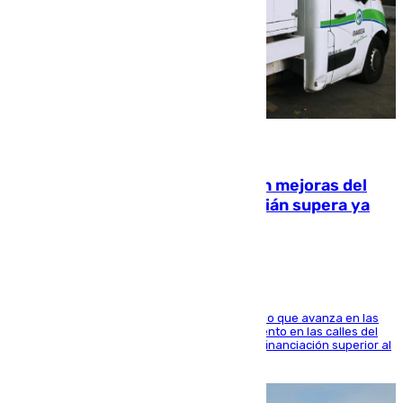
08.08.2026
La inversión del Ayuntamiento en mejoras del
entorno del Prado de San Sebastián supera ya
1.600.000 euros
El consistorio, a través de Emasesa, ha indicado que avanza en las
obras de renovación de las redes de saneamiento en las calles del
entorno del Prado, contando la zona con una financiación superior al
millón y medio de euros