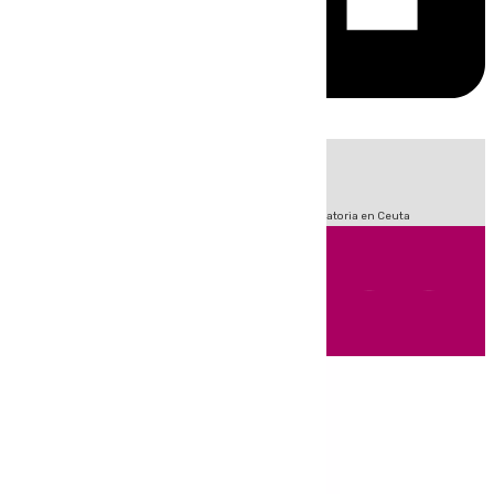
HOY
|
Fútbol
Sucesos
LaLiga
Primera División
Crisis Migratoria en Ceuta
Andalucía