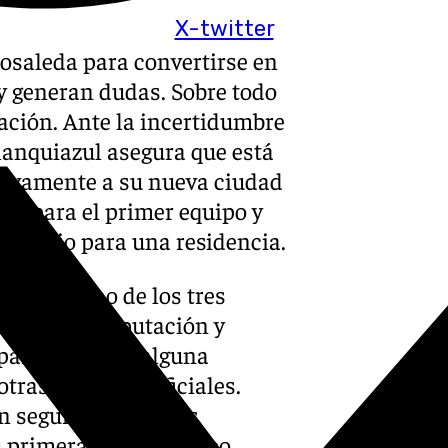
X-twitter
Rosaleda para convertirse en
 y generan dudas. Sobre todo
alación. Ante la incertidumbre
blanquiazul asegura que está
tivamente a su nueva ciudad
ado para el primer equipo y
dificio para una residencia.
que ninguno de los tres
Andalucía, Diputación y
para ofrecerle alguna
tras vías extraoficiales.
n seguros de que las
u primera fase al campo