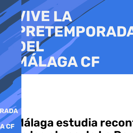
Ir
al
contenido
El Málaga estudia reco