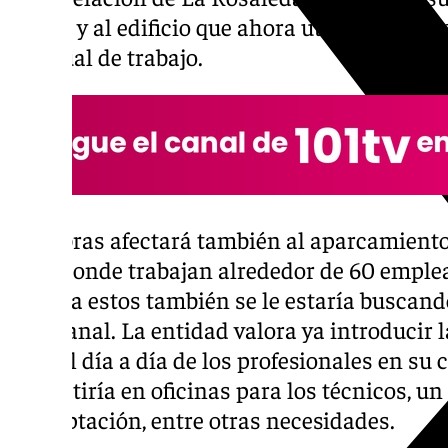
Anexo y al edificio que ahora utiliza el pri
habitual de trabajo.
Las obras afectará también al aparcamiento y
club, donde trabajan alrededor de 60 emple
tanto, a estos también se le estaría buscan
Arraijanal. La entidad valora ya introducir
para el día a día de los profesionales en su 
consistiría en oficinas para los técnicos, u
readaptación, entre otras necesidades.