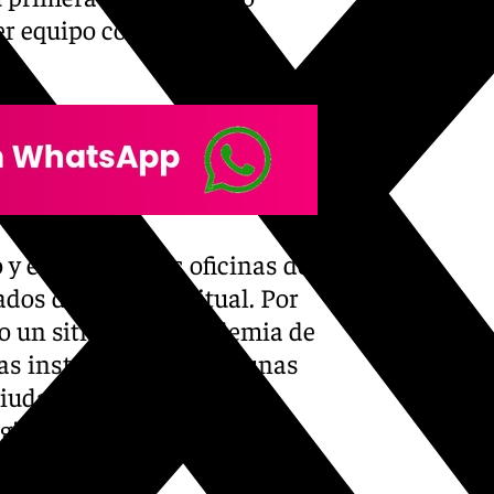
mer equipo como espacio
 el acceso a las oficinas del
ados de forma habitual. Por
do un sitio en La Academia de
 las instalaciones oportunas
ciudad deportiva, y esto
n gimnasio o una sala de