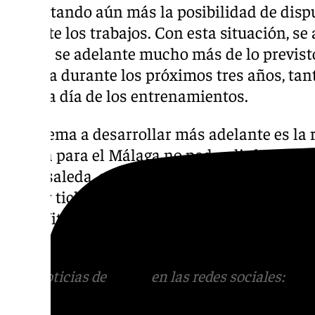
dificultando aún más la posibilidad de dis
durante los trabajos. Con esta situación, se
de que se adelante mucho más de lo previs
Málaga durante los próximos tres años, tan
el día a día de los entrenamientos.
Otro tema a desarrollar más adelante es la
tendrá para el Málaga no poder disfrutar de
La Rosaleda, que le generan casi un millón d
contar ticketing (entradas sueltas y abonos).
para Vithas, el Museo del club y la tienda, s
generadores económicos en este sentido.
Más noticias de
101TV
en las redes sociales:
Ins
correo
informativos@101tv.es