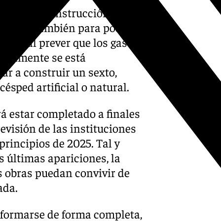
ordial la construcción de
po, sino también para poder
iente al prever que los gastos
ctualmente se está
ar a construir un sexto,
ésped artificial o natural.
á estar completado a finales
evisión de las instituciones
rincipios de 2025. Tal y
s últimas apariciones, la
s obras puedan convivir de
ada.
reformarse de forma completa,