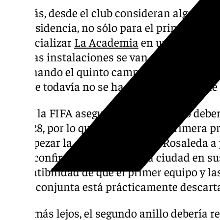
Además, desde el club consideran algo prim
una residencia, no sólo para el primer equi
comercializar
La Academia
en un futuro rec
de estas instalaciones se van a disparar. A
terminando el quinto campo y se va a empez
aunque todavía no se ha decidido si será de c
Desde la FIFA aseguran que el estadio deber
de 2028, por lo que cuadra con la primera pr
de empezar la ampliación de La Rosaleda a p
como confirmó el alcalde de la ciudad en su
compatibilidad de que el primer equipo y la
forma conjunta está prácticamente descart
Sin ir más lejos, el segundo anillo debería 