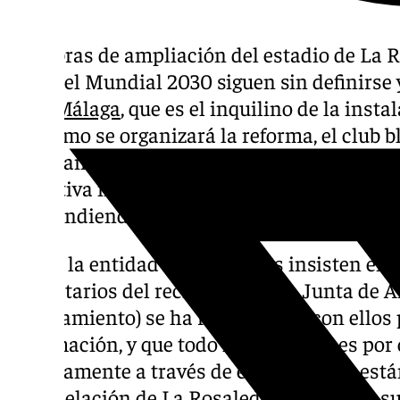
Las obras de ampliación del estadio de La 
sede del Mundial 2030 siguen sin definirse
en
el Málaga
, que es el inquilino de la inst
por cómo se organizará la reforma, el club 
estudiando ya la manera de mudarse defini
deportiva instalando allí un espacio reserv
emprendiendo la construcción de un nuevo e
Desde la entidad de Martiricos insisten en 
propietarios del recinto (que son Junta de 
Ayuntamiento) se ha reunido aún con ellos 
información, y que todo lo que saben es por o
Precisamente a través de estas fuentes está
remodelación de La Rosaleda afectará en s