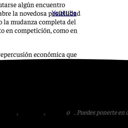
putarse algún encuentro
 abre la novedosa posibilidad
Youtube
to la mudanza completa del
to en competición, como en
 repercusión económica que
 las instalaciones actuales de
e euros de beneficio sin
 el alquiler de las oficinas
on los principales
tagram
,
Facebook
,
Tik Tok
o
X
. Puedes ponerte en 