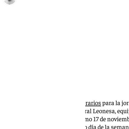
Pedro Jiménez
jueves, 16 octubre 2025, 12:11
Compartir:
LaLiga ha dado a conocer los
horarios
para la jo
Málaga se enfrentará a la Cultural Leonesa, equi
categoría de plata. Será el próximo 17 de noviemb
coincidiendo con un lunes como día de la seman