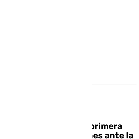
Andalucía
El Málaga jugará por primera
vez en el curso un lunes ante la