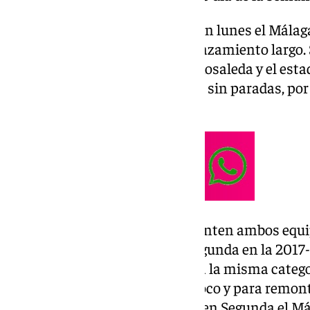
Será la primera vez que juegue en lunes el Málag
visitante y además en un desplazamiento largo. 
kilómetros entre el estadio La Rosaleda y el est
un viaje en coche de ocho horas sin paradas, po
alargaría aún más el viaje.
Será la primera vez que se enfrenten ambos eq
actuales. La Cultu estuvo en Segunda en la 2017-
descendiendo los malaguistas a la misma categorí
Primera. No coincidieron por poco y para remon
que la Cultural Leonesa estaba en Segunda el Má