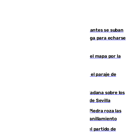
Un cartel intenta evitar que los visitantes se suban
encima de los leones del Puerto de Málaga para echarse
una foto
Cádiz-Tinduf: veinte años cruzando el mapa por la
infancia saharaui
Estabilizado un incendio forestal en el paraje de
Arroyo Vaqueros de Estepona
PSOE y Vox critican la consulta ciudadana sobre los
toldos que ha lanzado el Ayuntamiento de Sevilla
La laguna malagueña de Fuente de Piedra roza las
30.000 parejas de flamencos antes del anillamiento
Sigue en directo la retransmisión del partido de