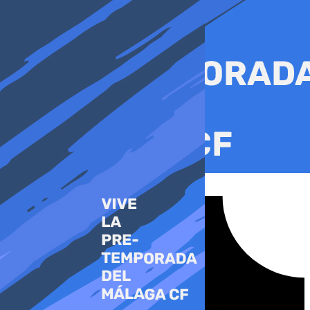
Ir
al
contenido
Tiktok