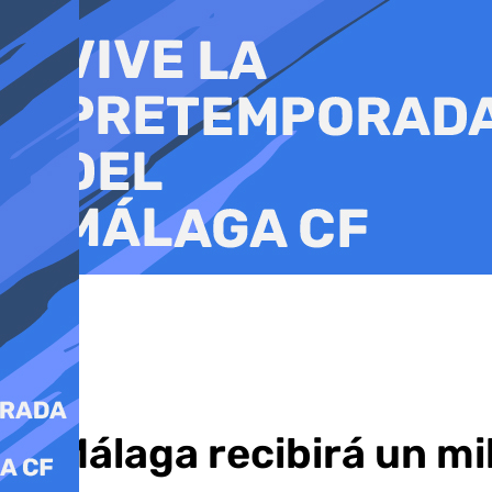
Ir
al
contenido
El Málaga recibirá un m