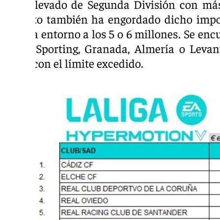
más elevado de Segunda División con más
Roberto también ha engordado dicho import
cifraba entorno a los 5 o 6 millones. Se en
como Sporting, Granada, Almería o Levan
viven con el límite excedido.