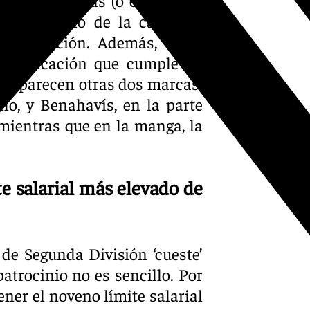
 En el pecho de la camiseta
a Diputación. Además, en el
comunicación que cumple su
a aparecen otras dos marcas:
llo, y Benahavís, en la parte
mientras que en la manga, la
e salarial más elevado de
de Segunda División ‘cueste’
trocinio no es sencillo. Por
ener el noveno límite salarial