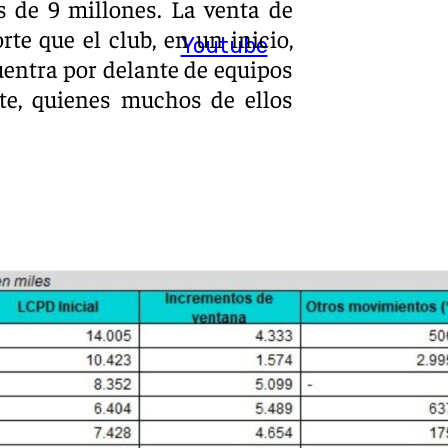
 de 9 millones. La venta de
e que el club, en un inicio,
Youtube
cuentra por delante de equipos
te, quienes muchos de ellos