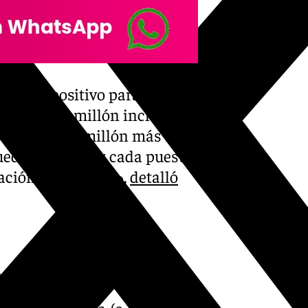
lub es positivo para la
rada es un millón incluido el
, sería de un millón más IVA.
edar el 12º (Por cada puesto
ación de 15.000€)»,
detalló
4
seis empresas (o entidades)