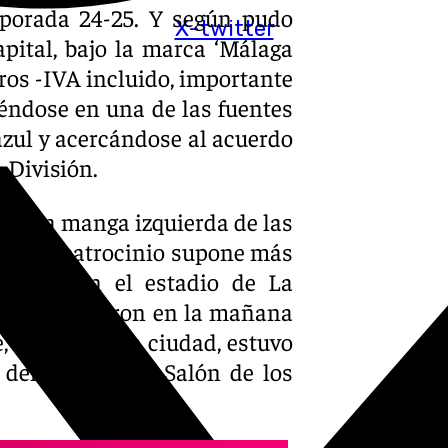
mporada 24-25. Y según pudo
X-twitter
capital, bajo la marca ‘Málaga
ros -IVA incluido, importante
iéndose en una de las fuentes
azul y acercándose al acuerdo
 División.
 en la manga izquierda de las
erdo de patrocinio supone más
táticos en el estadio de La
o oficializaron en la mañana
, alcalde de la ciudad, estuvo
del club, en el Salón de los