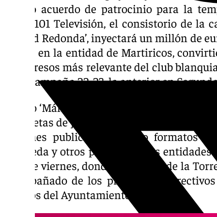
último acuerdo de patrocinio para la te
saber 101 Televisión, el consistorio de la 
Ciudad Redonda’, inyectará un millón de eu
matiz- en la entidad de Martiricos, convirt
de ingresos más relevante del club blanqui
de la campaña 22-23, la anterior en Segunda
El logo ‘Málaga Ciudad Redonda’ ya aparece
camisetas de juego del equipo, pero el acu
acciones publicitarias como formatos es
Rosaleda y otros pactos. Ambas entidades l
de este viernes, donde Francisco de la Torre
acompañado de los principales directivos 
Espejos del Ayuntamiento.