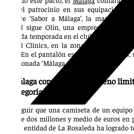
para el patrocinio en sus equipaciones.
aparece ‘Sabor a Málaga’, la marca de l
frontal sigue Olin, una empresa de tele
segunda temporada en el club. En la espald
Dental Clínics, en la zona trasera del cue
baja. En el pantalón estará MGS Seguros, 
mencionada ‘Málaga ciudad redonda’.
El Málaga contará con el noveno límit
la categoría
Conseguir que una camiseta de un equipo 
más de dos millones y medio de euros en pa
ello, la entidad de La Rosaleda ha logrado t