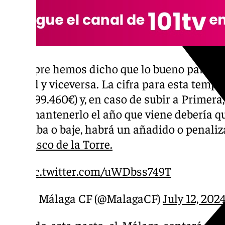
«Siempre hemos dicho que lo bueno para el c
ciudad y viceversa. La cifra para esta tempo
IVA (999.460€) y, en caso de subir a Primera
Para mantenerlo el año que viene debería qu
que suba o baje, habrá un añadido o penaliz
Francisco de la Torre.
pic.twitter.com/uWDbss749T
— Málaga CF (@MalagaCF)
July 12, 202
Firmado este pacto, el
Málaga
contará con 