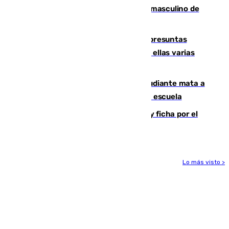
ganan el campeonato del mundo sub19 masculino de
remo
Un juzgado de Ceuta investiga seis presuntas
agresiones sexuales a migrantes, entre ellas varias
menores
Desastre en Tailandia: un joven estudiante mata a
tiros a sus abuelo y a profesores en una escuela
Luca Zidane rompe con el Granada y ficha por el
Leganés
Lo más visto >
Más noticias
Ver más >