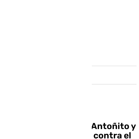
Andalucía
El Málaga recupera a Antoñito y
Ochoa antes de jugar contra el