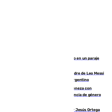
Los Bomberos combaten un incendio en un paraje
de Granada
Muere a los 68 años Jorge Messi, padre de Leo Messi
y pieza fundamental en la carrera del argentino
Retiene a su mujer en su casa y ameneza con
quemar la vivienda: nuevo caso de violencia de género
en Málaga
Dos sevillanos de oro: Manuel Cruz y Jesús Ortega