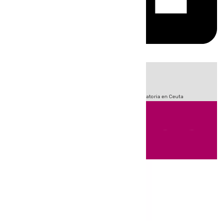
HOY
|
Fútbol
Sucesos
LaLiga
Primera División
Crisis Migratoria en Ceuta
Andalucía