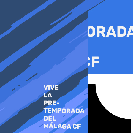
Ir
al
contenido
Tiktok