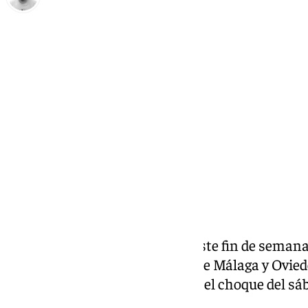
Pedro Jiménez
jueves, 17 octubre 2024, 13:42
Compartir:
Vuelve el fútbol a
La Rosaleda
este fin de semana
los de Pellicer con un duelo entre Málaga y Ovied
cuenta con dos novedades para el choque del sába
visita a Cádiz.