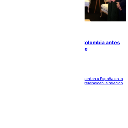
07.08.2026
Felipe VI refuerza los lazos con Colombia antes
de la llegada del nuevo presidente
El Rey y el ministro José Manuel Albares representan a España en la
ceremonia de transmisión del mando en Cali y reivindican la relación
de "amistad y fraternidad" entre ambos países