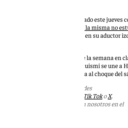
encuentros disputados.
Los dos canteranos han entrenado este jueves con
tercera sesión de la semana.
En la misma no est
Sánchez,
que tuvo una dolencia en su aductor izq
Cádiz.
Son los tres nombres propios de la semana en cl
que son alta y uno que es baja. Luismi se une a
no disponibles por lesión de cara al choque del s
Más noticias de
101TV
en las redes
sociales:
Instagram
,
Facebook
,
Tik Tok
o
X
.
Puedes ponerte en contacto con nosotros en el
correo
informativos@101tv.es