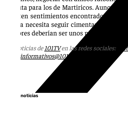
absoluta para los de Martiricos. Aunque so
y existen sentimientos encontrados con amb
Málaga necesita seguir cimentando sus base
jugadores deberían ser unos pilares fundam
Más noticias de
101TV
en las redes sociales:
Ins
correo
informativos@101tv.es
Tags:
Últimas noticias