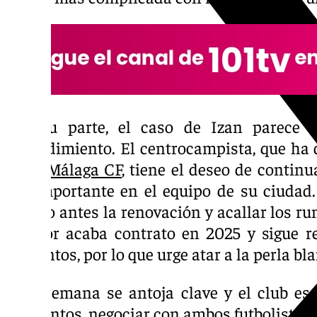
Por su parte, el caso de Izan parece 
entendimiento. El centrocampista, que ha d
en el
Málaga CF
, tiene el deseo de continu
ser importante en el equipo de su ciudad.
cuanto antes la renovación y acallar los ru
jugador acaba contrato en 2025 y sigue re
conjuntos, por lo que urge atar a la perla bl
Esta semana se antoja clave y el club es 
momentos, negociar con ambos futbolistas s