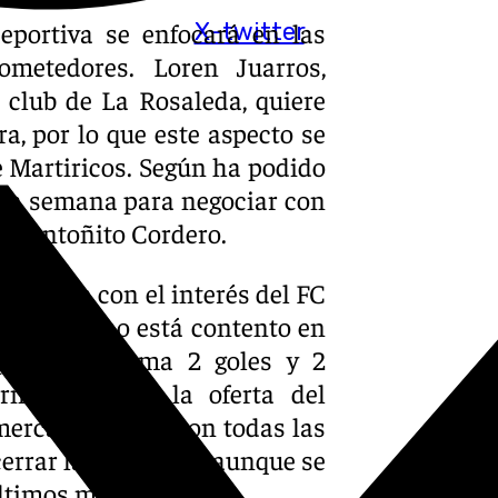
deportiva se enfocará en las
X-twitter
metedores. Loren Juarros,
 club de La Rosaleda, quiere
, por lo que este aspecto se
 Martiricos. Según ha podido
esta semana para negociar con
 y Antoñito Cordero.
, cuenta con el interés del FC
El jerezano está contento en
portante (suma 2 goles y 2
rnadas), pero la oferta del
mercado dispararon todas las
errar la operación, aunque se
ltimos meses.