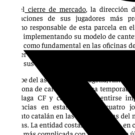
Tras el
cierre de mercado
, la dirección 
renovaciones de sus jugadores más pro
máximo responsable de esta parcela en el
seguir implementando su modelo de cantera
antoja como fundamental en las oficinas de
conocer 101 Televisión, el club se reunirá 
dos de sus máximas promesas: Izan Merino
El héroe del ascenso en Tarragona, Antoñito
Barcelona de cara a la próxima temporada. 
el Málaga CF y comienza a sentirse im
asistencias en estas primeras cuatro jo
conjunto catalán en las últimas horas del 
alarmas. La entidad costasoleña confía en c
antoja más complicada con respecto a los ú