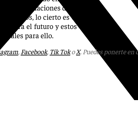
n dos negociaciones distintas
os casos, lo cierto es que el
s para el futuro y estos dos
entales para ello.
tagram
,
Facebook
,
Tik Tok
o
X
. Puedes ponerte en 