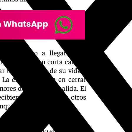
más cercano a llegar a un
esarrollado su corta carrera
ar ligado al club de su vida y
 La entidad confía en cerrar
mores de su posible salida. El
cibiendo el interés de otros
anquiazul.
consciente de ello. En estos
e ha convertido en prioridad