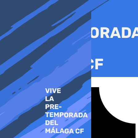
Ir
al
contenido
Tiktok