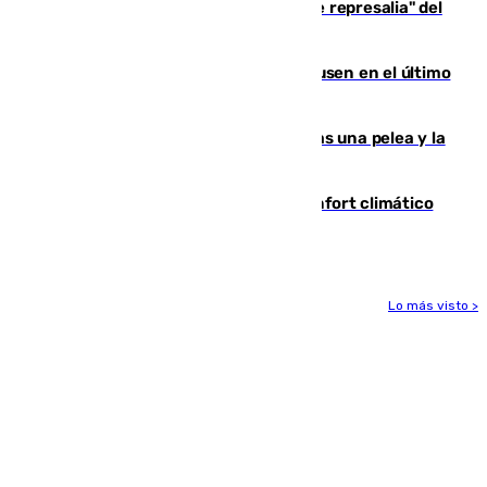
Italia responde ante las "medidas de represalia" del
Gobierno de Sánchez
El Sevilla se desinfla ante el Leverkusen en el último
ensayo (1-2)
Tensión en la prisión de Alhaurín tras una pelea y la
incautación de un punzón
Málaga contabiliza 148 zonas de confort climático
para enfrentar las altas temperaturas
Lo más visto >
Más noticias
Ver más >