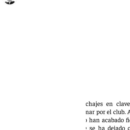
Ignacio Pérez
viernes, 6 septiembre 2024, 09:45
Compartir:
El nombre del mercado de fichajes en cla
finalmente, no ha llegado a firmar por el club
con ello, los de La Rosaleda no han acabado f
Castillejo, a pesar de que este se ha dejado q