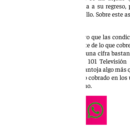
malagueño ha abierto la puerta a su regreso, 
eran más que complejas para ello. Sobre este a
director deportivo de la entidad.
En primer lugar, ha dejado claro que las cond
su fichaje: «Independientemente de lo que cobre
en el límite salarial supondría una cifra bastan
Kike Pérez en el programa de 101 Televisión 
jugador de Primera División se antoja algo más
ya que se haría una media de lo cobrado en los
como mínimo, un 50% del mismo.