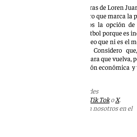
Eso sí, la decisión, por las palabras de Loren Jua
sin olvidar también el parámetro que marca la 
a través de las redes y medios la opción de
supuesto, no voy a valorar su fútbol porque es i
hecho una gran carrera, pero creo que ni es el 
Samu Castillejo juegue aquí. Considero que
cuestiones, no es el momento para que vuelva, 
es él como futbolista, su situación económica y 
sentenció.
Más noticias de
101TV
en las redes
sociales:
Instagram
,
Facebook
,
Tik Tok
o
X
.
Puedes ponerte en contacto con nosotros en el
correo
informativos@101tv.es
Tags: