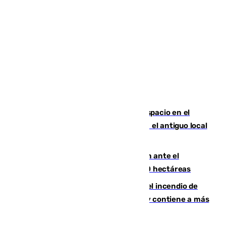
Las marca internacionales ganan espacio en el
Centro de Málaga: La Tagliatella abre en el antiguo local
de Vox Sports Bar
Moreno pide extremar la precaución ante el
incendio de Niebla, que supera las 4.000 hectáreas
340 personas más desalojadas por el incendio de
Niebla, que mantiene a 410 evacuadas y contiene a más
de 500 efectivos trabajando