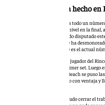
Gran torneo el que ha hecho en 
Luego, en cuartos de final ganó a todo un númer
Taylor Fritz. Y ha mantenido el nivel en la fina
no ha llegado a la orilla. El partido disputado es
cuajado un gran partido, pero se ha desmonorad
primer set ante el balcánico que es el actual núm
Muy bien al servicio y al resto el jugador del Rin
opciones a Kecmanovic en el primer set. Luego e
esta final en el Open de Delray Beach se puso las 
En el tercero y definitivo, se puso con ventaja y ll
escapando.
Con 5-2, el jugador andaluz no pudo cerrar el trab