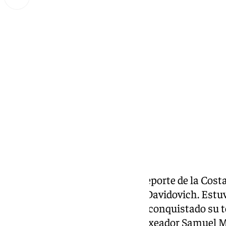
Miguel Alfonso
lunes, 17 febrero 2025, 00:01
Compartir:
Fin de semana grande para el deporte de la Costa
completarse con un triunfo de Davidovich. Estuvo
Málaga CF
y del
Unicaja
que ha conquistado su te
bicampeonato de Europa del
boxeador Samuel M