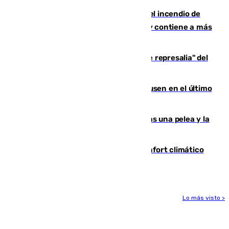
340 personas más desalojadas por el incendio de
Niebla, que mantiene a 410 evacuadas y contiene a más
de 500 efectivos trabajando
Italia responde ante las "medidas de represalia" del
Gobierno de Sánchez
El Sevilla se desinfla ante el Leverkusen en el último
ensayo (1-2)
Tensión en la prisión de Alhaurín tras una pelea y la
incautación de un punzón
Málaga contabiliza 148 zonas de confort climático
para enfrentar las altas temperaturas
Lo más visto >
Más noticias