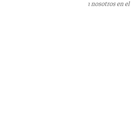
Puedes ponerte en contacto con nosotros en el
correo
informativos@101tv.es
Tags:
Últimas noticias