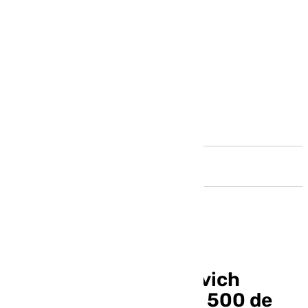
Andalucía
El malagueño Davidovich
pierde la final del ATP 500 de