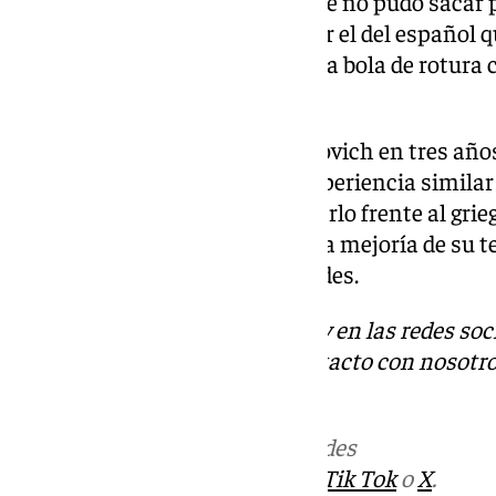
resto con un óptimo 15-40 al que no pudo sacar pa
ánimo de Kecmanovic y mermar el del español q
que tampoco pudo aprovechar la bola de rotura c
al menos la ‘muerte súbita’..
Era la primera final para Davidovich en tres añ
solamente había tenido una experiencia similar 
en el Masters 1.000 de Montecarlo frente al grie
sabido culminar. No obstante, la mejoría de su t
aparecerán nuevas oportunidades.
Descubre más noticias de 101Tv en las redes soc
Tok
o
X
. Puedes ponerte en contacto con nosotro
informativos@101tv.es
.
Más noticias de
101TV
en las redes
sociales:
Instagram
,
Facebook
,
Tik Tok
o
X
.