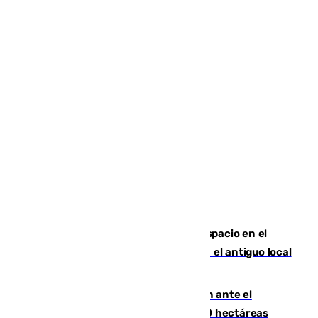
Las marca internacionales ganan espacio en el
Centro de Málaga: La Tagliatella abre en el antiguo local
de Vox Sports Bar
Moreno pide extremar la precaución ante el
incendio de Niebla, que supera las 4.000 hectáreas