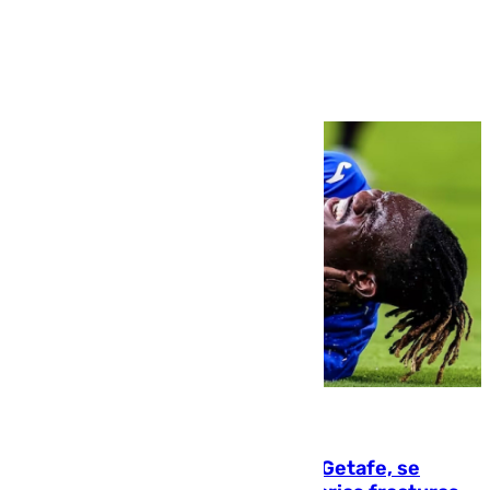
Ver más >
08.08.2026
Christantus Uche, delantero del Getafe, se