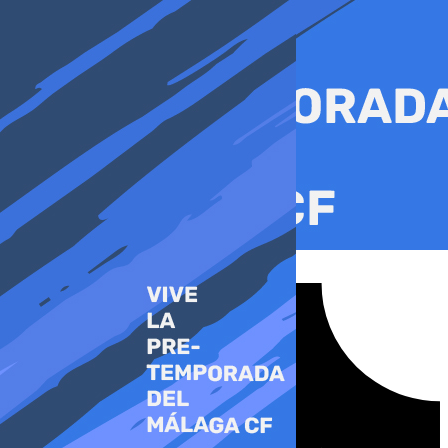
Ir
al
contenido
Tiktok