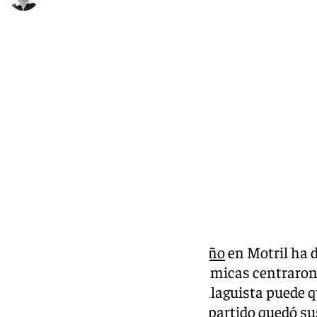
Ignacio Pérez
miércoles, 26 febrero 2025, 22:34
Compartir:
La victoria del
Atlético Malagueño
en Motril ha d
pues sin duda, las acciones polémicas centraron g
los tres puntos del conjunto malaguista puede 
indica el colegiado en el acta, el partido quedó 