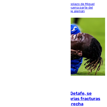
El conjunto de Luis García se adelantó con un golazo de Miguel
Sierra y ofreció buenas sensaciones durante buena parte del
encuentro, pero acabó cediendo ante el empuje alemán
08.08.2026
Christantus Uche, delantero del Getafe, se
perderá toda la temporada por varias fracturas
en los ligamentos de su rodilla derecha