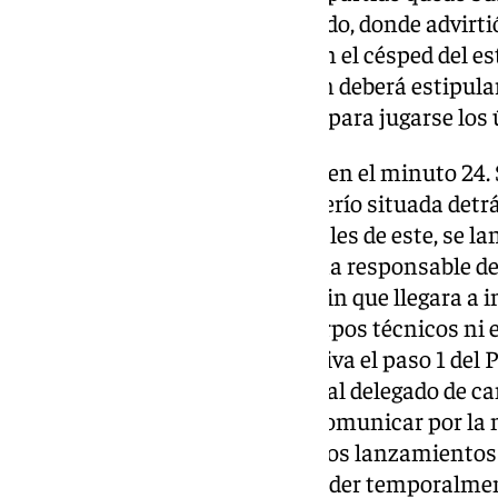
seguir con el protocolo estipulado, donde advirti
graves hechos que ocurrieron en el césped del est
Ahora, el comité de competición deberá estipular
finalizado o se deberá reanudar para jugarse los
La primera gran polémica llegó en el minuto 24.
oficiales, «desde la zona de graderío situada detrá
del túnel de vestuarios según sales de este, se la
pudiendo identificar a la persona responsable de
a la altura de la línea central y sin que llegara 
ningún miembro de ambos cuerpos técnicos ni 
arbitral. Ante este hecho, se activa el paso 1 de
Objetos de la RFEF, requiriendo al delegado de 
Lupión, para que se proceda a comunicar por la 
mensaje a fin de que cesen dichos lanzamientos 
vería en la obligación de suspender temporalmen