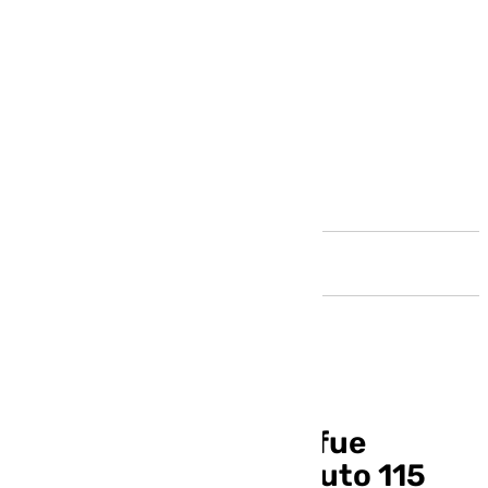
Andalucía
El Motril-Malagueño fue
suspendido en el minuto 115