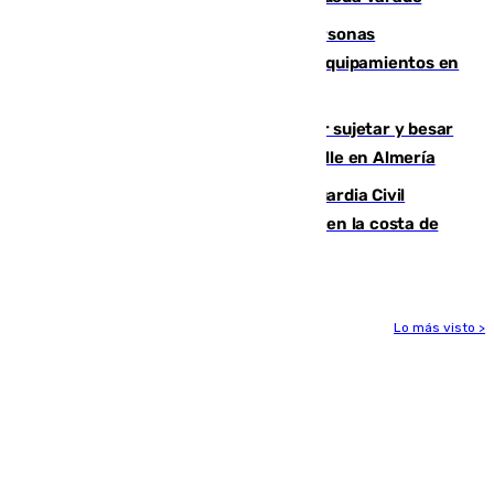
Emvisesa refuerza la atención a personas
vulnerables con cesión de viviendas y equipamientos en
Sevilla
Condenado a dos años de cárcel por sujetar y besar
a una menor tras abordarla en plena calle en Almería
Persecución en Punta Umbría: la Guardia Civil
interviene más de 800 kilos de cocaína en la costa de
Huelva
Lo más visto >
Más noticias
Ver más >