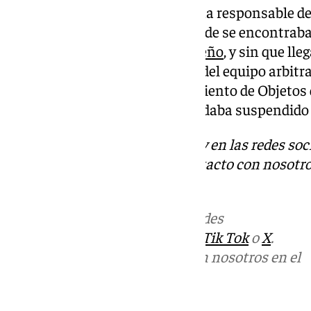
pudiendo identificar a la persona responsable de
a la altura del área de penal donde se encontrab
visitante,
Club Atlético Malagueño
, y sin que ll
jugador ni en ningún miembro del equipo arbitral
paso 3 del Protocolo de Lanzamiento de Objetos 
a los equipos que el partido quedaba suspendido
Descubre más noticias de 101Tv en las redes soc
Tok
o
X
. Puedes ponerte en contacto con nosotro
informativos@101tv.es
Más noticias de
101TV
en las redes
sociales:
Instagram
,
Facebook
,
Tik Tok
o
X
.
Puedes ponerte en contacto con nosotros en el
correo
informativos@101tv.es