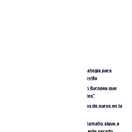
El Ayuntamiento desarrolla una estrategia para
recuperar la identidad patrimonial de Sevilla
España e Italia garantizan a la Unión Europea que
sus controles fronterizos son "temporales"
Sevilla ha invertido más de 6 millones de euros en la
transformación de su casco histórico
Susto en Marbella: un atún de gran tamaño sigue a
un bañista hasta la orilla de la playa y queda varado