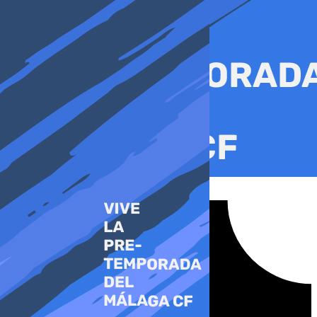
Ir
al
contenido
Tiktok