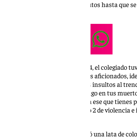
estuvo detenido durante 2 minutos hasta que s
megafonía del estadio».
Posteriormente, en el minuto 64, el colegiado tuv
dantesco. Según se indica, varios aficionados, i
Motril, realizaron los siguientes insultos al trenc
siguientes: «¡Hijo de puta, me cago en tus muert
cagar, te voy a meter el banderín ese que tienes p
activó rápidamente el protocolo 2 de violencia e 
detenerse de nuevo el mismo.
Ya en el minuto 90+15, se «lanzó una lata de colo