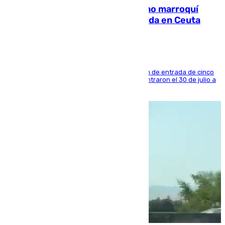
Expulsado de España un ciudadano marroquí
condenado por allanar una vivienda en Ceuta
La sentencia también contiene una prohibición de entrada de cinco
años al país y es uno de los inmigrantes que entraron el 30 de julio a
la ciudad autónoma