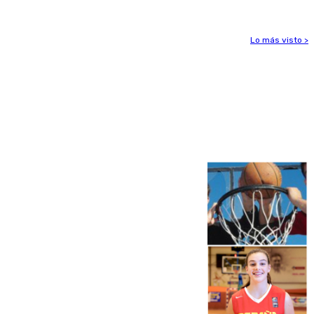
Lo más visto >
Más noticias
Ver más >