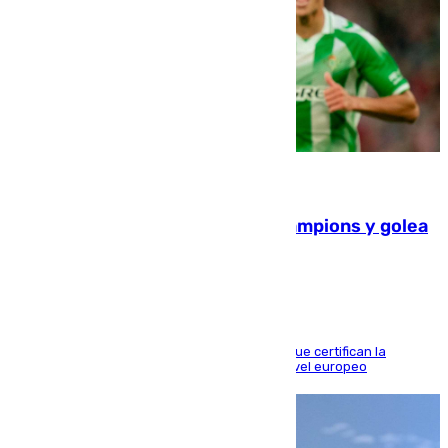
06.08.2026
El Betis supera el examen de Champions y golea
al Arsenal en Dublín (1-3)
Riquelme, Deossa y Fornals firman los tantos que certifican la
superioridad bética ante un rival de máximo nivel europeo