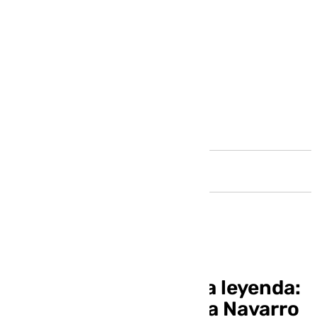
Andalucía
El pádel despide a una leyenda:
la malagueña Carolina Navarro