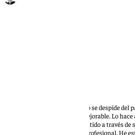
Ignacio Pérez
viernes, 27 diciembre 2024, 16:57
Compartir:
La malagueña Carolina Navarro se despide del pá
con puño y letra un legado inmejorable. Lo hace 
garganta y un mensaje muy sentido a través de su
mi último año como jugadora profesional. He es