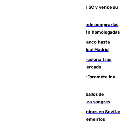
El Málaga es muy superior al Al-Arabi SC y vence su
primer encuentro de pretemporada
Gafas para el eclipse solar 2026: dónde comprarlas,
dónde conseguirlas y cómo saber si están homologadas
Vinícius Júnior seguirá vestido de blanco hasta
2032 tras cerrar su renovación con el Real Madrid
Rodrigo negocia su fichaje por el Barcelona tras
romper con el Madrid y revoluciona el mercado
El Rey traslada a Vivas su respaldo y "promete ir a
Ceuta" después de la crisis migratoria
El primer ciclo de las carreras de caballos de
Sanlúcar arranca este sábado con 27 pura sangres
Continúan los cierres de parques caninos en Sevilla:
se detectan alimentos que contienen elementos
peligrosos