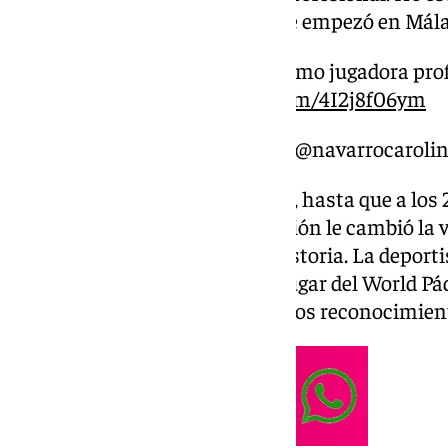
disfrutando de este deporte, que empezó en Mála
2025 será mi último año como jugadora prof
este video
pic.twitter.com/4I2j8f06ym
— Carolina Navarro Björk (@navarrocaroli
Comenzó en el mundo del tenis, hasta que a los 
al pádel. Sin duda, aquella decisión le cambió la 
una de las más grandes de la historia. La deporti
se ha mantenido en el primer lugar del World Pád
ha hecho merecedora de todos los reconocimient