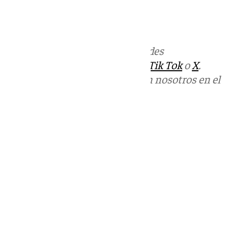
Más noticias de
101TV
en las redes
sociales:
Instagram
,
Facebook
,
Tik Tok
o
X
.
Puedes ponerte en contacto con nosotros en el
correo
informativos@101tv.es
Tags:
Últimas noticias