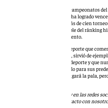
La malagueña cuenta con tres campeonatos del 
el 2000, 2006 y 2012; mientras ha logrado vence
equipos. Además, ha ganado más de cien torneos 
colocan en un puesto insuperable del ránking his
respetado hasta el último momento.
Fue una de las pioneras de un deporte que comenz
este siglo. Por si esto fuese poco, sirvió de ejem
soñaban con progresar en este deporte y que nu
Carolina ha servido como modelo para sus prede
último en el deporte de élite. Colgará la pala, per
eterno.
Descubre más noticias de 101Tv en las redes soc
Tok
o
X
. Puedes ponerte en contacto con nosotro
informativos@101tv.es