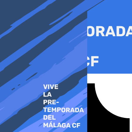
Ir
al
contenido
Tiktok