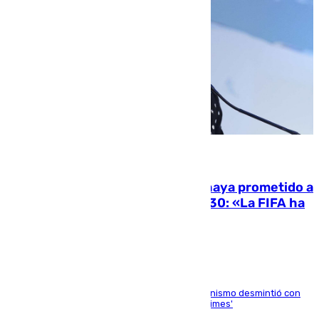
06.08.2026
El Gobierno niega que Infantino haya prometido a
Marruecos la final del Mundial 2030: «La FIFA ha
sido tajante»
La ministra Milagros Tolón asegura que el organismo desmintió con
rotundidad la información publicada por 'The Times'