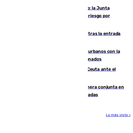
Málaga, en alerta por el virus del Nilo: la Junta
decreta Campanillas como zona de alto riesgo por
varios casos recientes
El Gobierno registra 1.342 menores tras la entrada
masiva del pasado 30 de julio
Cádiz despide seis «puntos negros» urbanos con la
orden de retirada para quioscos abandonados
La Armada suma cuatro buques en Ceuta ante el
aviso de un nuevo cruce el 15 de agosto
Guardia Civil y RFEF trabajan de manera conjunta en
el caso de las estafas de ventas de entradas
Lo más visto >
Más noticias