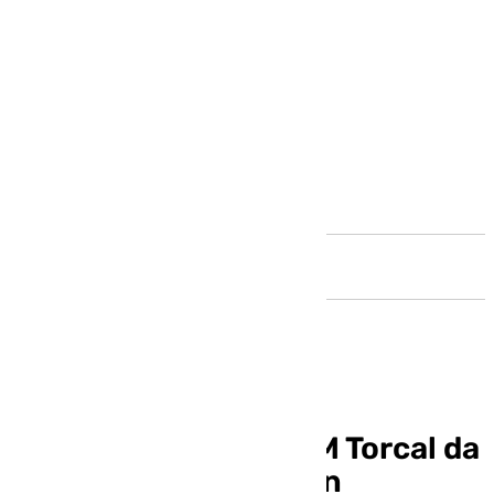
Andalucía
El Sano Antequera BM Torcal da
continuidad a su buen