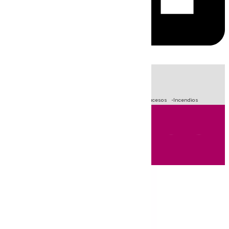
HOY
|
Fútbol
Primera División
Crisis Migratoria en Ceuta
Sucesos
Incendios
Andalucía