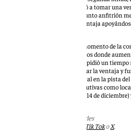
el ritmo del juego y eso les ayudó a tomar una v
estar en los seis tantos. El conjunto anfitrión me
público, redujo un poco la desventaja apoyándos
de sus mejores jugadores.
Los pupilos de Chispi, en este momento de la co
minutos finales de los encuentros donde aument
juego los puntos. El entrenador pidió un tiempo
serenidad y calma para conservar la ventaja y fu
22) del Sano Antequera BM Torcal en la pista del
encadenar dos jornadas consecutivas como local 
Domca BM Cúllar Vega (sábado 14 de diciembre) y
diciembre).
Más noticias de
101TV
en las redes
sociales:
Instagram
,
Facebook
,
Tik Tok
o
X
.