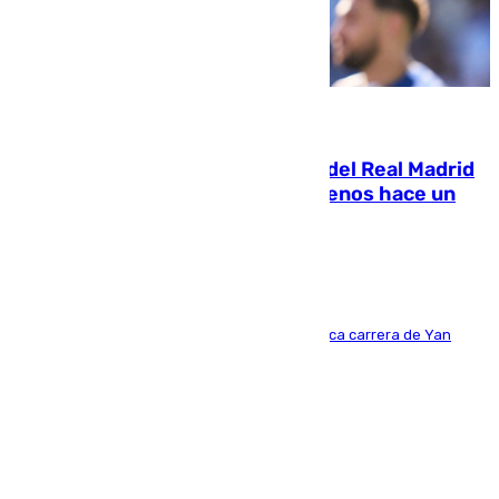
07.08.2026
El fichaje más caro de la historia del Real Madrid
costaba 105 millones de euros menos hace un
año y jugaba en Leganés
Del filial pepinero a récord absoluto: la meteórica carrera de Yan
Diomande en solo doce meses