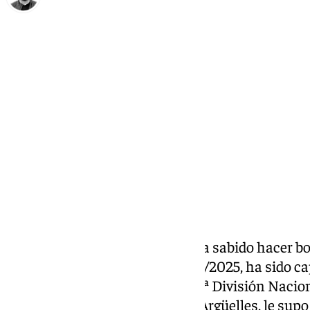
Eduardo Villalón
lunes, 2 diciembre 2024, 10:34
Compartir:
El Sano Antequera BM Torcal ha sabido hacer bo
primera vez, en este curso 2024/2025, ha sido c
consecutivas en el Grupo B de 2ª División Nacio
Maravillas Benalmádena en el Argüelles, le supo d