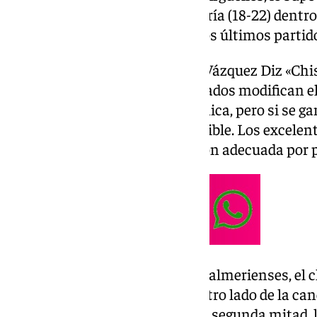
cancha del Vialtrans Urci Almería (18-22) dentro 
puestos en la clasificación en los últimos partid
La formación de Juan Antonio Vázquez Diz «Ch
de juego y confianza. Los resultados modifican el
cuesta dar ese cambio de dinámica, pero si se g
ese alegría el mayor tiempo posible. Los excelen
ahora, encuentran una ejecución adecuada por p
En la cita a domicilio en tierras almerienses, e
intercambio de goles en uno y otro lado de la ca
parejo al descanso (12-14). En la segunda mita