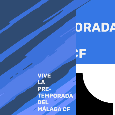
Ir
al
contenido
Tiktok