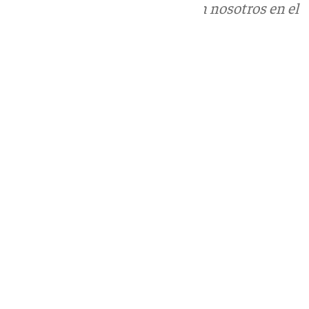
Puedes ponerte en contacto con nosotros en el
correo
informativos@101tv.es
Tags:
Últimas noticias