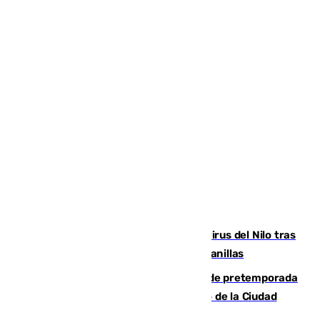
Málaga refuerza la vigilancia por el virus del Nilo tras
detectar un mosquito positivo en Campanillas
Málaga-Ceuta: cuarto compromiso de pretemporada
de los blanquiazules en busca del Trofeo de la Ciudad
Autónoma