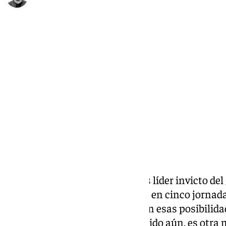
Eduardo Villalón
viernes, 28 noviembre 2025, 14:03
Compartir:
El Sano Antequera BM Torcal es líder invicto de
División Nacional con 9 puntos en cinco jornad
están con confianza y se ven con esas posibilida
cualquier rival. El no haber perdido aún, es otr