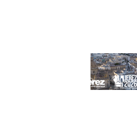
Diomande en solo doce meses
Portada
Andalucía
Sevilla
Málaga