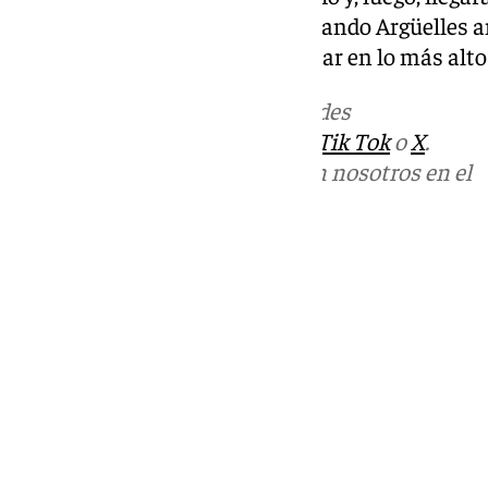
consecutiva en el Pabellón Fernando Argüelles a
Navidad y el objetivo es continuar en lo más alto 
Más noticias de
101TV
en las redes
sociales:
Instagram
,
Facebook
,
Tik Tok
o
X
.
Puedes ponerte en contacto con nosotros en el
correo
informativos@101tv.es
Tags:
Últimas noticias