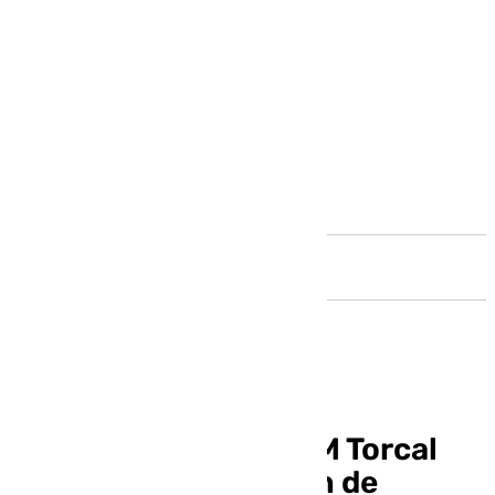
Andalucía
El Sano Antequera BM Torcal
examina su condición de