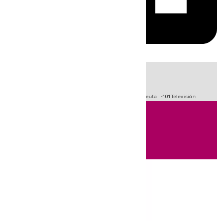
HOY
|
Fútbol
Primera División
LaLiga
Crisis Migratoria en Ceuta
101 Televisión
Andalucía