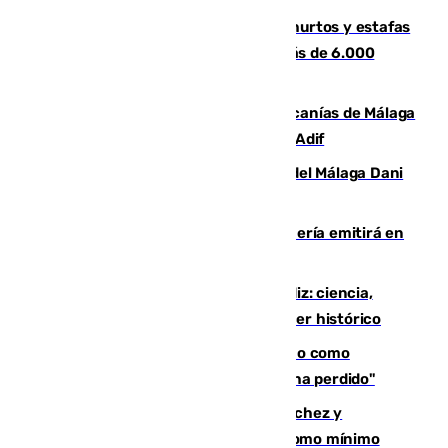
Detenida una pareja por presuntos hurtos y estafas
en Málaga tras ser descubiertos con más de 6.000
euros
Retrasos y cancelaciones en el Cercanías de Málaga
por una avería en la infraestructura de Adif
Isco, la nueva mascota del jugador del Málaga Dani
Lorenzo
El observatorio de Calar Alto de Almería emitirá en
directo el eclipse solar del 12 de agosto
El «Trío de Eclipses» arranca en Cádiz: ciencia,
naturaleza y seguridad ante un atardecer histórico
Noruega pide la dimisión de Infantino como
presidente de la FIFA: "La confianza se ha perdido"
Meloni rechaza el ultimátum de Sánchez y
mantendrá la frontera con controles como mínimo