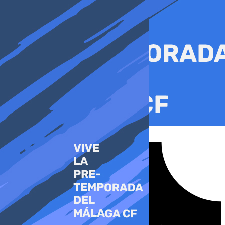
Ir
al
contenido
Tiktok