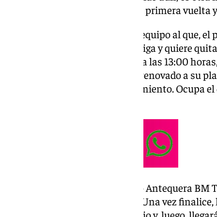
pisando el acelerador y cerrar la primera vuelta 
El CD Agrinova BM Vícar es un equipo al que, el 
antequerano no pudo batir en Liga y quiere quita
este domingo 30 de noviembre, a las 13:00 horas,
Cano. El cuadro almeriense ha renovado a su pla
con mucha capacidad de lanzamiento. Ocupa el 
y viene de empatar con Mijas.
La contienda entre Vícar y Sano Antequera BM T
tramo del campeonato liguero. Una vez finalice, 
una nueva pausa en el calendario y, luego, llega