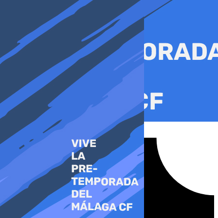
Ir
al
contenido
Tiktok