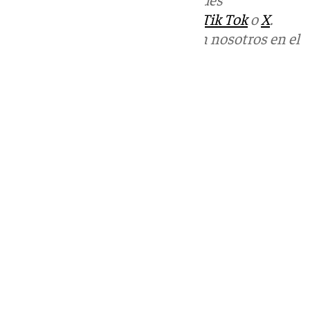
sociales:
Instagram
,
Facebook
,
Tik Tok
o
X
.
Puedes ponerte en contacto con nosotros en el
correo
informativos@101tv.es
Tags:
Últimas noticias