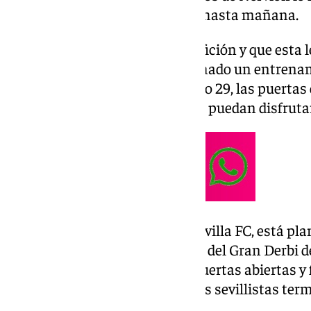
los verdiblancos no regresarán hasta mañana.
Para reforzar la unidad con la afición y que esta l
equipo, el Real Betis ha programado un entrenam
víspera del Gran Derbi. El sábado 29, las puertas
a miles de aficionados, para que puedan disfrutar
El otro equipo de la ciudad, el Sevilla FC, está
que sus rivales. Ya lo hizo antes del Gran Derbi d
hicieron un entrenamiento a puertas abiertas y 
asistiendo 16.000 personas y los sevillistas te
frente a su máximo rival.