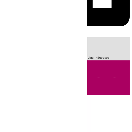
HOY
|
Fútbol
Primera División
Crisis Migratoria en Ceuta
LaLiga
Sucesos
Andalucía