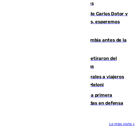
junto a la autovía y al Callejón de Nogales
Juanfran Funes, sobre las lesiones de Carlos Dotor y
Fernando Calero: “Estamos preocupados, esperemos
que no sea nada”
Felipe VI refuerza los lazos con Colombia antes de la
llegada del nuevo presidente
Fernando Calero y Carlos Dotor se retiraron del
encuentro contra el Ceuta con molestias
España restablece controles temporales a viajeros
procedentes de Italia como repuesta a Meloni
El Málaga cae ante el Ceuta y suma la primera
derrota de la pretemporada dejando dudas en defensa
Lo más visto >