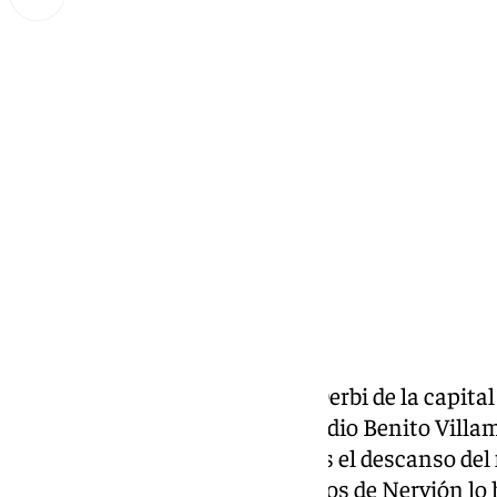
Lynx Devs
lunes, 24 marzo 2025, 09:44
Compartir:
Quedan seis días para el Gran Derbi de la capita
Real Betis
y
Sevilla FC
en el estadio Benito Villam
las 21:00h. Los dos equipos, tras el descanso del
trabajo para preparar el derbi. Los de Nervión lo