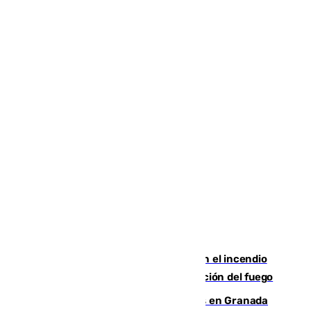
Activado el nivel 2 de emergencia en el incendio
forestal de Niebla por la compleja evolución del fuego
Controlado un incendio de rastrojos en Granada