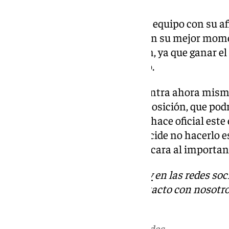
Esto reforzaría la comunión del equipo con su af
últimos tiempos no ha estado en su mejor mome
que nunca el apoyo de su afición, ya que ganar el
subidón de moral para el equipo.
La entidad hispalense se encuentra ahora mismo
solo tres puntos de esa octava posición, que pod
League. Habrá que ver si el club hace oficial es
abiertas, o si por el contrario decide no hacerlo e
necesita el calor de su gente, de cara al importa
Descubre más noticias de
101Tv
en las redes soc
Tok
o
X
. Puedes ponerte en contacto con nosotro
informativos@101tv.es
Más noticias de
101TV
en las redes