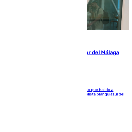
07.08.2026
Isco, la nueva mascota del jugador del Málaga
Dani Lorenzo
El centrocampista marbellí es ‘padre’ de un gato que ha ido a
recoger a Vigo y su nombre es como el exfutbolista blanquiazul del
Arroyo de la Miel