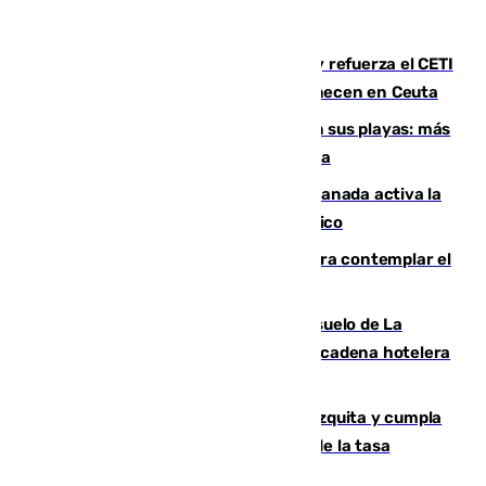
El Gobierno instala duchas y baños y refuerza el CETI
para los miles de migrantes que permanecen en Ceuta
Málaga corta la venta ambulante en sus playas: más
de 180 multas de la Policía por este tema
Un incendio junto a la autovía en Granada activa la
fase operativa 1 y obliga a cortar el tráfico
Iberia organiza un vuelo especial para contemplar el
eclipse total de Sol del 12 de agosto
Málaga vuelve a sacar a subasta el suelo de La
Térmica con el interés de que una gran cadena hotelera
presente su oferta
Vox exige a Sanz que paralice la mezquita y cumpla
los acuerdos firmados antes de hablar de la tasa
turística