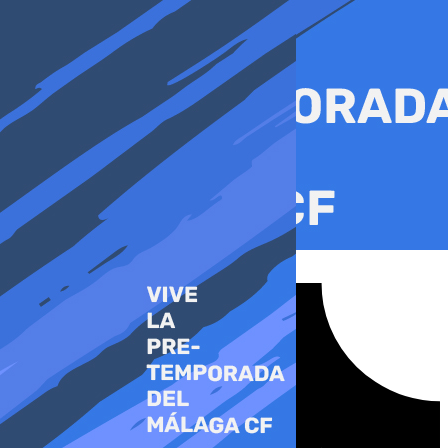
Ir
al
contenido
Tiktok