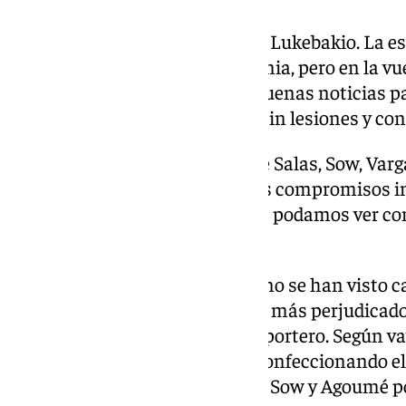
El que llega descansado es Dodi Lukebakio. La est
minutos en la ida frente a Ucrania, pero en la vue
encuentro desde el banquillo. Buenas noticias p
como regresan sus futbolistas sin lesiones y co
Todavía faltan por regresar Kike Salas, Sow, Var
Todos ellos terminaron ayer sus compromisos in
posible que en el día de mañana podamos ver co
grupo.
La mayoría de internacionales no se han visto c
Kike Salas y Vargas han sido los más perjudicad
jugado todo por el hecho de ser portero. Según v
García Pimienta tendrá que ir confeccionando el 
teniendo en cuenta las bajas de Sow y Agoumé p