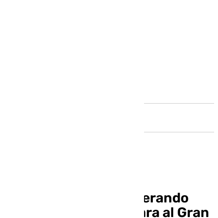
Andalucía
El Sevilla FC va recuperando
internacionales de cara al Gran