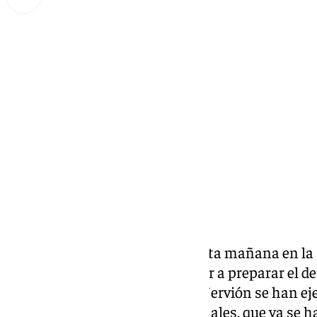
Lynx Devs
miércoles, 26 marzo 2025, 11:23
Compartir:
El
Sevilla FC
se ha entrenado esta mañana en la
Cisneros Palacios, para empezar a preparar el de
al
Real Betis Balompié
. Los de Nervión se han ej
algunos futbolistas internacionales, que ya se h