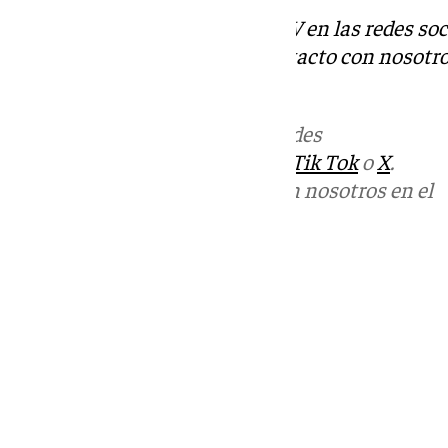
Descubre más noticias de 101TV en las redes soc
Tok
o
X
. Puedes ponerte en contacto con nosotro
informativos@101tv.es
Más noticias de
101TV
en las redes
sociales:
Instagram
,
Facebook
,
Tik Tok
o
X
.
Puedes ponerte en contacto con nosotros en el
correo
informativos@101tv.es
Tags:
Últimas noticias