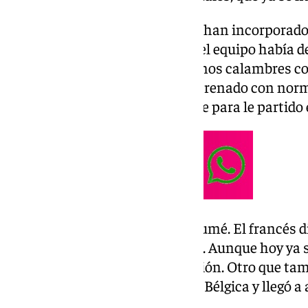
Los jugadores sevillistas que se han incorporado
Idumbo y Agoumé. El capitán del equipo había de
estado físico, ya que sufrió algunos calambres co
sustituido. Esta mañana ha entrenado con norm
Gudelj apunta a estar disponible para le partido
El que no estará sí o sí será Agoumé. El francés 
dos partidos con Francia Sub 21. Aunque hoy ya
podrá estar en el derbi por sanción. Otro que tam
Idumbo. El extremo debutó con Bélgica y llegó a 
partido.