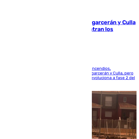
08.08.2026
Incendios de Castellón: Sierra Engarcerán y Culla
evolucionan positivamente y centran los
esfuerzos en Tírig
La UME se suma al operativo de control de los incendios,
progresando adecuadamente los de Sierra Engarcerán y Culla, pero
centrando todo el empeño en el de Culla, que evoluciona a fase 2 del
PEIF