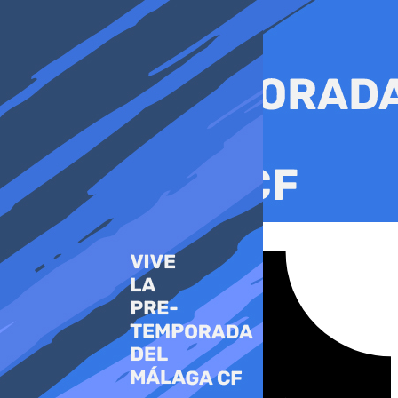
Ir
al
contenido
Tiktok