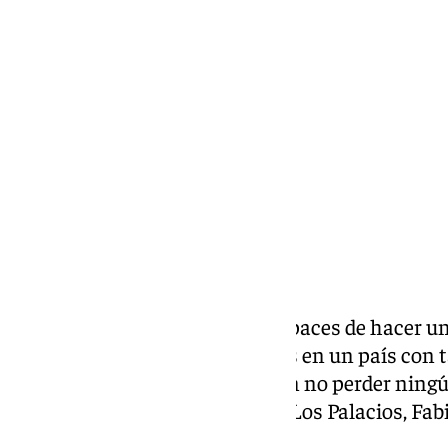
Lynx Devs
jueves, 27 marzo 2025, 14:10
Compartir:
No todos los futbolistas son capaces de hacer u
internacional, y muchos menos en un país con 
España. Más complicado es aún no perder ningún
este es el caso del futbolista de Los Palacios, Fab