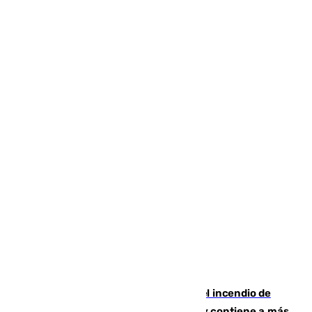
340 personas más desalojadas por el incendio de
Niebla, que mantiene a 410 evacuadas y contiene a más