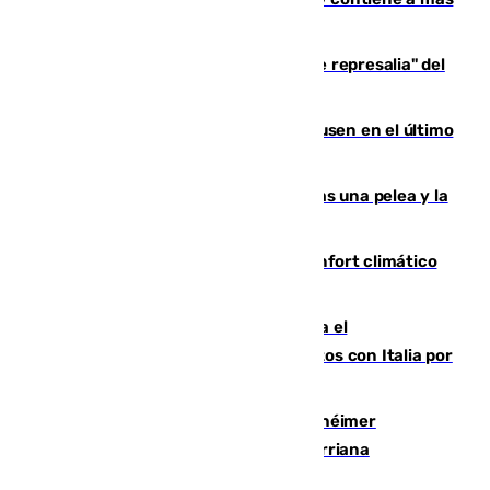
de 500 efectivos
Italia responde ante las "medidas de represalia" del
Gobierno de Sánchez
El Sevilla se desinfla ante el Leverkusen en el último
ensayo (1-2)
Tensión en la prisión de Alhaurín tras una pelea y la
incautación de un punzón
Málaga contabiliza 148 zonas de confort climático
para enfrentar las altas temperaturas
Marlaska notifica a la Unión Europea el
restablecimiento de controles fronterizos con Italia por
vía aérea y marítima
Hallan sin vida al granadino con Alzhéimer
desaparecido hace una semana en Churriana