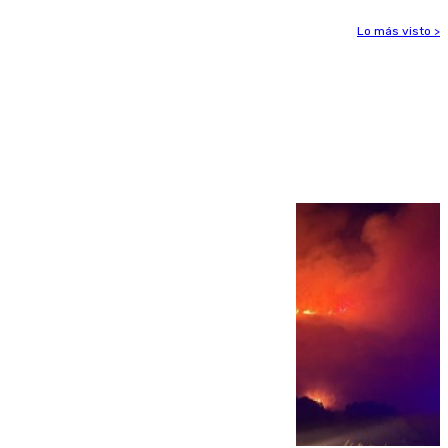
Lo más visto >
Más noticias
Ver más >