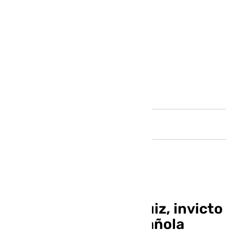
Andalucía
El sevillano Fabián Ruiz, invicto
con la Selección Española