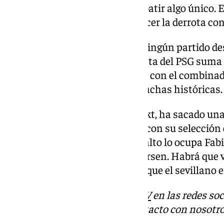
League, Fabián Ruiz consiguió batir algo único. 
partidos consecutivos sin conocer la derrota con
Y es que Fabián no ha perdido ningún partido de
en el año 2019. El centrocampista del PSG suma u
empates, por lo que está invicto con el combinad
puesto más alto de la tabla de rachas históricas.
La famosa web de Transfermarkt, ha sacado una l
tuvieron las rachas más largas con su selección 
ningún partido. El puesto más alto lo ocupa Fab
superó al danés Jens Stryger Larsen. Habrá que 
increíble racha, que demuestra que el sevillano
Descubre más noticias de
101TV
en las redes soc
Tok
o
X
. Puedes ponerte en contacto con nosotro
informativos@101tv.es