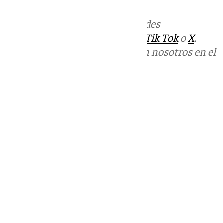
Más noticias de
101TV
en las redes
sociales:
Instagram
,
Facebook
,
Tik Tok
o
X
.
Puedes ponerte en contacto con nosotros en el
correo
informativos@101tv.es
Tags:
Últimas noticias