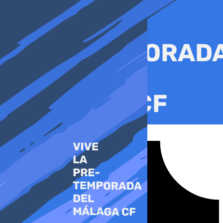
Ir
al
contenido
Tiktok