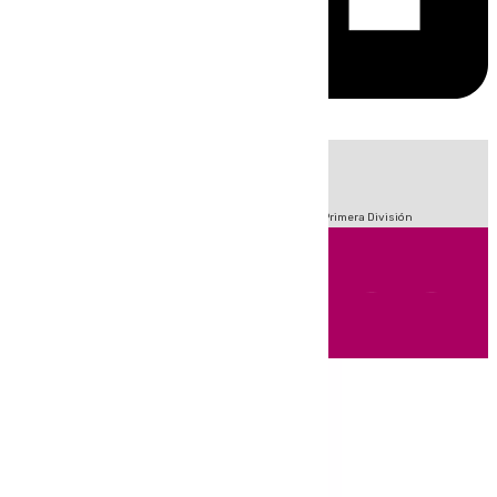
HOY
|
Fútbol
Sucesos
Crisis Migratoria en Ceuta
LaLiga
Primera División
Andalucía