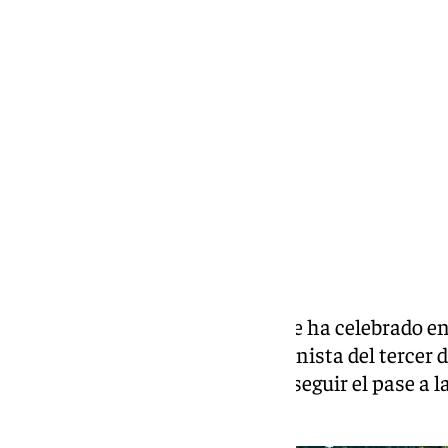
Miguel Alfonso
sábado, 15 febrero 2025, 22:55
Compartir:
El encuentro de aficiones, que se ha celebrado e
Canaria, ha sido el gran protagonista del tercer d
ha sido el primer equipo en conseguir el pase a l
a La Laguna Tenerife.