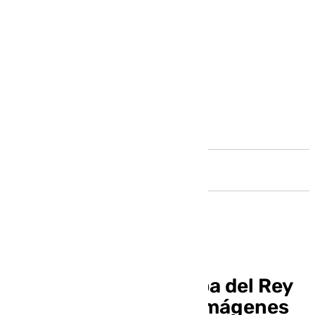
Andalucía
El tercer día de la Copa del Rey
en Gran Canaria, en imágenes