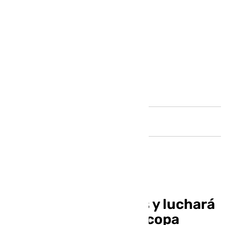
Andalucía
El Unicaja quiere más y luchará
por su primera Supercopa