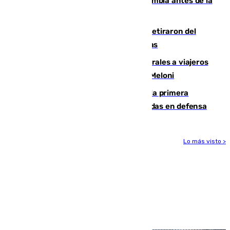
Felipe VI refuerza los lazos con Colombia antes de la
llegada del nuevo presidente
Fernando Calero y Carlos Dotor se retiraron del
encuentro contra el Ceuta con molestias
España restablece controles temporales a viajeros
procedentes de Italia como repuesta a Meloni
El Málaga cae ante el Ceuta y suma la primera
derrota de la pretemporada dejando dudas en defensa
Lo más visto >
Más noticias
Ver más >