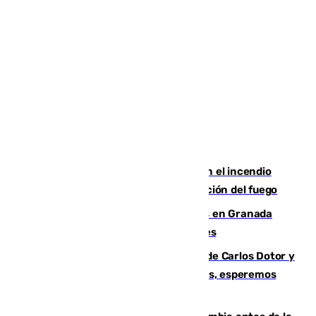
Activado el nivel 2 de emergencia en el incendio
forestal de Niebla por la compleja evolución del fuego
Controlado un incendio de rastrojos en Granada
junto a la autovía y al Callejón de Nogales
Juanfran Funes, sobre las lesiones de Carlos Dotor y
Fernando Calero: “Estamos preocupados, esperemos
que no sea nada”