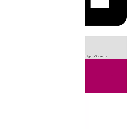
HOY
|
Fútbol
Primera División
Crisis Migratoria en Ceuta
LaLiga
Sucesos
Andalucía