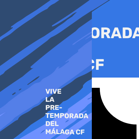
Ir
al
contenido
Tiktok