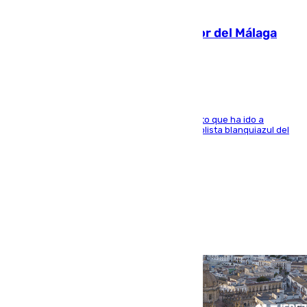
07.08.2026
Isco, la nueva mascota del jugador del Málaga
Dani Lorenzo
El centrocampista marbellí es ‘padre’ de un gato que ha ido a
recoger a Vigo y su nombre es como el exfutbolista blanquiazul del
Arroyo de la Miel