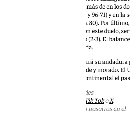
Después se vieron las caras, además de en los dos
Liga Endesa (victorias por 65-88 y 96-71) y en la s
BCL (triunfo malagueño por 74 a 80). Por último, 
Liga Endesa también propiciaron este duelo, seri
partido a favor de los murcianos (2-3). El balance
los partidos ante el UCAM Murcia.
Este sábado el Unicaja comenzará su andadura 
competición con para los de verde y morado. El 
título tras ganar la Copa INtercontinental el pa
Más noticias de
101TV
en las redes
sociales:
Instagram
,
Facebook
,
Tik Tok
o
X
.
Puedes ponerte en contacto con nosotros en el
correo
informativos@101tv.es