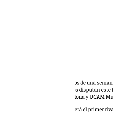
Pedro Jiménez
viernes, 20 septiembre 2024, 13:03
Compartir:
Segundo título en juego en menos de una sema
modo ‘non stop’. Los malagueños disputan este 
Endesa ante Real Madrid, Barcelona y UCAM Mu
El UCAM, anfitrión del torneo, será el primer rival