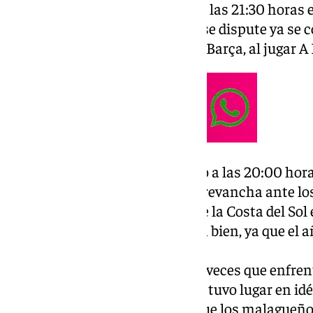
partido se disputará el sábado a las 21:30 horas 
la localidad murciana. Cuando se dispute ya se c
enfrentamiento entre Madrid y Barça, al jugar 
La final se disputará el domingo a las 20:00 hora
pero antes tendrá que lograr la revancha ante l
estos eliminasen al conjunto de la Costa del Sol 
Son dos equipos que se conocen bien, ya que el
enfrentamientos.
El año pasado fueron nueve las veces que enfren
primero de ellos, curiosamente, tuvo lugar en idé
de la Supercopa Endesa, en el que los malagueño