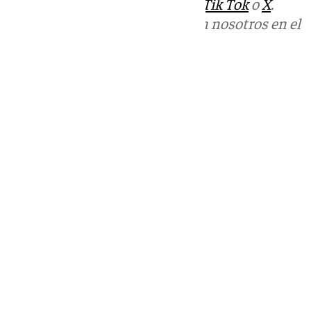
sociales:
Instagram
,
Facebook
,
Tik Tok
o
X
.
Puedes ponerte en contacto con nosotros en el
correo
informativos@101tv.es
Tags:
Últimas noticias