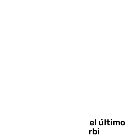
Andalucía
El Unicaja se alía con el último
cuarto y se lleva el derbi