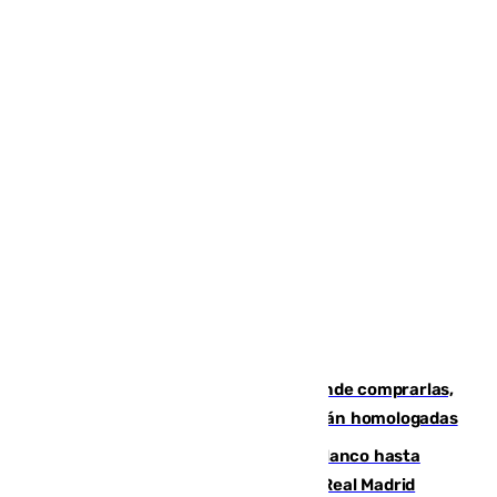
Gafas para el eclipse solar 2026: dónde comprarlas,
dónde conseguirlas y cómo saber si están homologadas
Vinícius Júnior seguirá vestido de blanco hasta
2032 tras cerrar su renovación con el Real Madrid