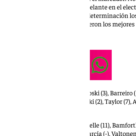
cuando el Unicaja se puso por delante en el elec
reseñable (15 puntos) jugó con determinación lo
Killian Tillie y Kendrick Perry fueron los mejores
Ficha técnica:
Unicaja (95): Ejim (-), Kalinoski (3), Barreiro (
Osetkowski (16), Balcerowski (2), Taylor (7), A
Djedovic (6), Tillie (23).
Covirán Granada (78): Rouselle (11), Bamforth
Rubén Guerrero (5); Sergi García (-), Valtonen 