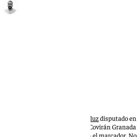
Pedro Jiménez
sábado, 8 marzo 2025, 20:12
Compartir:
El
Unicaja se lleva el derbi andaluz
disputado en
(95-78). No lo tuvo fácil, pues el Covirán Granad
momento y llevó la iniciativa en el marcador. No