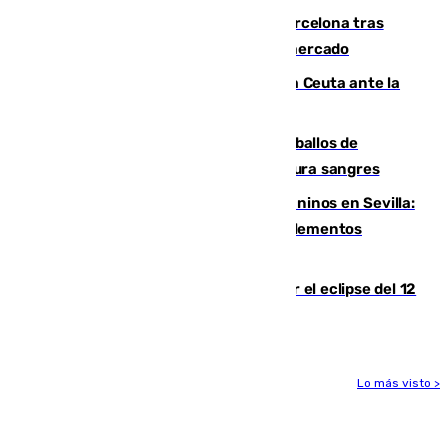
Rodrigo negocia su fichaje por el Barcelona tras
romper con el Madrid y revoluciona el mercado
El Rey traslada a Vivas su respaldo a Ceuta ante la
crisis migratoria
El primer ciclo de las carreras de caballos de
Sanlúcar arranca este sábado con 27 pura sangres
Continúan los cierres de parques caninos en Sevilla:
se detectan alimentos que contienen elementos
peligrosos
Estos son los mejores sitios para ver el eclipse del 12
de agosto en la provincia de Málaga
Lo más visto >
Más noticias