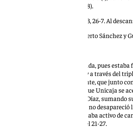
Wiley (-), Medal (-), Ndiaye (8).
Parciales: 21-27, 22-21, 26-23, 26-7. Al descan
Árbitros: Carlos Cortés, Alberto Sánchez y G
Pabellón: Martín Carpena.
Empezó mejor el Covirán Granada, pues estaba fr
tuvieron la muñeca engrasada y a través del triple
nivel de acierto el cuadro visitante, que junto 
de los malagueños se propició que Unicaja se ace
ese momento apareció Alberto Díaz, sumando su
Copa del Rey. Lo paró Ibon, pero no desapareció la
acierto granadino. Tillie, que estaba activo de car
triple que puso en el marcador el 21-27.