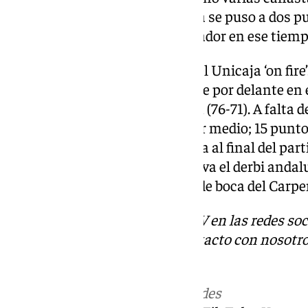
ante los de Pablo Pin. El Unicaja se puso a dos p
fue lo último que subió al marcador en ese tiemp
El último cuarto comenzó con el Unicaja ‘on fire’
equipo malagueño logró ponerse por delante en 
el partido. Lo tuvo que parar Pin (76-71). A falta
Unicaja demasiada tierra de por medio; 15 punto
tuviese que pasar apuros de cara al final del par
78 a favor del Unicaja, que se lleva el derbi and
que se marcha con buen sabor de boca del Carpen
Descubre más noticias de 101TV en las redes soc
Tok
o
X
. Puedes ponerte en contacto con nosotro
informativos@101tv.es
Más noticias de
101TV
en las redes