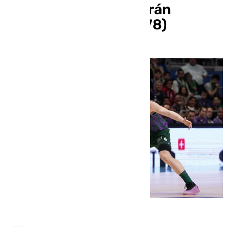
andaluz ante un Covirán
Granada peleón (95-78)