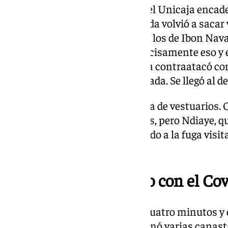
En el inicio del segundo cuarto el Unicaja encad
tablas en el luminoso. El Granada volvió a sacar 
más atado en corto por parte de los de Ibon Nava
un parcial de 0-7 contradijo precisamente eso y
siete puntos de ventaja. Unicaja contraatacó co
que les pusieron a uno del Granada. Se llegó al d
El Unicaja salió bien en la vuelta de vestuarios.
participativos y aupó a los suyos, pero Ndiaye, 
del Carpena, aguó la fiesta. Debido a la fuga visi
61).
El último cuarto pudo con el Co
Con un parcial de 7-1 restaron cuatro minutos y
59-65. Se animaba Tillie, que sumó varias canast