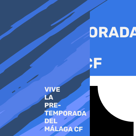
Ir
al
contenido
Tiktok