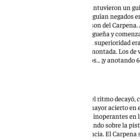
Los siguientes diez minutos mantuvieron un guion
primer cuarto. Los visitantes seguían negados en
Unicaja que seguía bailando al son del Carpena.
para sacar la apisonadora malagueña y comenzar
Quedaba mucho tiempo, pero la superioridad era
pensaban en una hipotética remontada. Los de 
descanso ganando por 24 puntos… ¡y anotando 60!
Tras el descanso
Tras el paso por los vestuarios, el ritmo decayó, 
igualó. Los turcos tuvieron un mayor acierto en el 
tres, donde se habían mostrado inoperantes en l
Aún así, los locales seguían volando sobre la pist
contrincante acortase la diferencia. El Carpena se