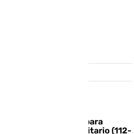
Andalucía
El Unicaja se exhibe para
colocarse líder en solitario (112-