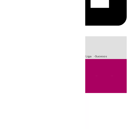
HOY
|
Fútbol
Primera División
Crisis Migratoria en Ceuta
LaLiga
Sucesos
Andalucía