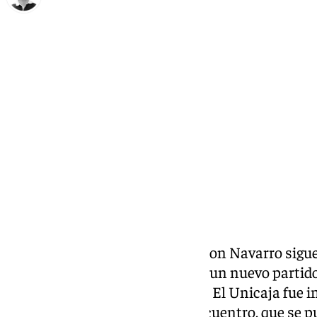
Ignacio Pérez
miércoles, 23 octubre 2024, 22:23
Compartir:
No tienen techo. El equipo de Ibon Navarro sig
las estadísticas del club y firma un nuevo partid
registros anotadores muy altos. El Unicaja fue
Perkim Spor durante todo el encuentro, que se p