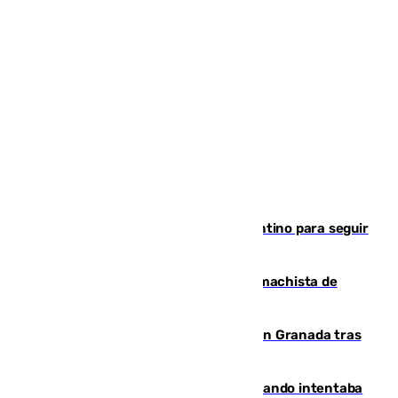
Marruecos, la principal baza de Infantino para seguir
al frente de la FIFA
Pedro Sánchez condena el crimen machista de
Benahavís
Angustioso rescate de una familia en Granada tras
caer su coche por un terraplén
Fallece un joven tras caer al mar cuando intentaba