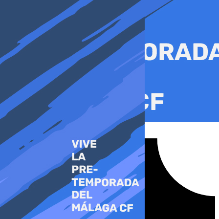
Ir
al
contenido
Tiktok