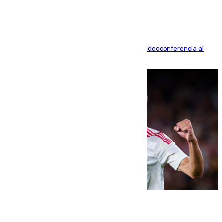
La mayoría de las comparecencias serán por videoconferencia al
residir los familiares fuera de España
07.08.2026