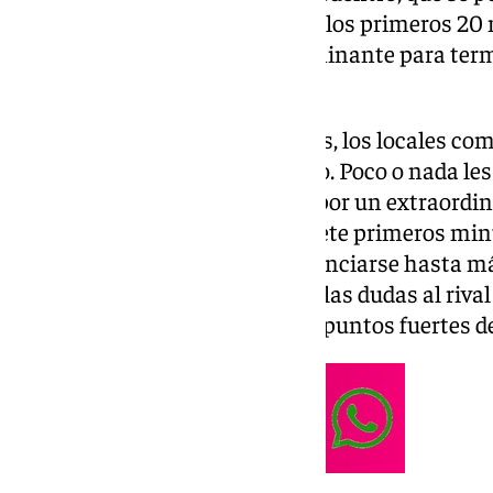
llegando a anotar 60 puntos en los primeros 20 m
desde la zona de tres fue determinante para term
contrincante.
A diferencia de otros encuentros, los locales co
mostrar su poderío en el partido. Poco o nada l
triples, sobre todo, sustentado por un extraordin
anotó hasta 11 puntos en los siete primeros min
malagueños consiguieron distanciarse hasta más
cuarto, lo que ayudó en generar las dudas al rival
transiciones, siendo uno de los puntos fuertes de