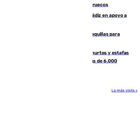
entrar en parapente a Ceuta desde Marruecos
CIES NO moviliza a la provincia de Cádiz en apoyo a
la respuesta humanitaria de Ceuta
El mercado de Jerez refrigera sus taquillas para
facilitar las compras a sus visitantes
Detenida una pareja por presuntos hurtos y estafas
en Málaga tras ser descubiertos con más de 6.000
euros
Lo más visto >
Más noticias
Ver más >