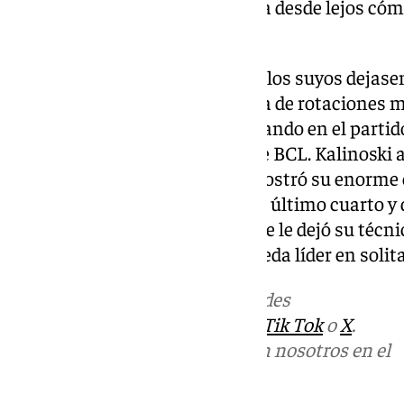
contagiaba y el Petkim Spor veía desde lejos có
auténtico rodillo.
Ibon Navarro no iba a dejar que los suyos dejasen
demostraban los cambios. Nada de rotaciones más
a todos enchufados seguir sumando en el partido
llegaba invicto a esta jornada de BCL. Kalinoski
volvió a dejar el vitoriano y demostró su enorme
estadounidense fue el mejor del último cuarto y d
sobrenatural en los minutos que le dejó su técni
por una nueva exhibición se queda líder en solita
Más noticias de
101TV
en las redes
sociales:
Instagram
,
Facebook
,
Tik Tok
o
X
.
Puedes ponerte en contacto con nosotros en el
correo
informativos@101tv.es