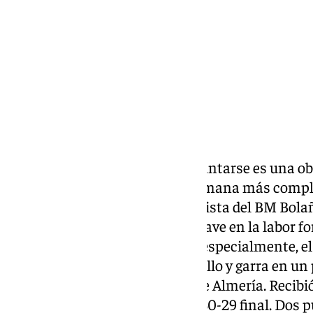
Compartir:
Caerse está permitido, pero levantarse es una ob
Los Dólmenes Antequera su semana más complica
derrota de la temporada, en la pista del BM Bolañ
Miguel Ángel Soto, una figura clave en la labor f
muchísimos años. Dos golpes, especialmente, el
capaz de reponerse y sacar orgullo y garra en u
Club Balonmano Cantera Sur de Almería. Recibió 
condición de invicto gracias al 30-29 final. Dos