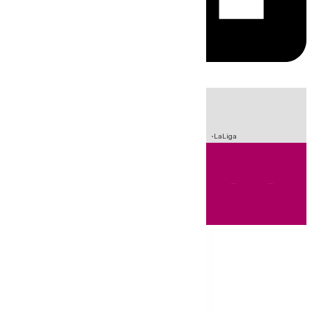
HOY
|
Sucesos
Incendios
Fútbol
Crisis Migratoria en Ceuta
LaLiga
Andalucía