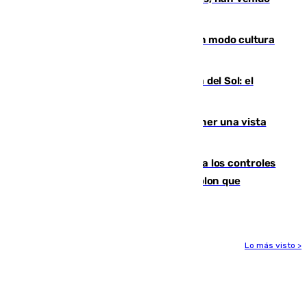
engañados"
Torrenueva Costa pone el verano en modo cultura
con actividades para todos los públicos
Este es el palmarés del Trofeo Costa del Sol: el
Málaga lidera la tabla con 12 triunfos
Estos son los mejores sitios para tener una vista
privilegiada del eclipse en Andalucía
La Junta da explicaciones y refuerza los controles
tras los falsos positivos de cáncer de colon que
afectaron a 400 malagueños
Lo más visto >
Más noticias