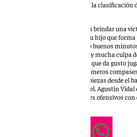
para situarse en la parte alta de la clasificación
Nacional.
El objetivo de la equipo verde era brindar una vic
Ángel Soto y, especialmente, a su hijo que forma p
por sus compañeros, jugó y tuvo buenos minutos
precioso se vivió en el Argüelles y mucha culpa d
y la afición. Uno de esos envites que da gusto ju
intercambio de golpes en los primeros compases
vieron obligados a ir moviendo piezas desde el b
tecla adecuada para subir el nivel. Agustín Vidal
Jeremy Figueredo a dos bastiones ofensivos con 
respectivamente.