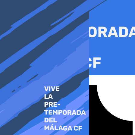
Ir
al
contenido
Tiktok