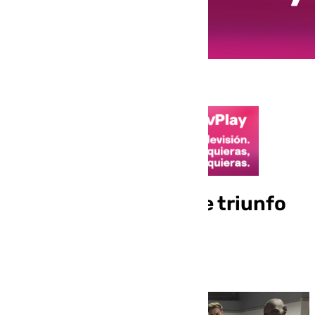
Emotivo e importante triunfo
del BM Los Dólmenes
Antequera (30-29)