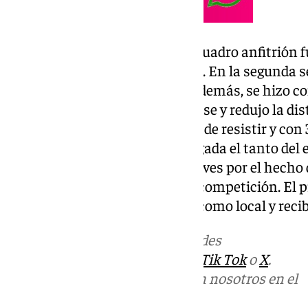
Al final de la primera mitad, el cuadro anfitrión
ventaja de cuatro dianas (16-12). En la segunda s
Mejoró en ataque y defensa y, además, se hizo con
intentó todo el cuadro almeriense y redujo la di
Dólmenes Antequera fue capaz de resistir y con 
para no encajar en la última jugada el tanto del
festejó uno de esas victorias claves por el hecho
oponentes que va a tener en la competición. El 
las 18:30 horas, volverá a jugar como local y reci
Más noticias de
101TV
en las redes
sociales:
Instagram
,
Facebook
,
Tik Tok
o
X
.
Puedes ponerte en contacto con nosotros en el
correo
informativos@101tv.es