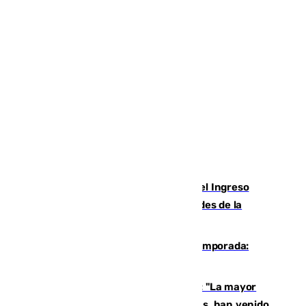
Cádiz aumenta un 15% en el cobro del Ingreso
Mínimo Vital junto a otras particularidades de la
provincia
La 'delicatessen' de Isco en la pretemporada:
pisadita y cañito ante el Bournemouth
Un testimonio del colapso en Ceuta: "La mayor
parte de los que han venido son víctimas, han venido