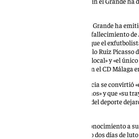
El Ayuntamiento de Alhaurín el Grande ha d
por el fallecimiento
El Ayuntamiento de Alhaurín el Grande ha emiti
lamentando profundamente el fallecimiento de 
institución municipal destaca que el exfutbolista
Educación Física en el CEIP Pablo Ruiz Picasso d
figura emblemática del deporte local» y «el único
alcanzar la Primera División con el CD Málaga en
El consistorio subraya que Brescia se convirtió «
varias generaciones de alhaurinos» y que «su tra
compromiso con la promoción del deporte dejar
nuestro pueblo».
Como muestra de respeto y reconocimiento a su 
Alhaurín el Grande ha declarado dos días de luto