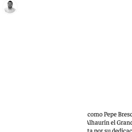
Borja Gutiérrez
sábado, 28 junio 2025, 13:32
Compartir:
José Brescia Sánchez, conocido como Pepe Brescia
edad. El exfutbolista nacido en Alhaurín el Grand
a la historia del fútbol malaguista por su dedicac