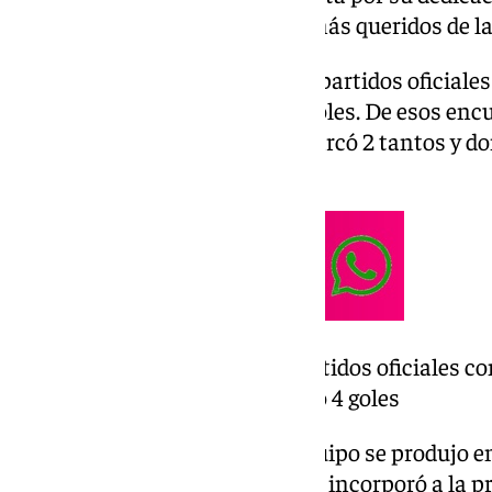
por ser uno de los canteranos más queridos de la a
Brescia disputó un total de 174 partidos oficiale
entre 1977 y 1986, anotando 4 goles. De esos enc
División, categoría en la que marcó 2 tantos y d
en la afición malaguista.
Disputó un total de 174 partidos oficiales c
entre 1977 y 1986, anotando 4 goles
El salto de Brescia al primer equipo se produjo e
brasileño Otto Bumbel, quien le incorporó a la p