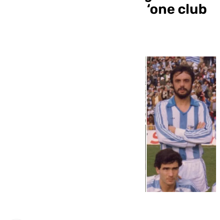
canterano ejemplar y ‘one club
man’