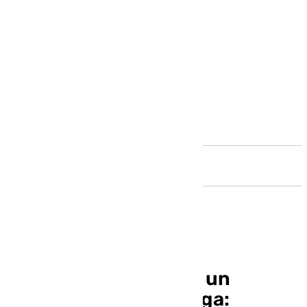
Andalucía
Fallece Pepe Brescia, un
histórico del CD Málaga: