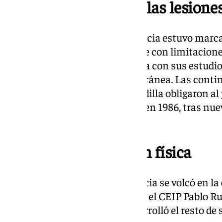
Carrera marcada por las lesione
La trayectoria deportiva de Brescia estuvo marca
contundente en el corte, aunque con limitaciones
alternaba su carrera futbolística con sus estudio
Geografía e Historia Contemporánea. Las contin
Aquiles y dos operaciones de rodilla obligaron al 
prematuramente a los 29 años en 1986, tras nu
colores de su tierra.
Profesor de educación física
Tras su retirada del fútbol, Brescia se volcó en 
profesor de Educación Física en el CEIP Pablo Rui
Alhaurín el Grande, donde desarrolló el resto de 