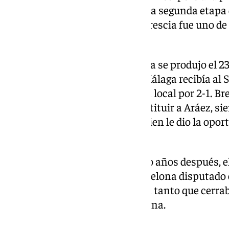
el filial malaguista. De la efímera segunda eta
Málaga, la promoción de José Brescia fue uno de 
perdurarían en el tiempo.
Su debut en la máxima categoría se produjo el 23
tercera jornada de Liga. El CD Málaga recibía al 
partido que finalizó con victoria local por 2-1. Br
los últimos 11 minutos tras sustituir a Aráez, si
Sebastián Humberto Viberti quien le dio la opor
División.
Su primer gol en Liga llegó cinco años después, e
encuentro CD Málaga – FC Barcelona disputado e
central anotó en el minuto 54 el tanto que cerra
por 1-2 ante el conjunto azulgrana.