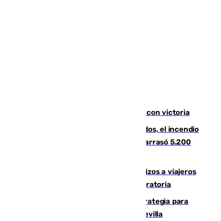
El Granada cierra su puesta a punto con victoria
Un mes de la tragedia de Los Gallardos, el incendio
que acabó con la vida de 14 personas y arrasó 5.200
hectáreas
España establece controles fronterizos a viajeros
procedentes de Italia por la presión migratoria
El Ayuntamiento desarrolla una estrategia para
recuperar la identidad patrimonial de Sevilla