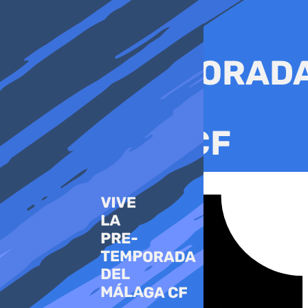
Ir
al
contenido
Tiktok