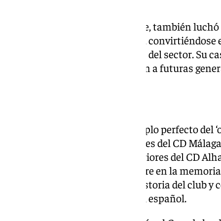
jubilación.
Durante sus años como docente, también luchó p
de los futbolistas profesionales, convirtiéndose
reconocimiento de los derechos del sector. Su c
fundamentales que beneficiaron a futuras gener
Un ‘one club man’
José Brescia representa el ejemplo perfecto del 
defendido únicamente los colores del CD Málaga 
formarse en las categorías inferiores del CD Alh
figura permanecerá para siempre en la memori
los mejores canteranos de la historia del club 
por la justicia social en el fútbol español.