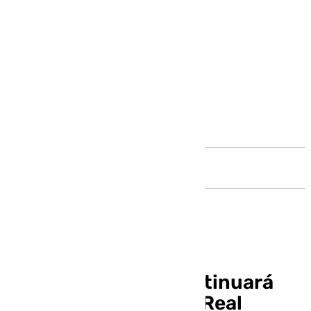
Andalucía
Florentino Pérez continuará
como presidente del Real