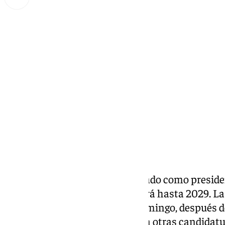
Miguel Alfonso
domingo, 19 enero 2025, 22:33
Compartir:
Florentino Pérez ha sido ratificado como presid
nuevo mandato que se extenderá hasta 2029. La 
Junta Electoral del club este domingo, después d
electoral sin que se presentaran otras candidat