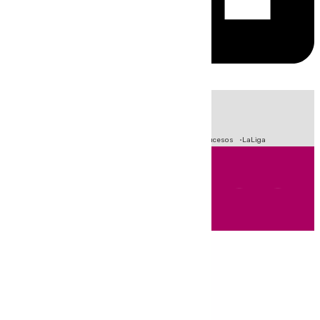
HOY
|
Fútbol
Primera División
Crisis Migratoria en Ceuta
Sucesos
LaLiga
Andalucía