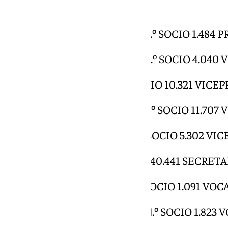
integrada por:
D. Florentino Pérez Rodríguez N.º SOCIO 1.484
D. Eduardo Fernández de Blas N.º SOCIO 4.04
D. Pedro López Jiménez N.º SOCIO 10.321 VIC
D. Enrique Sánchez González N.º SOCIO 11.70
D. Enrique Pérez Rodríguez N.º SOCIO 5.302 V
D. José Luis del Valle N.º SOCIO 40.441 SECRET
D. Santiago Aguado García N.º SOCIO 1.091 VOC
D. Jerónimo Farré Muncharaz N.º SOCIO 1.823 