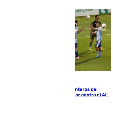
06.08.2026
Ya se han estrenado los tres delanteros del
Málaga: Eneko Jauregui, bigoleador contra el Al-
Arabi SC