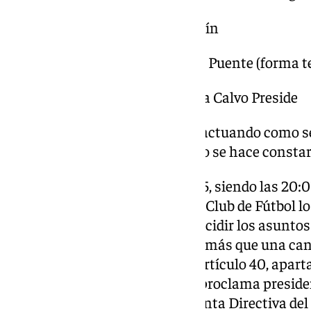
VOCAL D. Lorenzo Álvarez Martín
VOCAL D. Alfredo Revuelta de la Puente (forma t
VOCAL D. Luis Alejandro Huerta Calvo Preside
D. José Manuel de Carlos Grau, actuando como se
Castellanos Tarragó. A tal efecto se hace constar
En Madrid, a 19 de enero de 2025, siendo las 20:0
Junta Electoral del Real Madrid Club de Fútbol l
principio al objeto de tratar y decidir los asunto
Que no habiéndose presentado más que una can
Junta Electoral y en virtud del artículo 40, apart
Estatutos Sociales del Club, se proclama preside
Florentino Pérez Rodríguez y Junta Directiva del