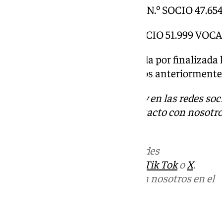
D. José Ángel Sánchez Periáñez N.º SOCIO 47.6
D. Francisco García Sanz N.º SOCIO 51.999 VOC
Y sin otro asunto que tratar se da por finalizada 
horas del lugar y fecha señalados anteriormente
Descubre más noticias de 101Tv en las redes soc
Tok
o
X
. Puedes ponerte en contacto con nosotro
informativos@101tv.es
Más noticias de
101TV
en las redes
sociales:
Instagram
,
Facebook
,
Tik Tok
o
X
.
Puedes ponerte en contacto con nosotros en el
correo
informativos@101tv.es