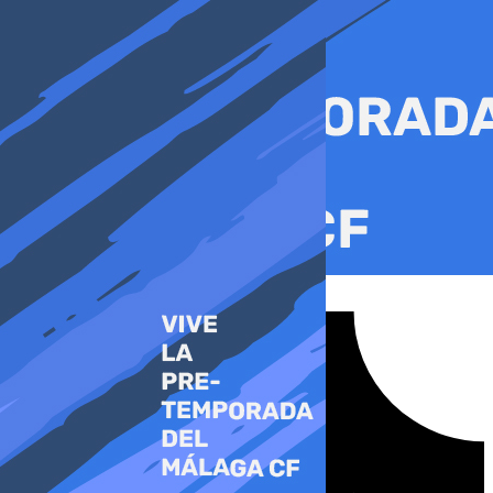
Ir
al
contenido
Tiktok