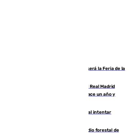
Talleres, escape room y música: así será la Feria de la
Juventud Cofrade de Málaga
El fichaje más caro de la historia del Real Madrid
costaba 105 millones de euros menos hace un año y
jugaba en Leganés
Ceuta suma 82 fallecidos en el mar al intentar
cruzar la frontera española
Huelva eleva a emergencia el incendio forestal de