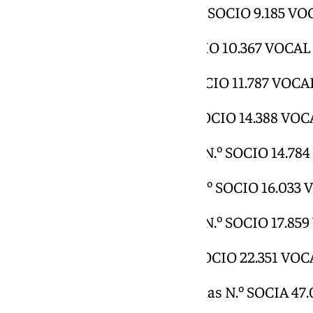
D. Manuel Cerezo Velázquez N.º SOCIO 9.185 V
D. José Sánchez Bernal N.º SOCIO 10.367 VOCAL
D. Manuel Torres Gómez N.º SOCIO 11.787 VOCA
D. Manuel Gómez Barrera N.º SOCIO 14.388 VOC
D. Gumersindo Santamaría Gil N.º SOCIO 14.78
D. José Manuel Otero Lastres N.º SOCIO 16.033
D. Nicolás Martín-Sanz-García N.º SOCIO 17.85
D. Manuel Redondo Sierra N.º SOCIO 22.351 VO
Dña. Catalina Miñarro Brugarolas N.º SOCIA 4