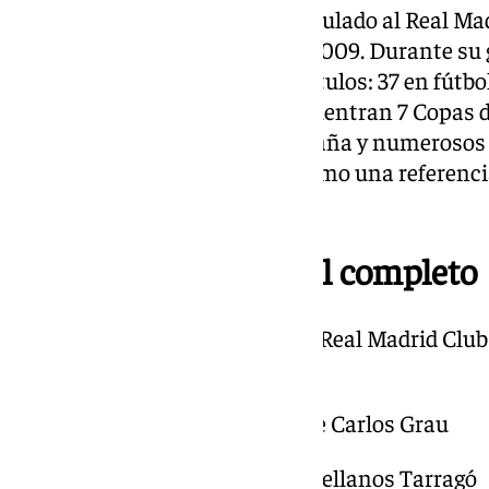
Florentino Pérez ha estado vinculado al Real Ma
breve paréntesis entre 2006 y 2009. Durante su 
un impresionante total de 65 títulos: 37 en fútbo
trofeos más destacados se encuentran 7 Copas d
de Clubes, 7 Supercopas de España y numerosos 
consolidando al Real Madrid como una referenc
deportivas.
Comunicado oficial al completo
«Reunida la Junta Electoral del Real Madrid Club
siguientes acuerdos, asisten:
PRESIDENTE D. José Manuel de Carlos Grau
SECRETARIO D. Juan Raúl Castellanos Tarragó