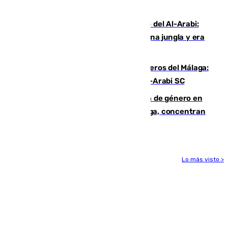
Niebla
Juanfran Funes, sobre el duro juego del Al-Arabi:
“Por momentos nos hemos metido en una jungla y era
hasta peligroso”
Ya se han estrenado los tres delanteros del Málaga:
Eneko Jauregui, bigoleador contra el Al-Arabi SC
35 mujeres asesinadas por violencia de género en
España en este 2026: Andalucía y Málaga, concentran
el foco de la tragedia
Lo más visto >
Más noticias
Ver más >