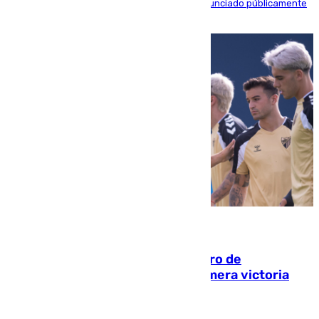
máximo mandatario del club madrileño ha denunciado públicamente
que está recibiendo amenazas de muerte
05.08.2026
Málaga-Al-Arabi: tercer encuentro de
pretemporada en busca de la primera victoria
blanquiazul