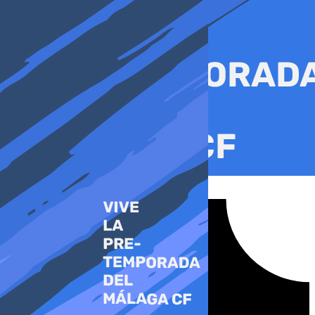
Ir
al
contenido
Tiktok