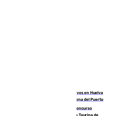
El Infoca mantiene más de 30 efectivos en Huelva
por el quinto incendio en 15 días en Lucena del Puerto
La adrenalina y las acrobacias del Concurso
Nacional de Recortadores abren la Feria Taurina de