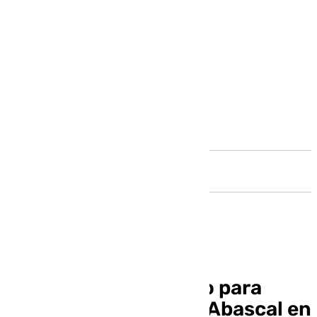
Andalucía
Fran Escribá, favorito para
sustituir a Guillermo Abascal en