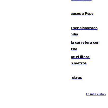
Málaga
Granada despide con lágrimas y aplausos a Pepe
Habichuela
Un futbolista de 24 años muere tras ser alcanzado
por un rayo durante un partido en Tailandia
Muere un conductor tras salirse de la carretera con
su turismo en la A-480 a la altura de Jerez
Julio supera a junio en basura marina: el litoral
occidental malagueño recoge más de 33 metros
cúbicos de residuos
El Cádiz se afila ante un Granada en obras
Lo más visto >
Más noticias