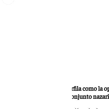
Miguel Alfonso
sábado, 21 septiembre 2024, 12:56
Compartir:
El técnico valenciano se perfila como la o
irregulares resultados del conjunto nazar