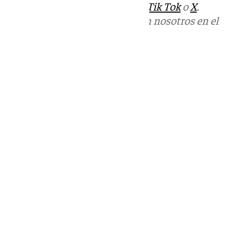
sociales:
Instagram
,
Facebook
,
Tik Tok
o
X
.
Puedes ponerte en contacto con nosotros en el
correo
informativos@101tv.es
Tags:
Últimas noticias