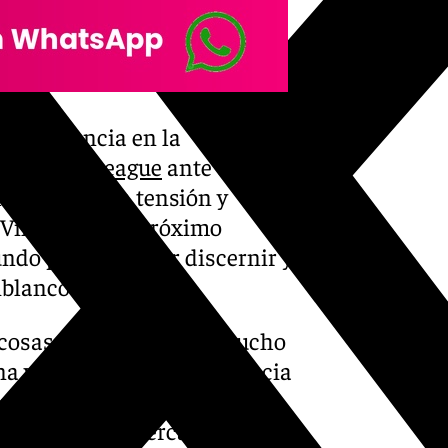
 importancia en la
nference League
ante el Gent,
elo de máxima tensión y
o Villamarín el próximo
ndo para intentar discernir y
iblancos.
as cosas no transcurren mucho
na y sensación de impotencia
uelto a poner en el punto de
 labor en este mercado. A todo