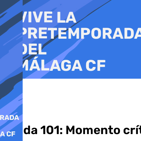
Ir
al
contenido
Grada 101: Momento críti