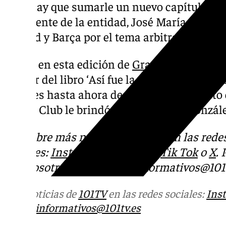
esto, hay que sumarle un nuevo capítulo en 
presidente de la entidad, José María Del Ni
Madrid y Barça por el tema arbitral en Espa
Eso sí, en esta edición de
Grada 101
nos visi
y autor del libro ‘Así fue la despedida de Je
detalles hasta ahora desconocidos del acto 
Fútbol Club le brindó a Jesús Navas Gonzále
Descubre más noticias de 101Tv en las rede
sociales:
Instagram
,
Facebook
,
Tik Tok
o
X
.
con nosotros en el correo
informativos@101t
Más noticias de
101TV
en las redes sociales:
Ins
correo
informativos@101tv.es