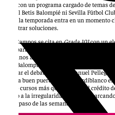
21:30, con un programa cargado de temas de
ni Real Betis Balompié ni Sevilla Fútbol C
fácil y la temporada entra en un momento c
encontrar soluciones.
Fran Campos se cita en
Grada 101
con un el
nivel para abordar los problemas que atrav
sevillanos antes de afrontar un tramo clave
Betis Balompié la última derrota ante el Cel
reavivar el debate sobre si Manuel Pellegri
llevar a buen puerto el barco verdiblanco e
cuatro cursos más que exitosos, el crédito 
debido a la irregularidad que está marcando
con el paso de las semanas.