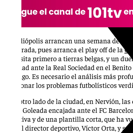
En Heliópolis arrancan una semana de vita
temporada, pues arranca el play off de la
Co
con visita primero a tierras belgas, y un du
rivalidad ante la Real Sociedad en el Benit
domingo. Es necesario el análisis más profu
solucionar los problemas futbolísticos verd
En el otro lado de la ciudad, en Nervión, l
mejor. Goleada encajada ante el FC Barcelo
deportiva y de una plantilla corta, que ha v
mira al director deportivo, Víctor Orta, y su