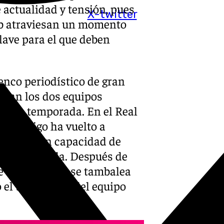
 actualidad y tensión, pues
X-twitter
lub atraviesan un momento
lave para el que deben
enco periodístico de gran
iesan los dos equipos
 de la temporada. En el Real
ta de Vigo ha vuelto a
ni tiene aún capacidad de
sta temporada. Después de
de El Ingeniero se tambalea
 el transcurrir del equipo