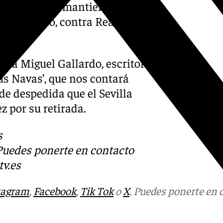
la lucha que mantiene el
do Carrasco, contra Real
ña.
tará Miguel Gallardo, escritor
sús Navas’, que nos contará
de despedida que el Sevilla
z por su retirada.
s
 Puedes ponerte en contacto
v.es
tagram
,
Facebook
,
Tik Tok
o
X
. Puedes ponerte en 