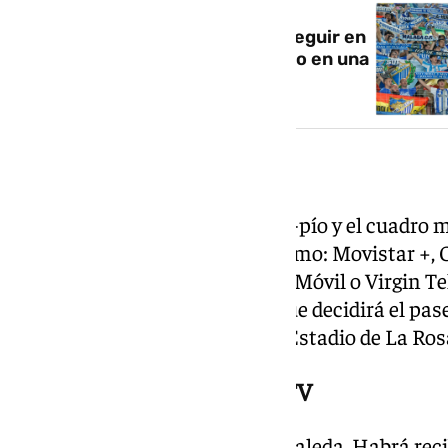
El playoff del Málaga se podrá seguir en
las terrazas de los bares pero no en una
pantalla gigante
Dónde ver el encuentro
El choque entre el conjunto pío-pío y el cuadro 
través de varias plataformas como: Movistar +, 
Vodafone, Telecable, Yoigo, MasMóvil o Virgin Te
ver el partido entre el partido que decidirá el pase
blanquiazules y canarios en el Estadio de La Ros
Cobertura completa en 101TV
Se avecina día grande en La Rosaleda. Habrá reci