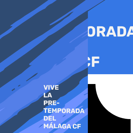
Ir
al
contenido
Tiktok