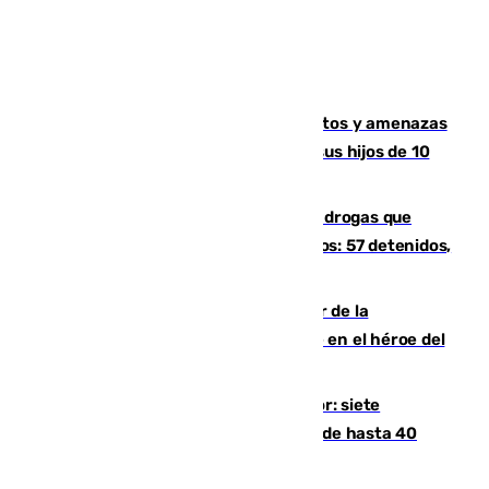
Detenido en Estepona por malos tratos y amenazas
de muerte a su pareja en presencia de sus hijos de 10
años y 11 meses
Desarticulada una red de tráfico de drogas que
introducía la mercancía desde Marruecos: 57 detenidos,
cuatro de ellos en Andalucía
Ferrán Torres, nombrado embajador de la
Comunidad Valenciana tras convertirse en el héroe del
Mundial
Andalucía sigue asfixiada por el calor: siete
provincias, en alerta por temperaturas de hasta 40
grados