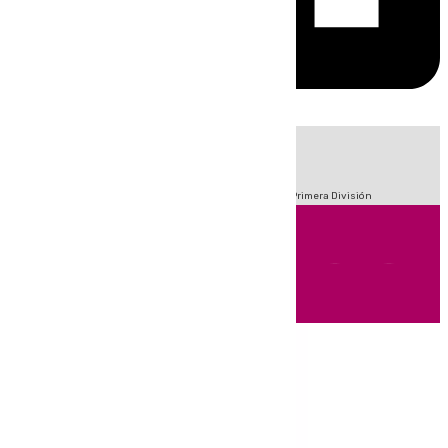
HOY
|
Fútbol
Sucesos
Crisis Migratoria en Ceuta
LaLiga
Primera División
Andalucía