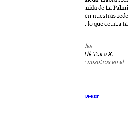
horas en la recta de tribuna (avenida de La Palmil
comenzará el encuentro. Tanto en nuestras rede
podrá ver toda la información de lo que ocurra t
después del partido.
Más noticias de
101TV
en las redes
sociales:
Instagram
,
Facebook
,
Tik Tok
o
X
.
Puedes ponerte en contacto con nosotros en el
correo
informativos@101tv.es
Tags:
Fútbol
LaLiga
Primera División
Segunda División
Últimas noticias