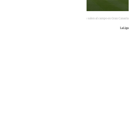
Jugadores del Málaga y Las Palmas salen al campo en Gran Canaria
LaLiga
Jairo Sánchez
martes, 9 junio 2026, 11:49
Compartir: