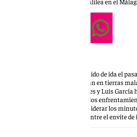
situaciones como la de Einar Galilea en el Málag
Fecha y hora del partido
Después de haber jugado el partido de ida el pas
insulares y andaluces se medirán en tierras mal
a las 21.00 horas. Juanfran Funes y Luis García 
complejidad que supone tener dos enfrentamien
una a la otra, teniendo que considerar los minut
solo hay tres días de descanso entre el envite de i
NOTICIA RELACIONADA