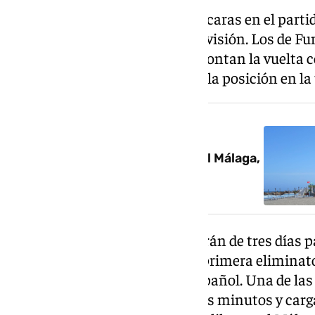
Málaga y Las Palmas se ven las caras en el partid
playoff de ascenso a Primera División. Los de Fu
Canaria por la mínima (0-1), afrontan la vuelta c
global y, en caso de empate, por la posición en la 
NOTICIA RELACIONADA
‘Larrubiazo’ hacia el ascenso: el Málaga,
un pasito más cerca de la final
Ambos conjuntos sólo dispondrán de tres días pa
segundo enfrentamiento de la primera eliminator
máxima categoría del fútbol español. Una de las
en cuenta para el choque son los minutos y carga