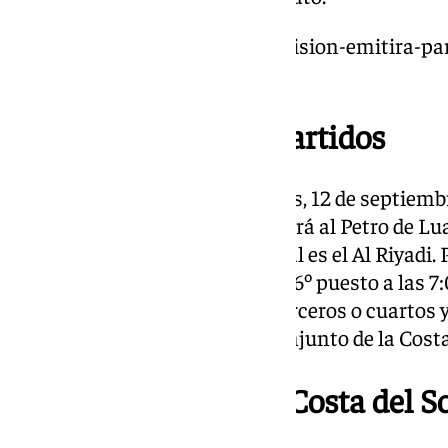
https://www.101tv.es/101-television-emitira-pa
intercontinental-y-bcl-24-25/
Fecha y hora de los partidos
El torneo comenzará este jueves, 12 de septiembr
Unicaja Baloncesto se enfrentará al Petro de Luan
misma hora, en este caso el rival es el Al Riyadi.
el torneo con la disputa del 5º y 6º puesto a las 
10:00 se enfrentarán por ser terceros o cuartos y 
horas, donde espera estar el conjunto de la Costa
Dónde ver el Torneo Costa del So