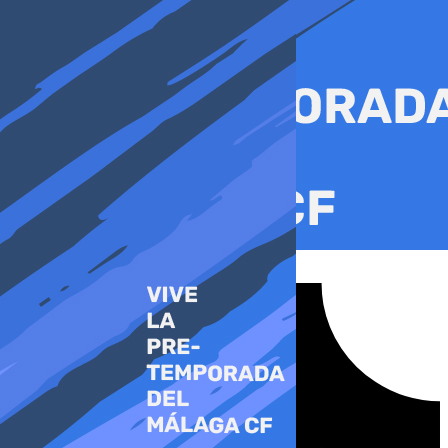
Ir
al
contenido
Tiktok