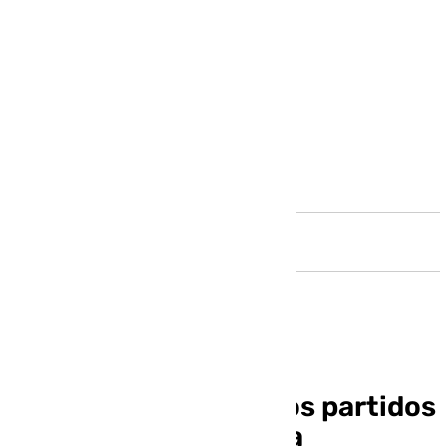
Andalucía
Horario y dónde ver los partidos
del Unicaja en la Copa