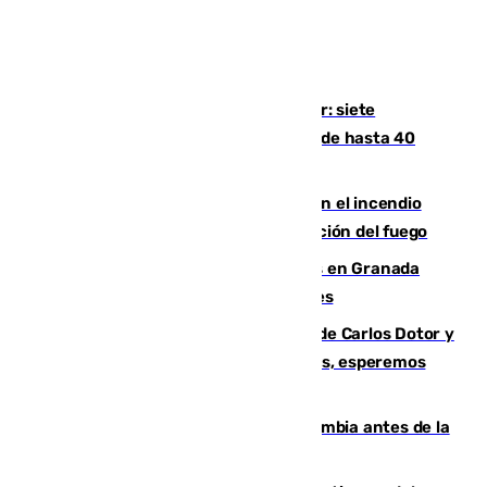
Andalucía sigue asfixiada por el calor: siete
provincias, en alerta por temperaturas de hasta 40
grados
Activado el nivel 2 de emergencia en el incendio
forestal de Niebla por la compleja evolución del fuego
Controlado un incendio de rastrojos en Granada
junto a la autovía y al Callejón de Nogales
Juanfran Funes, sobre las lesiones de Carlos Dotor y
Fernando Calero: “Estamos preocupados, esperemos
que no sea nada”
Felipe VI refuerza los lazos con Colombia antes de la
llegada del nuevo presidente