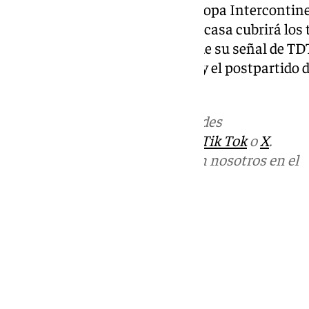
Los partidos del Unicaja en la Copa Intercontin
íntegra por 101 Televisión. Esta casa cubrirá los 
malagueño en directo a través de su señal de TD
un breve espacio para la previa y el postpartido
cajistas
.
Más noticias de
101TV
en las redes
sociales:
Instagram
,
Facebook
,
Tik Tok
o
X
.
Puedes ponerte en contacto con nosotros en el
correo
informativos@101tv.es
Tags:
Últimas noticias