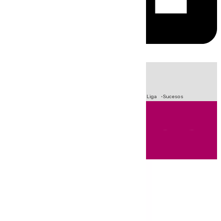
HOY
|
Fútbol
Primera División
Crisis Migratoria en Ceuta
LaLiga
Sucesos
Andalucía