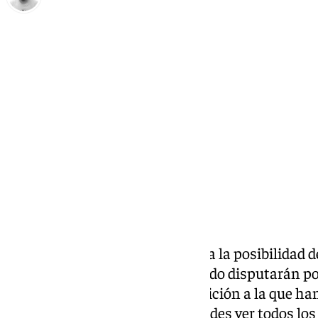
Pedro Jiménez
miércoles, 11 septiembre 2024, 18:19
Compartir:
El Unicaja tiene entre ceja y ceja la posibilidad d
temporada. Los de verde y morado disputarán por
Copa Intercontinental, competición a la que ha
de la BCL la pasada edición. Puedes ver todos los