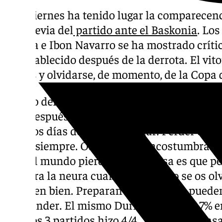
Este viernes ha tenido lugar la comparecen
a la previa del
partido ante el Baskonia
. Los
Girona e Ibon Navarro se ha mostrado crític
ha establecido después de la derrota. El vit
cargas y olvidarse, de momento, de la Copa d
Estado del equipo tras la derrota en Giron
bien después del partido de Girona. Pero n
muchos días después de ganar. Perder es u
ganar siempre. Os tenéis que acostumbrar q
todo el mundo pierde. Lo que pasa es que p
os entra la neura cuando pasa pero se os olv
lo hacen bien. Preparan los partidos, puede
sorprender. El mismo Durham tenía 16,7% en 
últimos 3 partidos hizo 4/4… Eso puede pasar