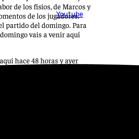
bor de los físios, de Marcos y
Youtube
omentos de los jugadores.
el partido del domingo. Para
 domingo vais a venir aquí
 aquí hace 48 horas y ayer
illian está enfermo hoy, con
recuperar de cara al domingo.
ico porque no voy a acertar.
oder contar con él para la