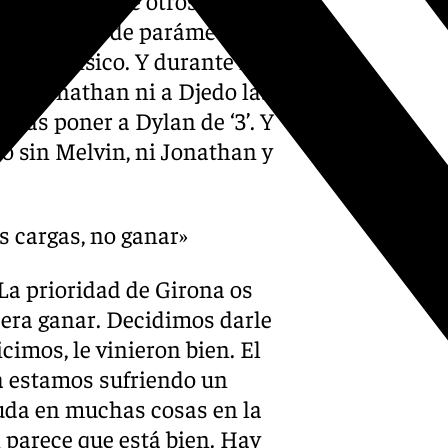
de un montón de parámetros
do tan físico. Y durante la
i a Jonathan ni a Djedo las
das poner a Dylan de ‘3’. Y
o sin Melvin, ni Jonathan y
s cargas, no ganar»
«La prioridad de Girona os
a era ganar. Decidimos darle
cimos, le vinieron bien. El
ra estamos sufriendo un
yuda en muchas cosas en la
n parece que está bien. Hay