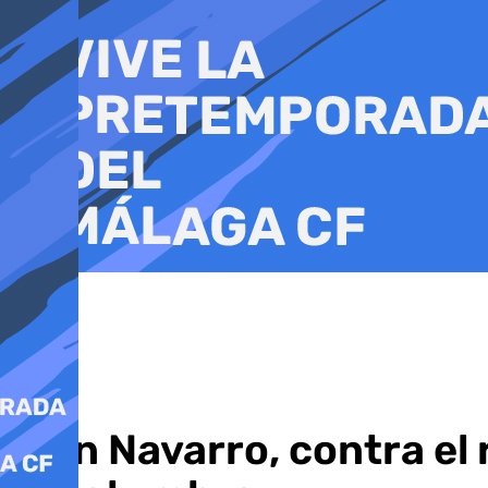
Ir
al
contenido
Ibon Navarro, contra el