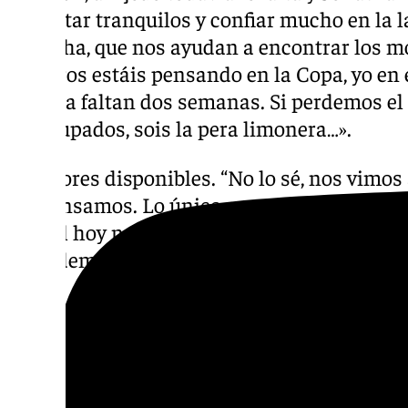
que estar tranquilos y confiar mucho en la la
Arancha, que nos ayudan a encontrar los m
Vosotros estáis pensando en la Copa, yo en 
la Copa faltan dos semanas. Si perdemos el
preocupados, sois la pera limonera…».
Jugadores disponibles. “No lo sé, nos vimos
descansamos. Lo único que sabemos es que K
lo cual hoy no entrenará, a ver si se puede 
Y los demás veremos a ver”.
Melvin Ejim. “No voy a decir el término méd
Algo parecido a lo de Djedo. No sé si voy a p
Copa o no”.