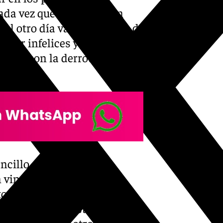
cada vez que perdemos un
e el otro día vamos a morir de
estar infelices y no vamos a
nvivir con la derrota cuando
cillo, os expliqué que
 vino de la ausencia de
os de los que estaban
han y con Djedo estando como
jugar más que otros. El día