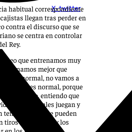
cia habitual correspondiente
X-twitter
 cajistas llegan tras perder en
o contra el discurso que se
oriano se centra en controlar
el Rey.
a: “Creo que entrenamos muy
o entrenamos mejor que
na cosa normal, no vamos a
ue perder es normal, porque
erdemos poco, entiendo que
ida que los rivales juegan y
n tener acierto y te pueden
tiros de 3 puntos y los
 en los partidos y es