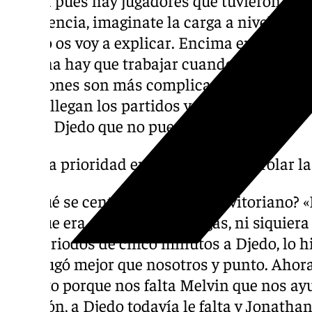
de Valencia, imaginate la carga a nivel y 
que no os voy a explicar. Encima en un parti
semana hay que trabajar cuando no tienes n
rotaciones son más complicadas aunque pue
ahora llegan los partidos y seguimos estand
vuelve Djedo que no puede jugar mucho».
«La prioridad en Girona era controlar la
¿En qué se centra el preparador vitoriano? 
dije que era controlar las cargas, ni siquier
dos periodos de cinco minutos a Djedo, lo hi
rival jugó mejor que nosotros y punto. Aho
poquito porque nos falta Melvin que nos a
rotación, a Djedo todavía le falta y Jonatha