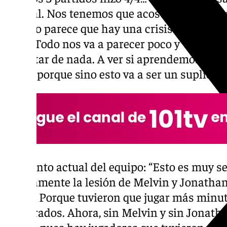
normal. Nos tenemos que acostumbrar. Si 
partido parece que hay una crisis… Os lo dij
éxito. Todo nos va a parecer poco y vamos a 
disfrutar de nada. A ver si aprendemos a co
llegue porque sino esto va a ser un suplicio”.
Momento actual del equipo: “Esto es muy sen
seguramente la lesión de Melvin y Jonathan
Djedo. Porque tuvieron que jugar más minut
preparados. Ahora, sin Melvin y sin Jonat
estaba pues hay jugadores que tuvieron que 