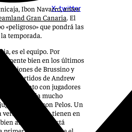
nicaja, Ibon Navarro, antes
X-twitter
Dreamland Gran Canaria
. El
po «peligroso» que pondrá las
n la temporada.
ia, es el equipo. Por
ialmente bien en los últimos
es acciones de Brussino y
 está; partidos de Andrew
ienen talento con jugadores
Labeyrie les da mucho
 jugar de cinco con Pelos. Un
a versatilidad que tienen en
bien armado, que está
a primera jornada ante el