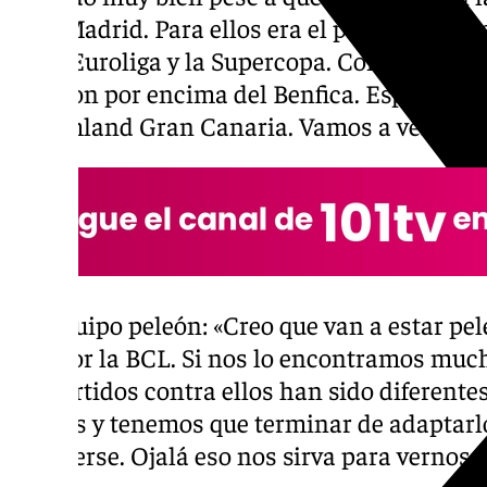
Real Madrid. Para ellos era el primer partido
jugar Euroliga y la Supercopa. Compitieron 
pasaron por encima del Benfica. Esperamos
Dreamland Gran Canaria. Vamos a ver si c
Un equipo peleón: «Creo que van a estar pe
Rey, por la BCL. Si nos lo encontramos muc
los partidos contra ellos han sido diferen
nuevos y tenemos que terminar de adaptarlo
conocerse. Ojalá eso nos sirva para vernos