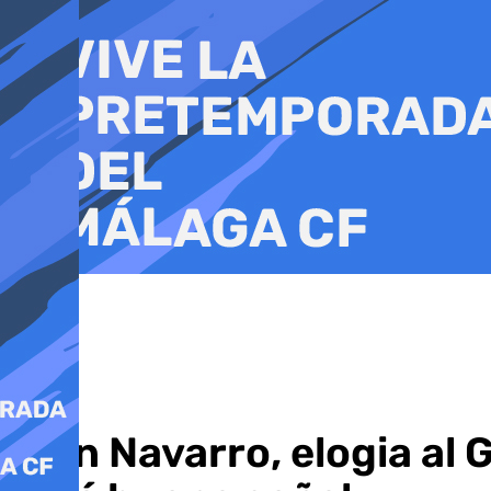
Ir
al
contenido
Ibon Navarro, elogia al