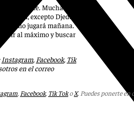
pasos adelante. Muchas cosas
odos bien, excepto Djedovic,
coles y no jugará mañana.
mpetir al máximo y buscar
:
Instagram
,
Facebook
,
Tik
otros en el correo
tagram
,
Facebook
,
Tik Tok
o
X
. Puedes ponerte en 