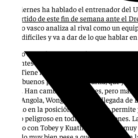
Este viernes ha hablado el entrenador del U
del
partido de este fin de semana ante el 
técnico vasco analiza al rival como un equi
cosas difíciles y va a dar de lo que hablar e
Partido ante el Granca: «Más que Gran Canar
diferentes motivos, no se nos ha dado espec
años. Tiene mucho talento. Recuerdo grand
Pelos, buenos partidos de Shurna, que ya no
Albicy. Han cambiado jugadores, pero mant
como Angola, Wong; creo que la llegada de 
tamaño en la posición de cuatro, le permite
equipo peligroso en todas sus posiciones. L
el juego con Tobey y Kuath… Un equipo muy 
jugando muy bien pese a que no ganara en l