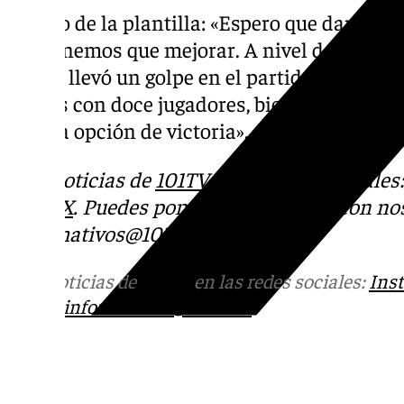
Estado de la plantilla: «Espero que dando 
que tenemos que mejorar. A nivel de salud t
que se llevó un golpe en el partido del miér
Vamos con doce jugadores, bien, sanos. Co
alguna opción de victoria».
Más noticias de
101TV
en las redes sociales
Tok
o
X
. Puedes ponerte en contacto con nos
informativos@101tv.es
Más noticias de
101TV
en las redes sociales:
Ins
correo
informativos@101tv.es
Tags: