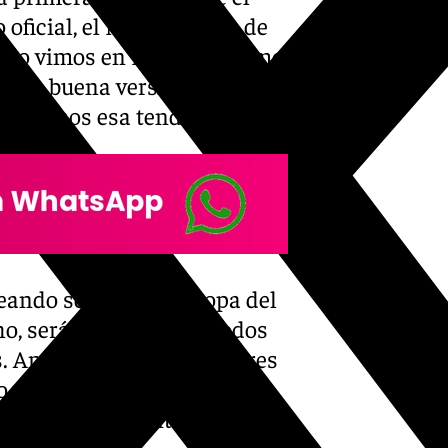
 oficial, el Madrid venía de
y lo vimos en Lisboa, el cómo
 una buena versión del
ambiamos esa tendencia».
leando seguro en la Copa del
ho, será buena señal. Todos
tes. Ambos tenemos jugadores
 y todavía hay que
 mucho en adelante».