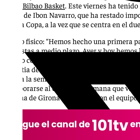
Surne Bilbao Basket
. Este viernes ha tenid
previa de Ibon Navarro, que ha restado impo
para la Copa, a la vez que se centra en el du
Estado físico: “Hemos hecho una primera p
con vistas a medio plazo. Ayer y hoy hemos 
sábado con buenas sensaciones, sin proble
molestia de Tillie, los demás están bien. Dj
prueba la semana que viene. Si sale bien, 
incorporarse al equipo. La semana que viene
semana de Girona empezaría con el equipo”