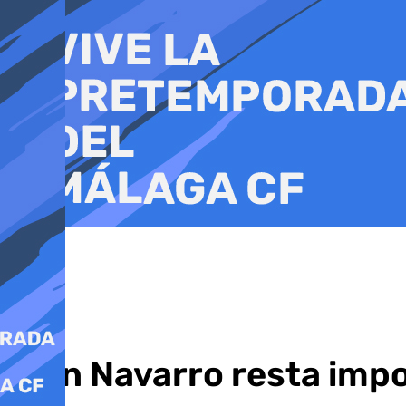
Ir
al
contenido
Ibon Navarro resta impo