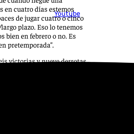
os en cuatro días estemos
Youtube
paces de jugar cuatro o cinco
/largo plazo. Eso lo tenemos
s bien en febrero o no. Es
 en pretemporada”.
is victorias y nueve derrotas
ntos es una cosa bastante
, especialmente en casa, y
e tenía para sacarlos. Cuando
esos partidos, puede entrar
Ponsarnau son duros y saben
ompetitivo y que tiene mucho
bajas importantes, pero no
, especialmente en su casa,