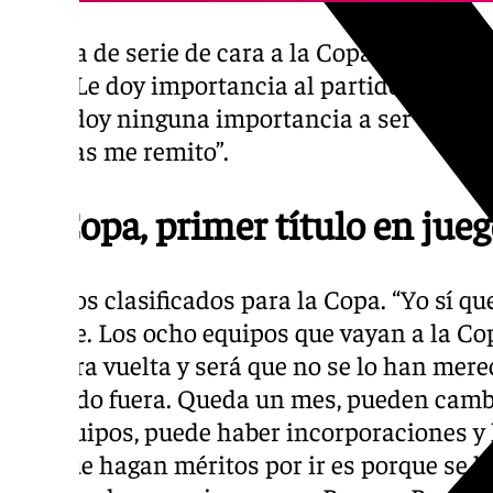
Cabeza de serie de cara a la Copa: “Muy poc
serie. Le doy importancia al partido, a ganar 
No le doy ninguna importancia a ser cabeza 
pruebas me remito”.
La Copa, primer título en jue
Equipos clasificados para la Copa. “Yo sí que
miente. Los ocho equipos que vayan a la Co
primera vuelta y será que no se lo han mere
quedado fuera. Queda un mes, pueden cambi
los equipos, puede haber incorporaciones y 
Los que hagan méritos por ir es porque se 