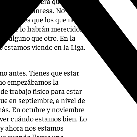
, si entran será que se lo
aragoza o Manresa. No
on peores que los que no se
ue no se lo habrán merecido.
s alguno que otro. En la
o estamos viendo en la Liga.
o antes. Tienes que estar
cómo empezábamos la
e trabajo físico para estar
ue en septiembre, a nivel de
más. En octubre y noviembre
ver cuándo estamos bien. Lo
 y ahora nos estamos
que cuando llegue una