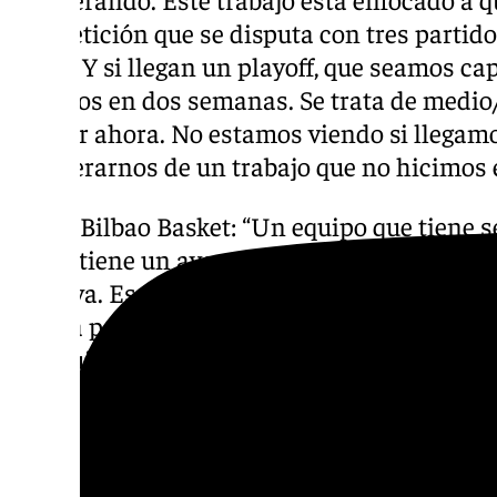
competición que se disputa con tres partid
listos. Y si llegan un playoff, que seamos ca
partidos en dos semanas. Se trata de medio
que ver ahora. No estamos viendo si llegamo
recuperarnos de un trabajo que no hicimos
Surne Bilbao Basket: “Un equipo que tiene se
y solo tiene un average negativo de diez pu
positiva. Es un equipo que compite muy bien
que ha perdido dos partidos en prórroga qu
un equipo entra en esa dinámica de perder 
en un bache anímico. Pero los equipos de 
reponerse a nivel mental. Un equipo muy c
espíritu. Hielo, Kullamae, Frey… son varias 
podemos pensar que van a ser menos fuertes