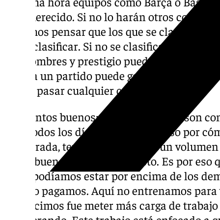
a última hora equipos como Barça o Baskonia
han merecido. Si no lo harán otros como Z
podemos pensar que los que se clasifiquen s
van a clasificar. Si no se clasifican es porq
Por nombres y prestigio pueden impactar má
Copa a un partido puede ganar cualquiera, l
Puede pasar cualquier cosa”.
Momentos buenos: “Las cosas ya no son com
bien todos los días. En nuestro caso por 
temporada, tenía que sacrificar un volumen d
en un buen nivel de baloncesto. Es por eso q
juego podíamos estar por encima de los de
pues lo pagamos. Aquí no entrenamos para 
que hicimos fue meter más carga de trabajo
recuperando. Este trabajo está enfocado a 