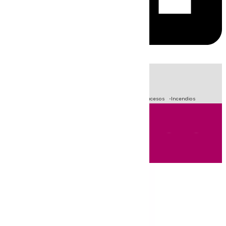
HOY
|
Fútbol
Primera División
Crisis Migratoria en Ceuta
Sucesos
Incendios
Andalucía