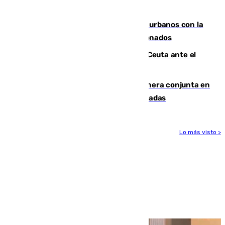
masiva del pasado 30 de julio
Cádiz despide seis «puntos negros» urbanos con la
orden de retirada para quioscos abandonados
La Armada suma cuatro buques en Ceuta ante el
aviso de un nuevo cruce el 15 de agosto
Guardia Civil y RFEF trabajan de manera conjunta en
el caso de las estafas de ventas de entradas
Lo más visto >
Más noticias
Ver más >