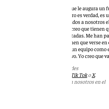
El Hiopos Lleida, un equipo al que le augura un f
mentiroso y un vendeburras, pero es verdad, es 
tiene unos números muy parecidos a nosotros el
de 30, sé lo que es esto, pero yo creo que tiene
identidad que creo que son acertadas. Me han pa
Tienen 11 jugadores nuevos, tienen que verse en 
cosas es una cosa normal para un equipo como el
normal para un equipo tan nuevo. Yo creo que v
Más noticias de
101TV
en las redes
sociales:
Instagram
,
Facebook
,
Tik Tok
o
X
.
Puedes ponerte en contacto con nosotros en el
correo
informativos@101tv.es
Tags: