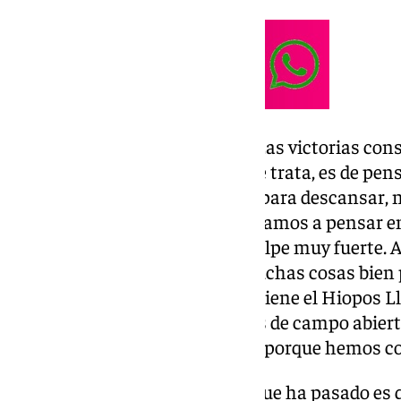
Estado de forma del Unicaja: “ Las victorias co
importancia. Ahora, de lo que se trata, es de p
partido. Tenemos una semana para descansar, n
complicado el sábado. Si empezamos a pensar en
somos nos vamos a llevar un golpe muy fuerte. A
no lo ha sido. Hay que hacer muchas cosas bien 
con la energía y anotación que tiene el Hiopos 
Hemos estado a dos posesiones de campo abierto
47, hemos hecho 45. Contentos porque hemos con
Buenos minutos de Tillie: “ Lo que ha pasado es