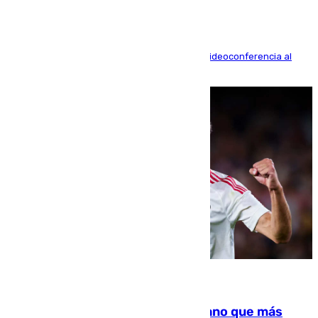
La mayoría de las comparecencias serán por videoconferencia al
residir los familiares fuera de España
07.08.2026
Juanlu Sánchez, el sexto canterano que más