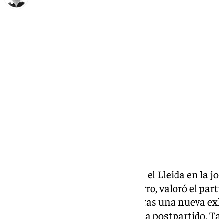
Ignacio Pérez
sábado, 12 octubre 2024, 22:01
Compartir:
Tras la victoria del Unicaja ante el Lleida en la j
Unicaja Baloncesto, Ibon Navarro, valoró el par
Eso sí, quiso rebajar la euforia tras una nueva ex
habitual en sus ruedas de prensa postpartido. 