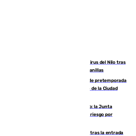
Málaga refuerza la vigilancia por el virus del Nilo tras
detectar un mosquito positivo en Campanillas
Málaga-Ceuta: cuarto compromiso de pretemporada
de los blanquiazules en busca del Trofeo de la Ciudad
Autónoma
Málaga, en alerta por el virus del Nilo: la Junta
decreta Campanillas como zona de alto riesgo por
varios casos recientes
El Gobierno registra 1.342 menores tras la entrada