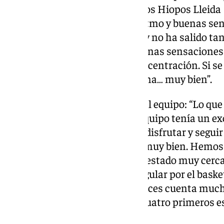
bloqueos directos con los cuatros Hiopos Lleid
toda para él, para que cogiera ritmo y buenas se
Otros días lo hemos intentado y no ha salido tan
esos minutos, se ha ido con buenas sensaciones 
En los uno contra uno, más concentración. Si se
rivales, todavía, pero con la buena… muy bien”.
Ibon, contento con la actitud del equipo: “Lo qu
que, al final de los partidos, el equipo tenía un 
encontrábamos el punto entre disfrutar y seguir 
combinación no nos había ido muy bien. Hemos es
récord a campo abierto, hemos estado muy cerca
fuimos campeones de la liga regular por el basket
copa que no va a ser fácil, entonces cuenta much
del Rey, y luego estar entre los cuatro primeros
victorias».