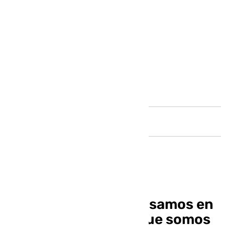
Andalucía
Ibon Navarro: «Si pensamos en
lo buenos y guapos que somos