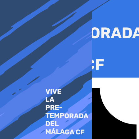
Ir
al
contenido
Tiktok