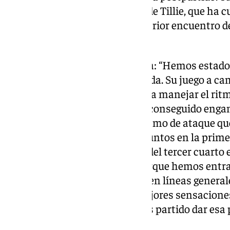
de sus jugadores, como el caso de Tillie, que ha
pista tras su descarte en el anterior encuentro
League.
Valoró positivamente la victoria: “Hemos estado
teníamos que controlar del Lleida. Su juego a ca
creo que eran claves totales para manejar el rit
controlarles. Desde ahí hemos conseguido enga
Hemos enganchado un buen ritmo de ataque que
Nuestros porcentajes de tres puntos en la prime
pesar de unos minutos al final del tercer cuarto
poquito de energía, también porque hemos entra
Hemos hecho un buen partido en líneas genera
Hay gente que se ha ido con mejores sensaciones
para la semana que no tenemos partido dar esa 
mes de noviembre complicado”.